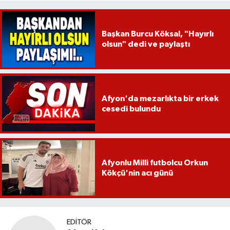
Başkan Burcu Köksal, "Hayırlı
olsun" dedi ve paylaştı
Afyon'da mezarlıkta bir erkek
cesedi bulundu
Afyonlu Milli futbolcu Orkun
Kökçü'nin acı günü
EDITÖR