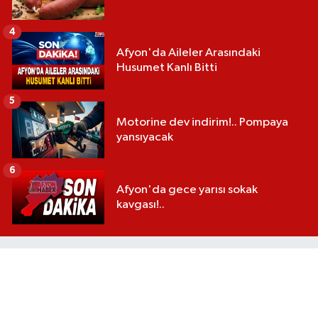
4
Afyon'da Aileler Arasındaki
Husumet Kanlı Bitti
5
Motorine dev indirim!.. Pompaya
yansıyacak
6
Afyon'da gece yarısı sokak
kavgası!..