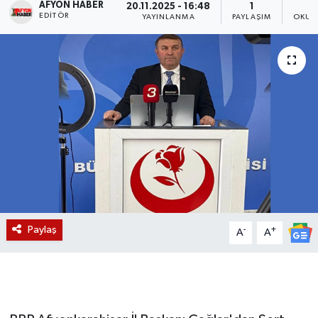
AFYON HABER
20.11.2025 - 16:48
1
EDITÖR
YAYINLANMA
PAYLAŞIM
OKUN
Magazin
Etkinlikler
Paylaş
-
+
A
A