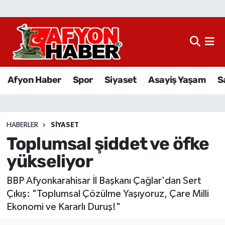
Afyon Haber
Siyaset
Afyon Haber
Spor
Siyaset
Asayiş Yaşam
S
Spor
Asayiş Yaşam
HABERLER
SIYASET
Toplumsal şiddet ve öfke
Sağlık
yükseliyor
Eğitim
BBP Afyonkarahisar İl Başkanı Çağlar'dan Sert
Sivil Toplum
Çıkış: "Toplumsal Çözülme Yaşıyoruz, Çare Milli
Ekonomi ve Kararlı Duruş!"
Ekonomi