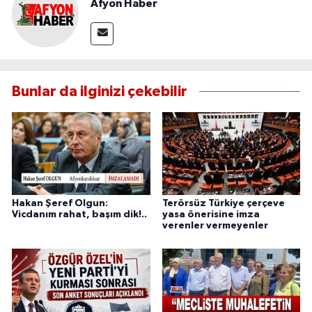
Afyon Haber
Bunlar da ilginizi çekebilir
Hakan Şeref Olgun:
Terörsüz Türkiye çerçeve
Vicdanım rahat, başım dik!..
yasa önerisine imza
verenler vermeyenler