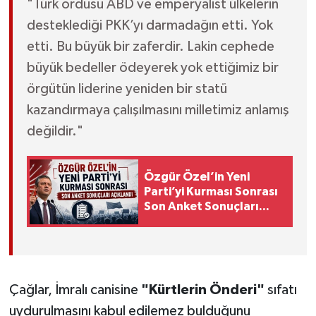
"Türk ordusu ABD ve emperyalist ülkelerin
desteklediği PKK’yı darmadağın etti. Yok
etti. Bu büyük bir zaferdir. Lakin cephede
büyük bedeller ödeyerek yok ettiğimiz bir
örgütün liderine yeniden bir statü
kazandırmaya çalışılmasını milletimiz anlamış
değildir."
Özgür Özel’in Yeni
Parti’yi Kurması Sonrası
Son Anket Sonuçları
Açıklandı
Çağlar, İmralı canisine
"Kürtlerin Önderi"
sıfatı
uydurulmasını kabul edilemez bulduğunu