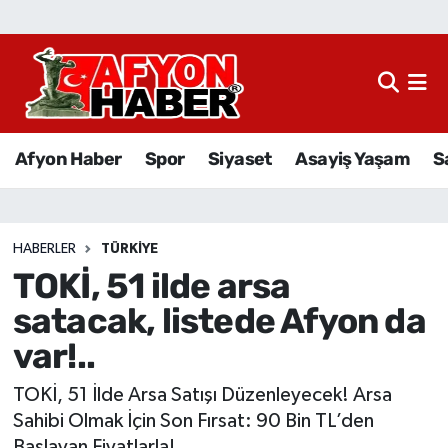
Afyon Haber
Siyaset
Afyon Haber
Spor
Siyaset
Asayiş Yaşam
S
Spor
Asayiş Yaşam
HABERLER
TÜRKIYE
TOKİ, 51 ilde arsa
Sağlık
satacak, listede Afyon da
Eğitim
var!..
Sivil Toplum
TOKİ, 51 İlde Arsa Satışı Düzenleyecek! Arsa
Sahibi Olmak İçin Son Fırsat: 90 Bin TL’den
Ekonomi
Başlayan Fiyatlarla!