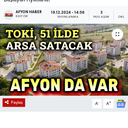
Magazin
AFYON HABER
19.12.2024 - 14:56
3
EDITÖR
YAYINLANMA
PAYLAŞIM
OKUN
Etkinlikler
Paylaş
-
+
A
A