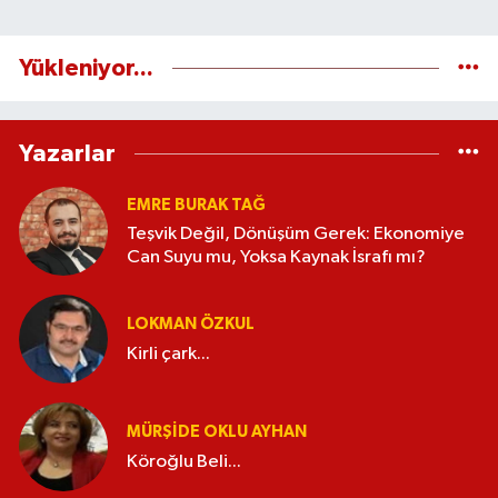
Yükleniyor...
Yazarlar
EMRE BURAK TAĞ
Teşvik Değil, Dönüşüm Gerek: Ekonomiye
Can Suyu mu, Yoksa Kaynak İsrafı mı?
LOKMAN ÖZKUL
Kirli çark...
MÜRŞIDE OKLU AYHAN
Köroğlu Beli...