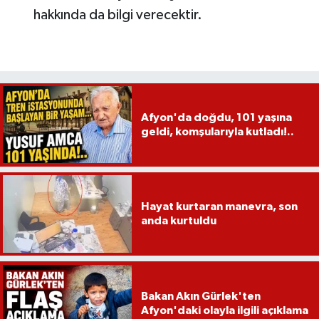
hakkında da bilgi verecektir.
Afyon'da doğdu, 101 yaşına
geldi, komşularıyla kutladı!..
Hayat kurtaran manevra, son
anda kurtuldu
Bakan Akın Gürlek'ten
Afyon'daki olayla ilgili açıklama