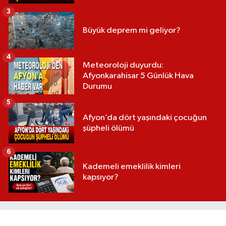
3
Büyük deprem mi geliyor?
4
Meteoroloji duyurdu:
Afyonkarahisar 5 Günlük Hava
Durumu
5
Afyon’da dört yaşındaki çocuğun
şüpheli ölümü
6
Kademeli emeklilik kimleri
kapsıyor?