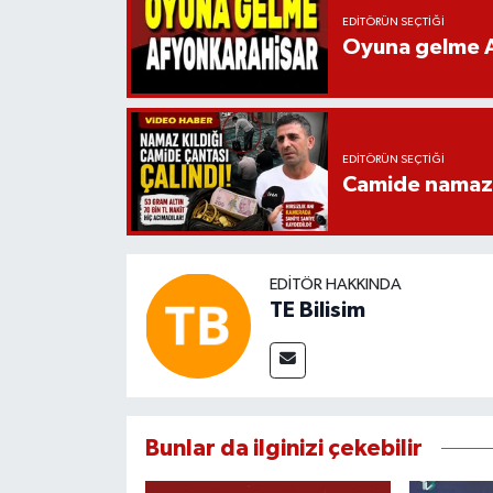
EDITÖRÜN SEÇTIĞI
Oyuna gelme A
EDITÖRÜN SEÇTIĞI
Camide namaz kı
EDITÖR HAKKINDA
TE Bilisim
Bunlar da ilginizi çekebilir