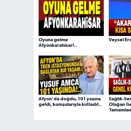
Oyuna gelme
Veysel Ero
Afyonkarahisar!..
Afyon'da doğdu, 101 yaşına
Sağlık-Se
geldi, komşularıyla kutladı!..
Olağan Ge
Tamamlan