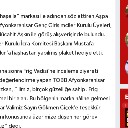
aşella” markası ile adından söz ettiren Aşpa
fyonkarahisar Genç Girişimciler Kurulu Üyeleri,
ücahit Aşkın ile görüş alışverişinde bulundu.
r Kurulu İcra Komitesi Başkanı Mustafa
n’a haşhaştan yapılmış plaket hediye etti.
a sonra Frig Vadisi’ne inceleme ziyareti
ir değerlendirme yapan TOBB Afyonkarahisar
an, “İlimiz, birçok güzelliğe sahip. Frig
el bir alan. Bu bölgenin marka hâline gelmesi
1
sar Valimiz Sayın Gökmen Çiçek’e teşekkür
tımı konusunda üzerimize düşen her görevi
uz” dedi.