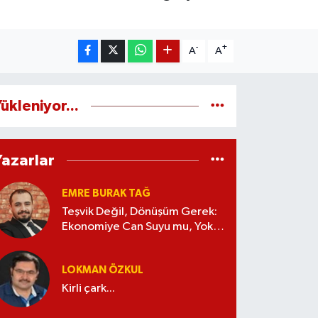
-
+
A
A
ükleniyor...
Yazarlar
EMRE BURAK TAĞ
Teşvik Değil, Dönüşüm Gerek:
Ekonomiye Can Suyu mu, Yoksa
Kaynak İsrafı mı?
LOKMAN ÖZKUL
Kirli çark...