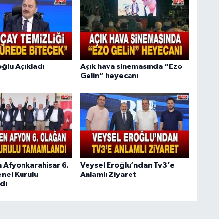
ğlu Açıkladı
Açık hava sinemasında “Ezo
Gelin” heyecanı
n Afyonkarahisar 6.
Veysel Eroğlu’ndan Tv3’e
nel Kurulu
Anlamlı Ziyaret
dı