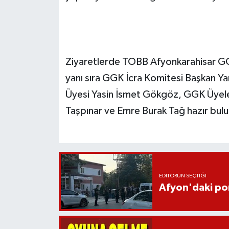
Ziyaretlerde TOBB Afyonkarahisar GG
yanı sıra GGK İcra Komitesi Başkan Y
Üyesi Yasin İsmet Gökgöz, GGK Üyeleri
Taşpınar ve Emre Burak Tağ hazır bul
EDITÖRÜN SEÇTIĞI
Afyon'daki pom