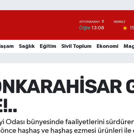
1
Öğle
13:08
Yaşam
Sağlık
Eğitim
Sivil Toplum
Ekonomi
Mag
NKARAHİSAR G
..
yi Odası bünyesinde faaliyetlerini sürdü
e önce haşhaş ve haşhaş ezmesi ürünleri ile