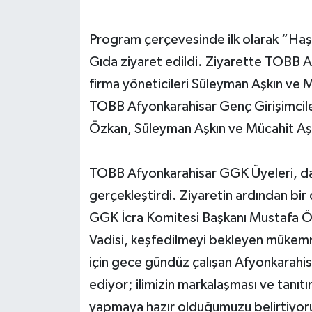
Program çerçevesinde ilk olarak “Haşh
Gıda ziyaret edildi. Ziyarette TOBB A
firma yöneticileri Süleyman Aşkın ve M
TOBB Afyonkarahisar Genç Girişimcile
Özkan, Süleyman Aşkın ve Mücahit Aşkı
TOBB Afyonkarahisar GGK Üyeleri, dah
gerçekleştirdi. Ziyaretin ardından b
GGK İcra Komitesi Başkanı Mustafa Özk
Vadisi, keşfedilmeyi bekleyen mükemm
için gece gündüz çalışan Afyonkarahi
ediyor; ilimizin markalaşması ve tanı
yapmaya hazır olduğumuzu belirtiyor