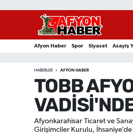
Afyon Haber
Siyaset
Afyon Haber
Spor
Siyaset
Asayiş 
Spor
Asayiş Yaşam
HABERLER
AFYON HABER
TOBB AFYO
Sağlık
VADİSİ'NDE!
Eğitim
Sivil Toplum
Afyonkarahisar Ticaret ve Sana
Ekonomi
Girişimciler Kurulu, İhsaniye’d