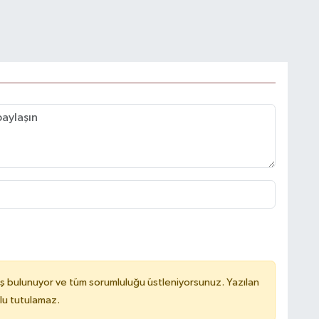
ş bulunuyor ve tüm sorumluluğu üstleniyorsunuz. Yazılan
lu tutulamaz.