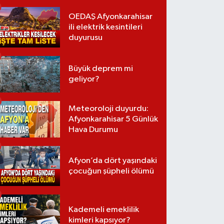
OEDAŞ Afyonkarahisar
ili elektrik kesintileri
duyurusu
Büyük deprem mi
geliyor?
Meteoroloji duyurdu:
Afyonkarahisar 5 Günlük
Hava Durumu
Afyon’da dört yaşındaki
çocuğun şüpheli ölümü
Kademeli emeklilik
kimleri kapsıyor?