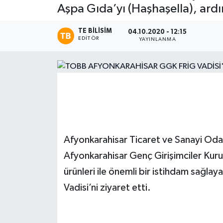
Aşpa Gıda’yı (Haşhaşella), ardın
Magazin
TE BILISIM
04.10.2020 - 12:15
EDITÖR
YAYINLANMA
Etkinlikler
Afyonkarahisar Ticaret ve Sanayi Oda
Afyonkarahisar Genç Girişimciler Kur
ürünleri ile önemli bir istihdam sağlay
Vadisi’ni ziyaret etti.