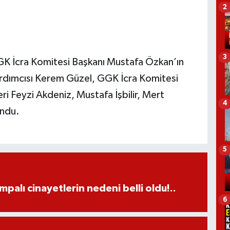
2
3
K İcra Komitesi Başkanı Mustafa Özkan’ın
ardımcısı Kerem Güzel, GGK İcra Komitesi
 Feyzi Akdeniz, Mustafa İşbilir, Mert
4
undu.
5
palı cinayetlerin nedeni belli oldu!..
6