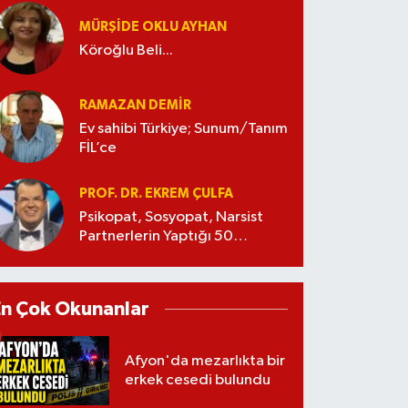
MÜRŞIDE OKLU AYHAN
Köroğlu Beli...
RAMAZAN DEMİR
Ev sahibi Türkiye; Sunum/Tanım
FİL’ce
PROF. DR. EKREM ÇULFA
Psikopat, Sosyopat, Narsist
Partnerlerin Yaptığı 50
Manipülasyon
En Çok Okunanlar
Afyon'da mezarlıkta bir
erkek cesedi bulundu