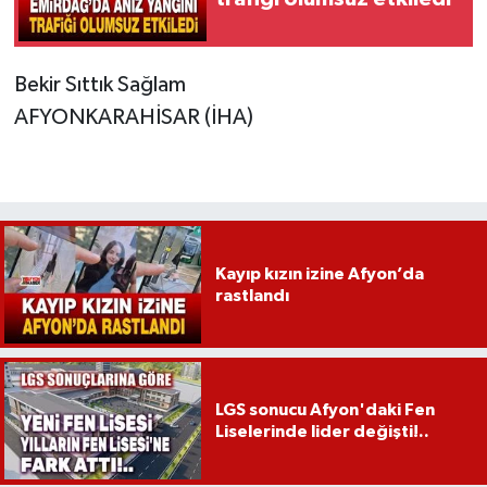
Bekir Sıttık Sağlam
AFYONKARAHİSAR (İHA)
Kayıp kızın izine Afyon’da
rastlandı
LGS sonucu Afyon'daki Fen
Liselerinde lider değişti!..