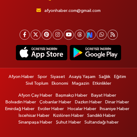
afyonhaber.com@gmail.com
Afyon Haber
Spor
Siyaset
Asayiş Yaşam
Sağlık
Eğitim
Sivil Toplum
Ekonomi
Magazin
Etkinlikler
Afyon Çay Haber
Başmakçı Haber
Bayat Haber
Bolvadin Haber
Çobanlar Haber
Dazkırı Haber
Dinar Haber
Emirdağ Haber
Evciler Haber
Hocalar Haber
İhsaniye Haber
İscehisar Haber
Kızılören Haber
Sandıklı Haber
Sinanpaşa Haber
Şuhut Haber
Sultandağı haber