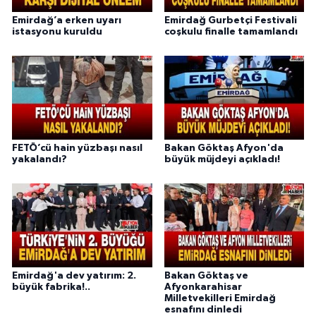
Emirdağ’a erken uyarı
Emirdağ Gurbetçi Festivali
istasyonu kuruldu
coşkulu finalle tamamlandı
FETÖ’cü hain yüzbaşı nasıl
Bakan Göktaş Afyon'da
yakalandı?
büyük müjdeyi açıkladı!
Emirdağ'a dev yatırım: 2.
Bakan Göktaş ve
büyük fabrika!..
Afyonkarahisar
Milletvekilleri Emirdağ
esnafını dinledi