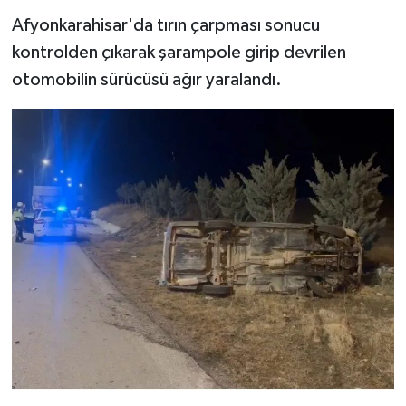
Afyonkarahisar'da tırın çarpması sonucu
kontrolden çıkarak şarampole girip devrilen
otomobilin sürücüsü ağır yaralandı.