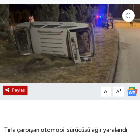
Magazin
Etkinlikler
Paylaş
-
+
A
A
Tırla çarpışan otomobil sürücüsü ağır yaralandı