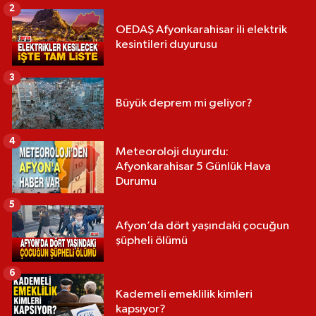
2
OEDAŞ Afyonkarahisar ili elektrik
kesintileri duyurusu
3
Büyük deprem mi geliyor?
4
Meteoroloji duyurdu:
Afyonkarahisar 5 Günlük Hava
Durumu
5
Afyon’da dört yaşındaki çocuğun
şüpheli ölümü
6
Kademeli emeklilik kimleri
kapsıyor?