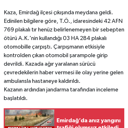
Kaza, Emirdağ ilçesi çıkışında meydana geldi.
Edinilen bilgilere göre, T.Ö., idaresindeki 42 AFN
769 plakalı tır henüz belirlenemeyen bir sebepten
ötürü A.K.'nin kullandığı 03 HA 284 plakalı
otomobille çarpıştı. Çarpışmanın etkisiyle
kontrolden çıkan otomobil şarampole girip
devrildi. Kazada ağır yaralanan sürücü
çevredekilerin haber vermesi ile olay yerine gelen
ambulansla hastaneye kaldırıldı.
Kazanın ardından jandarma tarafından inceleme
başlatıldı.
Emirdağ’da anız yangını
trafiği olumsuz etkiledi