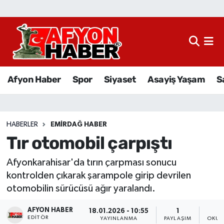
Afyon Haber
Siyaset
Afyon Haber
Spor
Siyaset
Asayiş Yaşam
S
Spor
Asayiş Yaşam
HABERLER
EMIRDAĞ HABER
Tır otomobil çarpıştı
Sağlık
Afyonkarahisar'da tırın çarpması sonucu
Eğitim
kontrolden çıkarak şarampole girip devrilen
otomobilin sürücüsü ağır yaralandı.
Sivil Toplum
AFYON HABER
18.01.2026 - 10:55
1
Ekonomi
EDITÖR
YAYINLANMA
PAYLAŞIM
OKUN