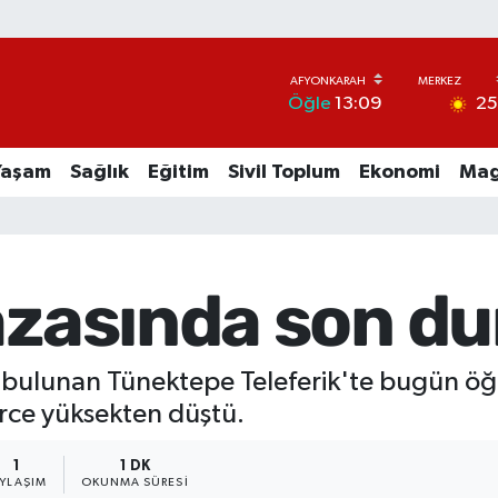
2
Öğle
13:09
Yaşam
Sağlık
Eğitim
Sivil Toplum
Ekonomi
Mag
kazasında son d
e bulunan Tünektepe Teleferik'te bugün öğ
rce yüksekten düştü.
1
1 DK
AYLAŞIM
OKUNMA SÜRESI