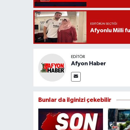
EDITÖRÜN SEÇTIĞI
Afyonlu Milli 
EDITÖR
Afyon Haber
Bunlar da ilginizi çekebilir