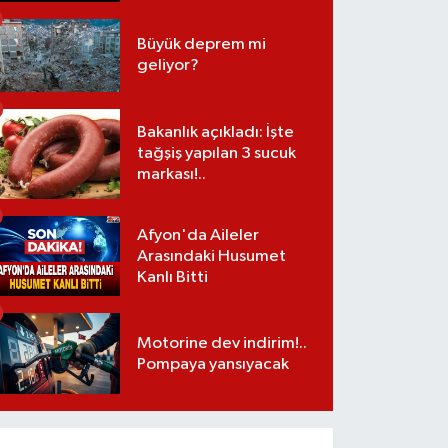
Büyük deprem mi
geliyor?
Bakanlık açıkladı: İşte
tağşiş yapılan 3 sucuk
markası!..
Afyon'da Aileler
Arasındaki Husumet
Kanlı Bitti
Motorine dev indirim!..
Pompaya yansıyacak