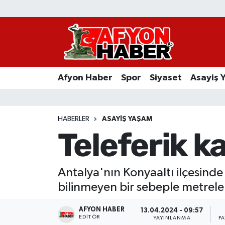
Afyon Haber
Siyaset
Afyon Haber
Spor
Siyaset
Asayiş 
Spor
Asayiş Yaşam
HABERLER
ASAYIŞ YAŞAM
Teleferik 
Sağlık
Eğitim
Antalya'nın Konyaaltı ilçesind
bilinmeyen bir sebeple metrele
Sivil Toplum
AFYON HABER
13.04.2024 - 09:57
Ekonomi
EDITÖR
YAYINLANMA
P