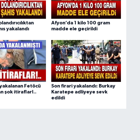
olandırıcılıktan
Afyon’da 1 kilo 100 gram
hıs yakalandı
madde ele geçirildi
yakalanan Fetöcü
Son firari yakalandı: Burkay
 şok itiraflar!..
Karatepe adliyeye sevk
edildi