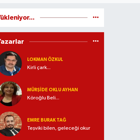
ükleniyor...
Yazarlar
LOKMAN ÖZKUL
Kirli çark...
MÜRŞIDE OKLU AYHAN
Köroğlu Beli...
EMRE BURAK TAĞ
Teşviki bilen, geleceği okur