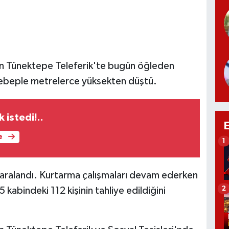
nan Tünektepe Teleferik'te bugün öğleden
 sebeple metrelerce yüksekten düştü.
 istedi!..
e
1
i yaralandı. Kurtarma çalışmaları devam ederken
2
 15 kabindeki 112 kişinin tahliye edildiğini