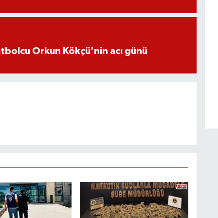
futbolcu Orkun Kökçü'nin acı günü