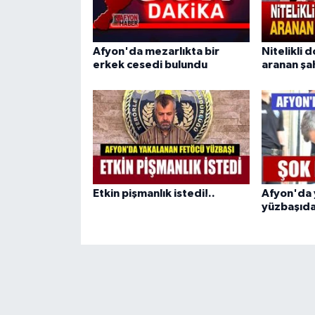
Afyon'da mezarlıkta bir
Nitelikli d
erkek cesedi bulundu
aranan şa
Etkin pişmanlık istedi!..
Afyon'da 
yüzbaşıdan