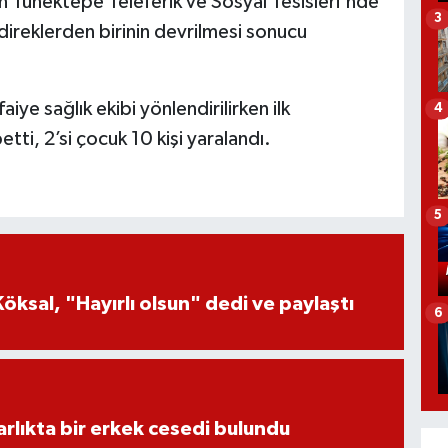
n Tünektepe Teleferik ve Sosyal Tesisleri'nde
3
n direklerden birinin devrilmesi sonucu
aiye sağlık ekibi yönlendirilirken ilk
4
etti, 2’si çocuk 10 kişi yaralandı.
5
öksal, "Hayırlı olsun" dedi ve paylaştı
6
lıkta bir erkek cesedi bulundu