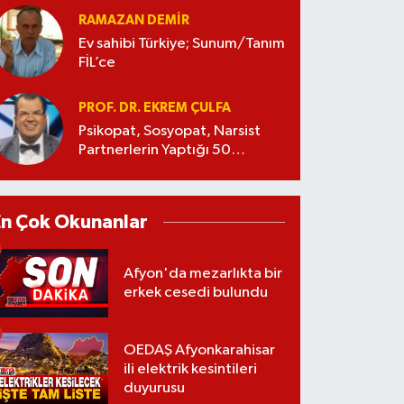
RAMAZAN DEMİR
Ev sahibi Türkiye; Sunum/Tanım
FİL’ce
PROF. DR. EKREM ÇULFA
Psikopat, Sosyopat, Narsist
Partnerlerin Yaptığı 50
Manipülasyon
En Çok Okunanlar
Afyon'da mezarlıkta bir
erkek cesedi bulundu
OEDAŞ Afyonkarahisar
ili elektrik kesintileri
duyurusu