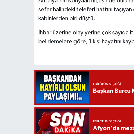
Antalya'nın Konyaaltı ilçesinde buluna
sefer halindeki teleferi hattını taşıya
kabinlerden biri düştü.
İhbar üzerine olay yerine çok sayıda itf
belirlemelere göre, 1 kişi hayatını kayb
EDITÖRÜN SEÇTIĞI
Başkan Burcu K
EDITÖRÜN SEÇTIĞI
Afyon'da mezar