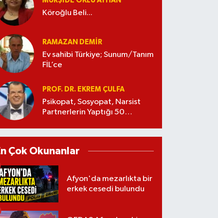
MÜRŞIDE OKLU AYHAN
Köroğlu Beli...
RAMAZAN DEMİR
Ev sahibi Türkiye; Sunum/Tanım
FİL’ce
PROF. DR. EKREM ÇULFA
Psikopat, Sosyopat, Narsist
Partnerlerin Yaptığı 50
Manipülasyon
En Çok Okunanlar
Afyon'da mezarlıkta bir
erkek cesedi bulundu