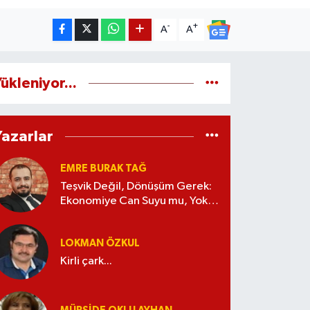
-
+
A
A
ükleniyor...
Yazarlar
EMRE BURAK TAĞ
Teşvik Değil, Dönüşüm Gerek:
Ekonomiye Can Suyu mu, Yoksa
Kaynak İsrafı mı?
LOKMAN ÖZKUL
Kirli çark...