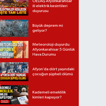
OEDAŞ Afyonkarahisar
ili elektrik kesintileri
duyurusu
Büyük deprem mi
geliyor?
Meteoroloji duyurdu:
Afyonkarahisar 5 Günlük
Hava Durumu
Afyon’da dört yaşındaki
çocuğun şüpheli ölümü
Kademeli emeklilik
kimleri kapsıyor?