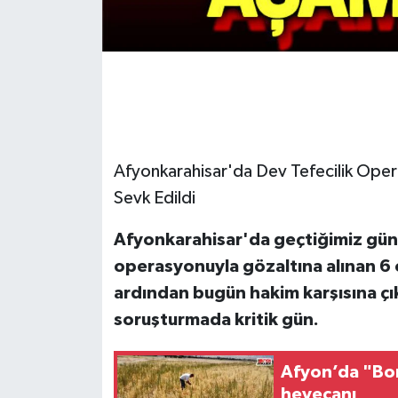
Afyonkarahisar'da Dev Tefecilik Oper
Sevk Edildi
Afyonkarahisar'da geçtiğimiz günl
operasyonuyla gözaltına alınan 6 o
ardından bugün hakim karşısına çıkı
soruşturmada kritik gün.
Afyon’da "Bor
heyecanı