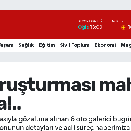
1
Öğle
13:09
Yaşam
Sağlık
Eğitim
Sivil Toplum
Ekonomi
Mag
soruşturması m
!..
iasıyla gözaltına alınan 6 oto galerici bug
onunun detayları ve adli süreç haberimizd