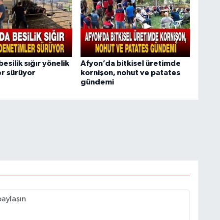
esilik sığır yönelik
Afyon’da bitkisel üretimde
r sürüyor
kornişon, nohut ve patates
gündemi