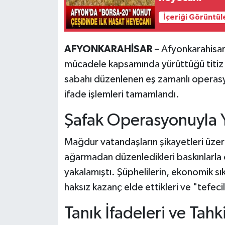
İçeriği Görüntül
AFYONKARAHİSAR
– Afyonkarahisar
mücadele kapsamında yürüttüğü titiz ç
sabahı düzenlenen eş zamanlı operasyo
ifade işlemleri tamamlandı.
Şafak Operasyonuyla Y
Mağdur vatandaşların şikayetleri üze
ağarmadan düzenledikleri baskınlarla ot
yakalamıştı. Şüphelilerin, ekonomik sık
haksız kazanç elde ettikleri ve "tefecili
Tanık İfadeleri ve Tah