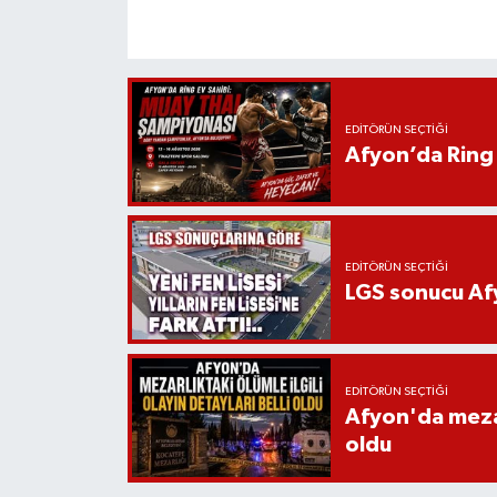
EDITÖRÜN SEÇTIĞI
Afyon’da Ring 
EDITÖRÜN SEÇTIĞI
LGS sonucu Afy
EDITÖRÜN SEÇTIĞI
Afyon'da mezarl
oldu