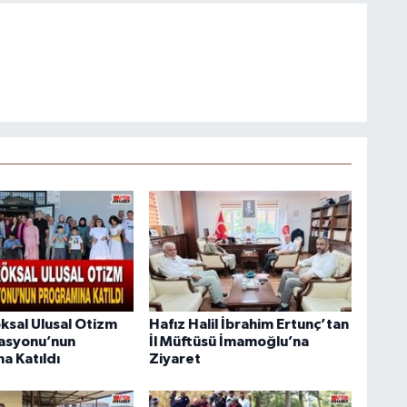
ksal Ulusal Otizm
Hafız Halil İbrahim Ertunç’tan
asyonu’nun
İl Müftüsü İmamoğlu’na
a Katıldı
Ziyaret