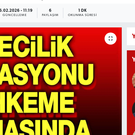
6.02.2026 - 11:19
6
1 DK
GÜNCELLEME
PAYLAŞIM
OKUNMA SÜRESI
Y