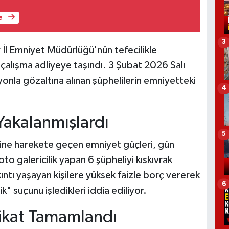
e
3
 İl Emniyet Müdürlüğü'nün tefecilikle
alışma adliyeye taşındı. 3 Şubat 2026 Salı
nla gözaltına alınan şüphelilerin emniyetteki
4
akalanmışlardı
5
rine harekete geçen emniyet güçleri, gün
o galericilik yapan 6 şüpheliyi kıskıvrak
ıntı yaşayan kişilere yüksek faizle borç vererek
6
k" suçunu işledikleri iddia ediliyor.
kikat Tamamlandı