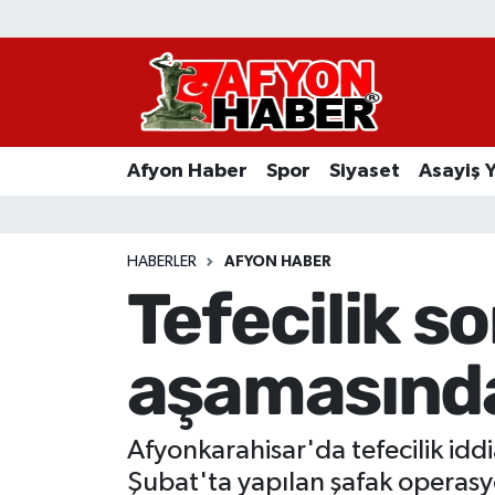
Afyon Haber
Siyaset
Afyon Haber
Spor
Siyaset
Asayiş 
Spor
Asayiş Yaşam
HABERLER
AFYON HABER
Tefecilik 
Sağlık
aşamasında
Eğitim
Sivil Toplum
Afyonkarahisar'da tefecilik idd
Ekonomi
Şubat'ta yapılan şafak operasy