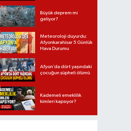
Büyük deprem mi
geliyor?
Meteoroloji duyurdu:
Afyonkarahisar 5 Günlük
Hava Durumu
Afyon’da dört yaşındaki
çocuğun şüpheli ölümü
Kademeli emeklilik
kimleri kapsıyor?