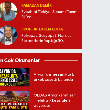
RAMAZAN DEMİR
Ev sahibi Türkiye; Sunum/Tanım
FİL’ce
PROF. DR. EKREM ÇULFA
Psikopat, Sosyopat, Narsist
Partnerlerin Yaptığı 50
Manipülasyon
En Çok Okunanlar
Afyon'da mezarlıkta bir
erkek cesedi bulundu
OEDAŞ Afyonkarahisar
ili elektrik kesintileri
duyurusu