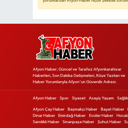
yorumlardan Afyon Haber hiçbir şekilde sorum
Afyon Haber; Güncel ve Tarafsız Afyonkarahisar
Haberleri, Son Dakika Gelişmeleri, Köşe Yazıları ve
Haber Yorumlarıyla Afyon'un Güvenilir Adresi.
Afyon Haber
Spor
Siyaset
Asayiş Yaşam
Sağlık
Afyon Çay Haber
Başmakçı Haber
Bayat Haber
Dinar Haber
Emirdağ Haber
Evciler Haber
Hocal
Sandıklı Haber
Sinanpaşa Haber
Şuhut Haber
S