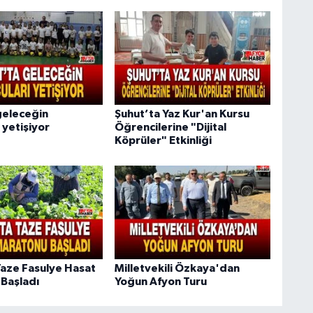
geleceğin
Şuhut’ta Yaz Kur'an Kursu
 yetişiyor
Öğrencilerine "Dijital
Köprüler" Etkinliği
Taze Fasulye Hasat
Milletvekili Özkaya'dan
Başladı
Yoğun Afyon Turu