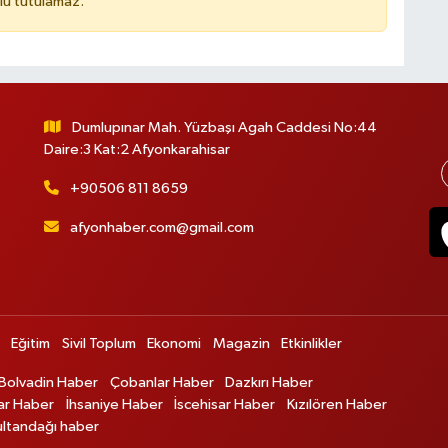
lu tutulamaz.
Dumlupınar Mah. Yüzbaşı Agah Caddesi No:44
Daire:3 Kat:2 Afyonkarahisar
+90506 811 8659
afyonhaber.com@gmail.com
Eğitim
Sivil Toplum
Ekonomi
Magazin
Etkinlikler
Bolvadin Haber
Çobanlar Haber
Dazkırı Haber
ar Haber
İhsaniye Haber
İscehisar Haber
Kızılören Haber
ultandağı haber