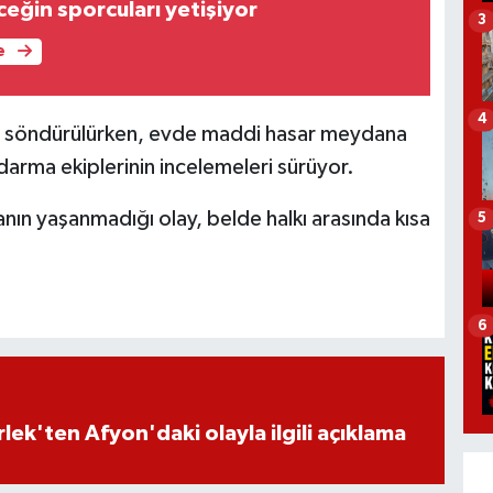
eğin sporcuları yetişiyor
3
e
4
cu söndürülürken, evde maddi hasar meydana
andarma ekiplerinin incelemeleri sürüyor.
nın yaşanmadığı olay, belde halkı arasında kısa
5
6
lek'ten Afyon'daki olayla ilgili açıklama