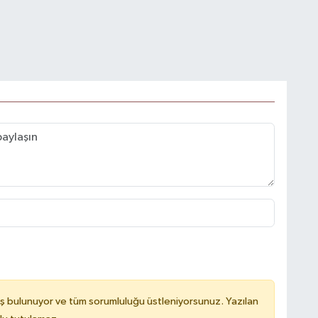
ş bulunuyor ve tüm sorumluluğu üstleniyorsunuz. Yazılan