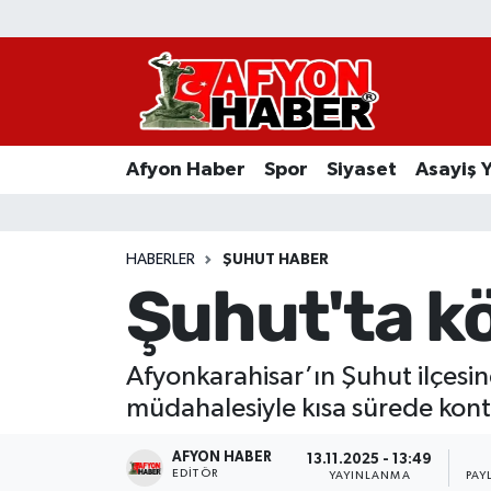
Afyon Haber
Siyaset
Afyon Haber
Spor
Siyaset
Asayiş 
Spor
Asayiş Yaşam
HABERLER
ŞUHUT HABER
Şuhut'ta kö
Sağlık
Eğitim
Afyonkarahisar’ın Şuhut ilçesine
müdahalesiyle kısa sürede kontr
Sivil Toplum
AFYON HABER
13.11.2025 - 13:49
Ekonomi
EDITÖR
YAYINLANMA
PAY