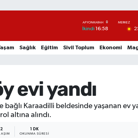
2
İkindi
16:58
Yaşam
Sağlık
Eğitim
Sivil Toplum
Ekonomi
Mag
y evi yandı
 bağlı Karaadilli beldesinde yaşanan ev yang
ol altına alındı.
2
1 DK
LAŞIM
OKUNMA SÜRESI