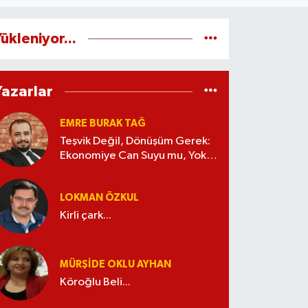
ükleniyor...
Yazarlar
EMRE BURAK TAĞ
Teşvik Değil, Dönüşüm Gerek:
Ekonomiye Can Suyu mu, Yoksa
Kaynak İsrafı mı?
LOKMAN ÖZKUL
Kirli çark...
MÜRŞIDE OKLU AYHAN
Köroğlu Beli...