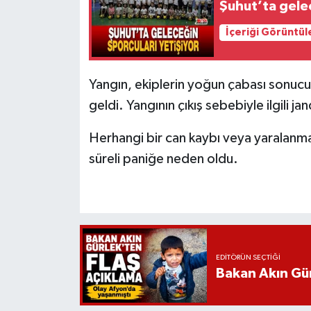
Şuhut’ta gelec
İçeriği Görüntül
Yangın, ekiplerin yoğun çabası sonu
geldi. Yangının çıkış sebebiyle ilgili j
Herhangi bir can kaybı veya yaralanma
süreli paniğe neden oldu.
EDITÖRÜN SEÇTIĞI
Bakan Akın Gür