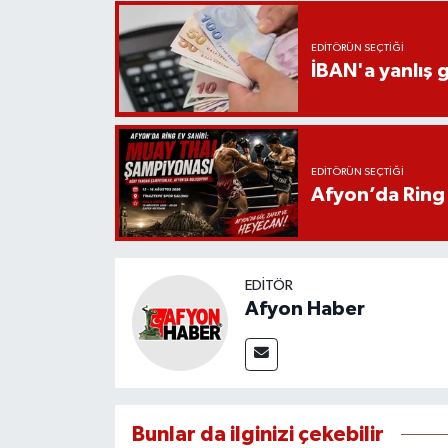
EDITÖRÜN SEÇTIĞI
İBAN'a yanlış g
EDITÖRÜN SEÇTIĞI
Afyon’da Ring 
EDITÖR
Afyon Haber
Bunlar da ilginizi çekebilir