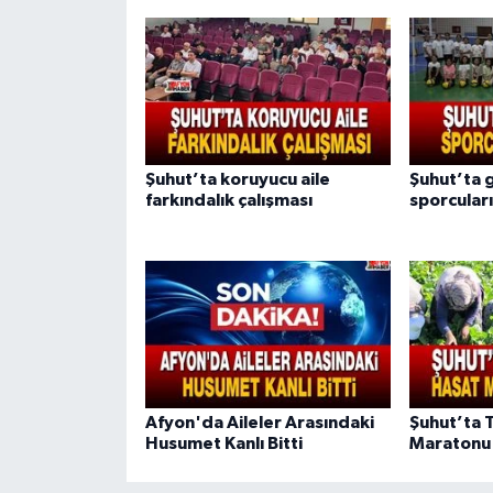
Şuhut’ta koruyucu aile
Şuhut’ta 
farkındalık çalışması
sporcuları
Afyon'da Aileler Arasındaki
Şuhut’ta 
Husumet Kanlı Bitti
Maratonu 