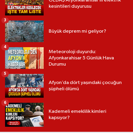
OEDAŞ Afyonkarahisar ili elektrik
kesintileri duyurusu
3
Büyük deprem mi geliyor?
4
Meteoroloji duyurdu:
Afyonkarahisar 5 Günlük Hava
Durumu
5
Afyon’da dört yaşındaki çocuğun
şüpheli ölümü
6
Kademeli emeklilik kimleri
kapsıyor?