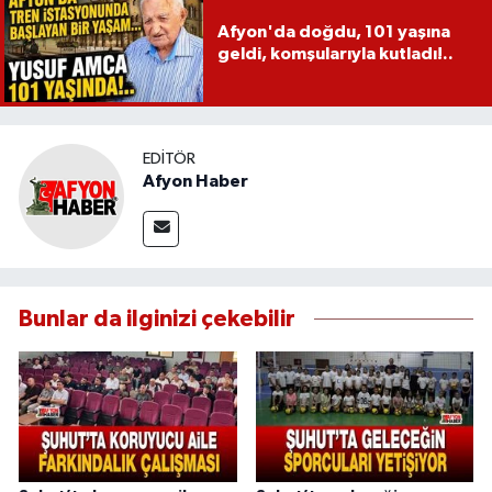
Afyon'da doğdu, 101 yaşına
geldi, komşularıyla kutladı!..
EDITÖR
Afyon Haber
Bunlar da ilginizi çekebilir