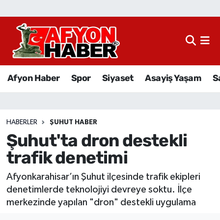
Afyon Haber
Siyaset
Afyon Haber
Spor
Siyaset
Asayiş Yaşam
S
Spor
Asayiş Yaşam
HABERLER
ŞUHUT HABER
Şuhut'ta dron destekli
Sağlık
trafik denetimi
Eğitim
Afyonkarahisar’ın Şuhut ilçesinde trafik ekipleri
Sivil Toplum
denetimlerde teknolojiyi devreye soktu. İlçe
merkezinde yapılan "dron" destekli uygulama
Ekonomi