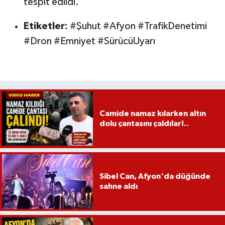
tespit edildi.
Etiketler:
#Şuhut #Afyon #TrafikDenetimi
#Dron #Emniyet #SürücüUyarı
Camide namaz kılarken altın
dolu çantasını çaldılar!..
Sibel Can, Afyon'da düğünde
sahne aldı