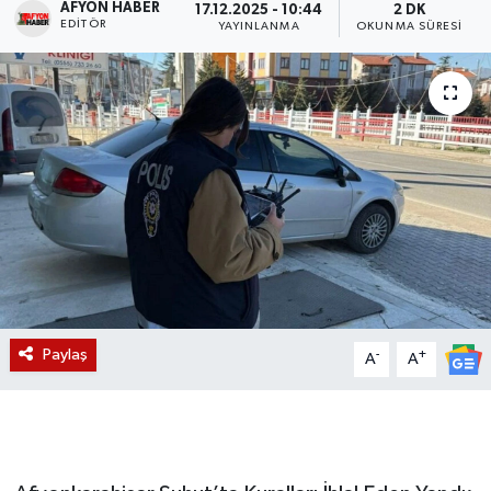
AFYON HABER
17.12.2025 - 10:44
2 DK
EDITÖR
YAYINLANMA
OKUNMA SÜRESI
Magazin
Etkinlikler
Paylaş
-
+
A
A