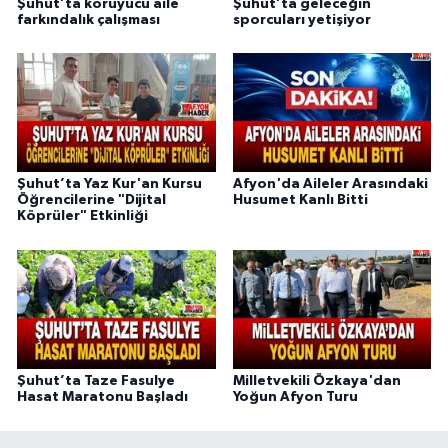
Şuhut’ta koruyucu aile
Şuhut’ta geleceğin
farkındalık çalışması
sporcuları yetişiyor
Şuhut’ta Yaz Kur'an Kursu
Afyon'da Aileler Arasındaki
Öğrencilerine "Dijital
Husumet Kanlı Bitti
Köprüler" Etkinliği
Şuhut’ta Taze Fasulye
Milletvekili Özkaya'dan
Hasat Maratonu Başladı
Yoğun Afyon Turu