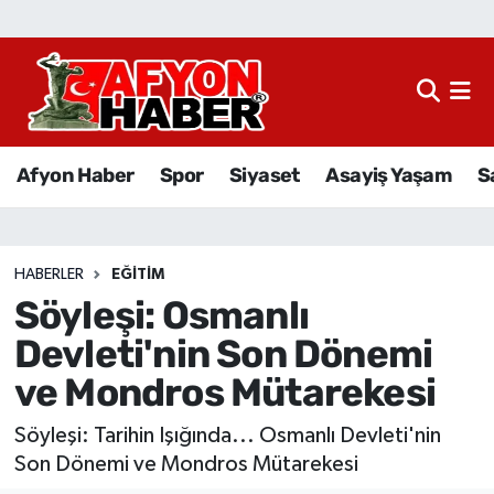
Afyon Haber
Siyaset
Afyon Haber
Spor
Siyaset
Asayiş Yaşam
S
Spor
Asayiş Yaşam
HABERLER
EĞITIM
Söyleşi: Osmanlı
Sağlık
Devleti'nin Son Dönemi
Eğitim
ve Mondros Mütarekesi
Sivil Toplum
Söyleşi: Tarihin Işığında... Osmanlı Devleti'nin
Son Dönemi ve Mondros Mütarekesi
Ekonomi