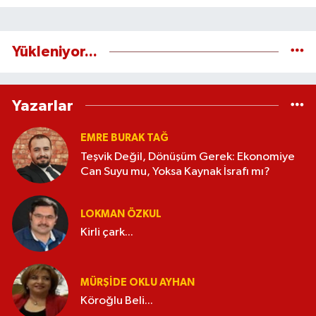
Yükleniyor...
Yazarlar
EMRE BURAK TAĞ
Teşvik Değil, Dönüşüm Gerek: Ekonomiye
Can Suyu mu, Yoksa Kaynak İsrafı mı?
LOKMAN ÖZKUL
Kirli çark...
MÜRŞIDE OKLU AYHAN
Köroğlu Beli...