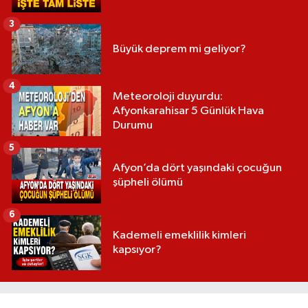
3
Büyük deprem mi geliyor?
4
Meteoroloji duyurdu:
Afyonkarahisar 5 Günlük Hava
Durumu
5
Afyon’da dört yaşındaki çocuğun
şüpheli ölümü
6
Kademeli emeklilik kimleri
kapsıyor?