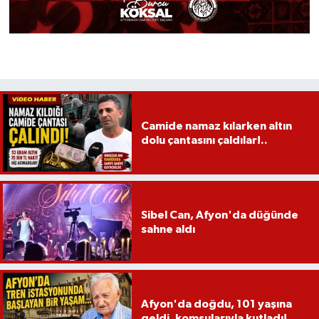
Camide namaz kılarken altın
dolu çantasını çaldılar!..
Sibel Can, Afyon'da düğünde
sahne aldı
Afyon'da doğdu, 101 yaşına
geldi, komşularıyla kutladı!..