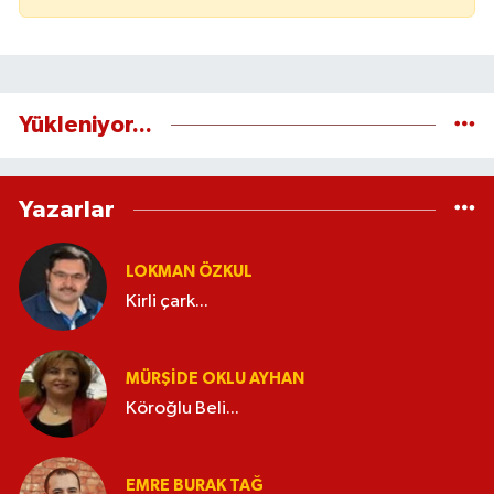
Yükleniyor...
Yazarlar
LOKMAN ÖZKUL
Kirli çark...
MÜRŞIDE OKLU AYHAN
Köroğlu Beli...
EMRE BURAK TAĞ