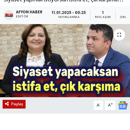
Magazin
AFYON HABER
11.01.2025 - 00:25
1
EDITÖR
YAYINLANMA
PAYLAŞIM
OKUN
Etkinlikler
Paylaş
-
+
A
A