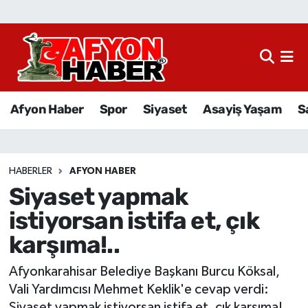
Afyon Haber
Siyaset
Afyon Haber
Spor
Siyaset
Asayiş Yaşam
S
Spor
Asayiş Yaşam
HABERLER
AFYON HABER
Siyaset yapmak
Sağlık
istiyorsan istifa et, çık
Eğitim
karşıma!..
Sivil Toplum
Afyonkarahisar Belediye Başkanı Burcu Köksal,
Vali Yardımcısı Mehmet Keklik'e cevap verdi:
Ekonomi
Siyaset yapmak istiyorsan istifa et, çık karşıma!..