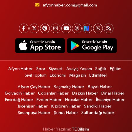
afyonhaber.com@gmail.com
Afyon Haber
Spor
Siyaset
Asayiş Yaşam
Sağlık
Eğitim
Sivil Toplum
Ekonomi
Magazin
Etkinlikler
Afyon Çay Haber
Başmakçı Haber
Bayat Haber
Bolvadin Haber
Çobanlar Haber
Dazkırı Haber
Dinar Haber
Emirdağ Haber
Evciler Haber
Hocalar Haber
İhsaniye Haber
İscehisar Haber
Kızılören Haber
Sandıklı Haber
Sinanpaşa Haber
Şuhut Haber
Sultandağı haber
Haber Yazılımı:
TE Bilişim