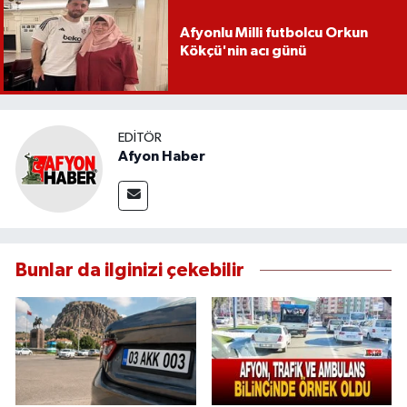
Afyonlu Milli futbolcu Orkun
Kökçü'nin acı günü
EDITÖR
Afyon Haber
Bunlar da ilginizi çekebilir