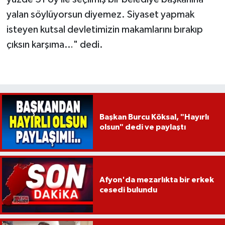
yalan söylüyorsun diyemez. Siyaset yapmak
isteyen kutsal devletimizin makamlarını bırakıp
çıksın karşıma…" dedi.
Başkan Burcu Köksal, "Hayırlı
olsun" dedi ve paylaştı
Afyon'da mezarlıkta bir erkek
cesedi bulundu