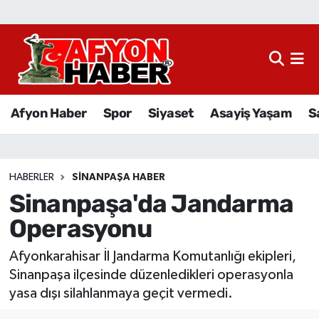
Afyon Haber
Siyaset
Afyon Haber
Spor
Siyaset
Asayiş Yaşam
S
Spor
Asayiş Yaşam
HABERLER
SINANPAŞA HABER
Sinanpaşa'da Jandarma
Sağlık
Operasyonu
Eğitim
Afyonkarahisar İl Jandarma Komutanlığı ekipleri,
Sivil Toplum
Sinanpaşa ilçesinde düzenledikleri operasyonla
yasa dışı silahlanmaya geçit vermedi.
Ekonomi