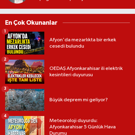
En Çok Okunanlar
1
Afyon'da mezarlıkta bir erkek
cesedi bulundu
2
OEDAŞ Afyonkarahisar ili elektrik
kesintileri duyurusu
3
Büyük deprem mi geliyor?
4
Meteoroloji duyurdu:
Afyonkarahisar 5 Günlük Hava
Durumu