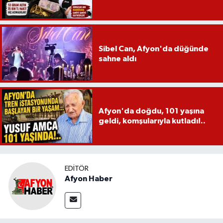
Sibel Can, Afyon'da düğünde
sahne aldı
Afyon'da doğdu, 101 yaşına
geldi, komşularıyla kutladı!..
EDITÖR
Afyon Haber