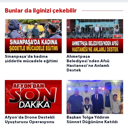
Bunlar da ilginizi çekebilir
Sinanpaşa’da kadına
Ahmetpaşa
şiddetle mücadele eğitimi
Belediyesi'nden Afsü
Hastanesi'ne Anlamlı
Destek
Afyon’da Drone Destekli
Başkan Tolga Yıldırım
Uyuşturucu Operasyonu
Sünnet Düğününe Katıldı