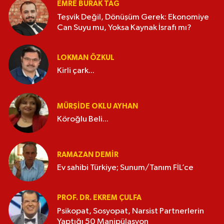
EMRE BURAK TAĞ
Teşvik Değil, Dönüşüm Gerek: Ekonomiye
Can Suyu mu, Yoksa Kaynak İsrafı mı?
LOKMAN ÖZKUL
Kirli çark...
MÜRŞIDE OKLU AYHAN
Köroğlu Beli...
RAMAZAN DEMİR
Ev sahibi Türkiye; Sunum/Tanım FİL’ce
PROF. DR. EKREM ÇULFA
Psikopat, Sosyopat, Narsist Partnerlerin
Yaptığı 50 Manipülasyon