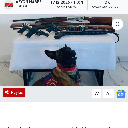
AFYON HABER
17.12.2025 - 11:04
1 DK
EDITÖR
YAYINLANMA
OKUNMA SÜRESI
Magazin
Etkinlikler
Paylaş
-
+
A
A