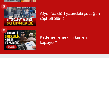
5
Afyon’da dört yaşındaki çocuğun
şüpheli ölümü
6
Kademeli emeklilik kimleri
kapsıyor?