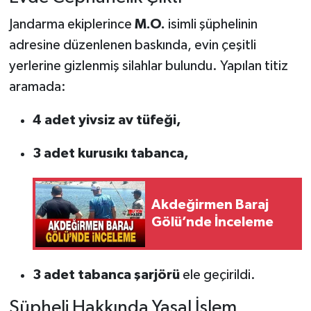
Jandarma ekiplerince
M.O.
isimli şüphelinin
adresine düzenlenen baskında, evin çeşitli
yerlerine gizlenmiş silahlar bulundu. Yapılan titiz
aramada:
4 adet yivsiz av tüfeği,
3 adet kurusıkı tabanca,
Akdeğirmen Baraj
Gölü’nde İnceleme
3 adet tabanca şarjörü
ele geçirildi.
Şüpheli Hakkında Yasal İşlem