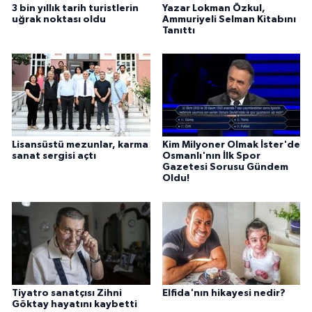
3 bin yıllık tarih turistlerin
Yazar Lokman Özkul,
uğrak noktası oldu
Ammuriyeli Selman Kitabını
Tanıttı
Lisansüstü mezunlar, karma
Kim Milyoner Olmak İster'de
sanat sergisi açtı
Osmanlı'nın İlk Spor
Gazetesi Sorusu Gündem
Oldu!
Tiyatro sanatçısı Zihni
Elfida'nın hikayesi nedir?
Göktay hayatını kaybetti