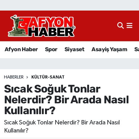
Afyon Haber
Siyaset
Afyon Haber
Spor
Siyaset
Asayiş Yaşam
S
Spor
Asayiş Yaşam
HABERLER
KÜLTÜR-SANAT
Sıcak Soğuk Tonlar
Sağlık
Nelerdir? Bir Arada Nasıl
Eğitim
Kullanılır?
Sivil Toplum
Sıcak Soğuk Tonlar Nelerdir? Bir Arada Nasıl
Kullanılır?
Ekonomi