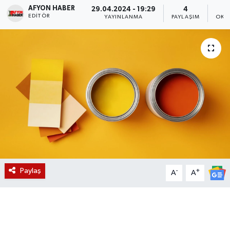
AFYON HABER
29.04.2024 - 19:29
4
EDITÖR
Magazin
YAYINLANMA
PAYLAŞIM
OKU
Etkinlikler
Paylaş
-
+
A
A