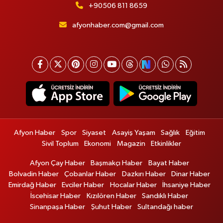
+90506 811 8659
afyonhaber.com@gmail.com
Afyon Haber
Spor
Siyaset
Asayiş Yaşam
Sağlık
Eğitim
Sivil Toplum
Ekonomi
Magazin
Etkinlikler
Afyon Çay Haber
Başmakçı Haber
Bayat Haber
Bolvadin Haber
Çobanlar Haber
Dazkırı Haber
Dinar Haber
Emirdağ Haber
Evciler Haber
Hocalar Haber
İhsaniye Haber
İscehisar Haber
Kızılören Haber
Sandıklı Haber
Sinanpaşa Haber
Şuhut Haber
Sultandağı haber