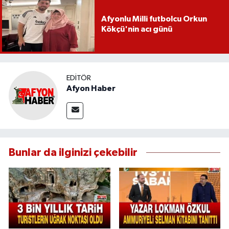
Afyonlu Milli futbolcu Orkun
Kökçü'nin acı günü
EDITÖR
Afyon Haber
Bunlar da ilginizi çekebilir