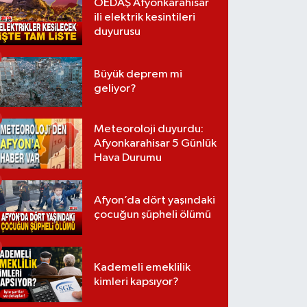
OEDAŞ Afyonkarahisar
ili elektrik kesintileri
duyurusu
Büyük deprem mi
geliyor?
Meteoroloji duyurdu:
Afyonkarahisar 5 Günlük
Hava Durumu
Afyon’da dört yaşındaki
çocuğun şüpheli ölümü
Kademeli emeklilik
kimleri kapsıyor?