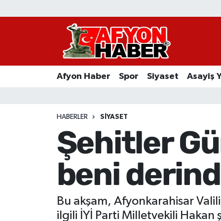
Afyon Haber
Siyaset
Afyon Haber
Spor
Siyaset
Asayiş 
Spor
Asayiş Yaşam
HABERLER
SIYASET
Şehitler Gü
Sağlık
beni derind
Eğitim
Sivil Toplum
Bu akşam, Afyonkarahisar Valil
Ekonomi
ilgili İYİ Parti Milletvekili Haka