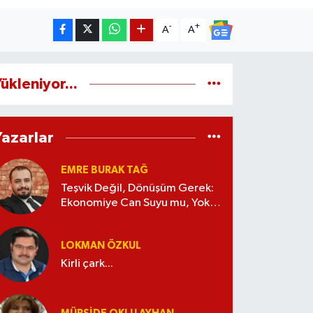
-
+
A
A
ükleniyor...
Yazarlar
EMRE BURAK TAĞ
Teşvik Değil, Dönüşüm Gerek:
Ekonomiye Can Suyu mu, Yoksa
Kaynak İsrafı mı?
LOKMAN ÖZKUL
Kirli çark...