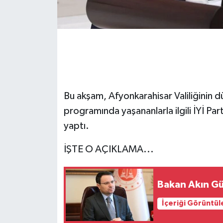
Bu akşam, Afyonkarahisar Valiliğinin d
programında yaşananlarla ilgili İYİ Par
yaptı.
İŞTE O AÇIKLAMA...
Bakan Akın Gü
İçeriği Görüntül