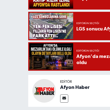
EDITÖRÜN SEÇTIĞI
LGS sonucu Afy
EDITÖRÜN SEÇTIĞI
Afyon'da mezarl
oldu
EDITÖR
Afyon Haber