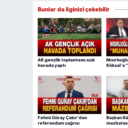
Bunlar da ilginizi çekebilir
AK gençlik toplantısını açık
Mısırlıoğ
havada yaptı
Köksal'a 
Fehmi Güray Çakır’dan
Başkan K
referandum çağrısı
mazbatası