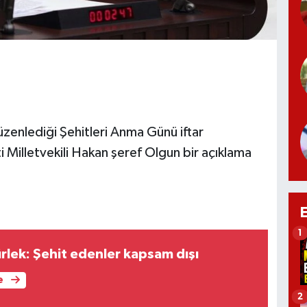
üzenlediği Şehitleri Anma Günü iftar
ti Milletvekili Hakan şeref Olgun bir açıklama
1
rlek: Şehit edenler kapsam dışı
e
2