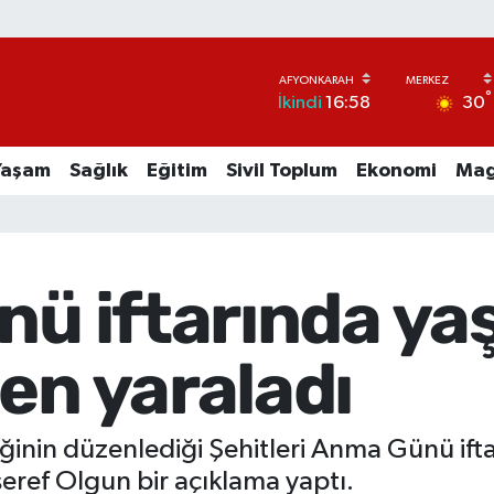
°
30
İkindi
16:58
Yaşam
Sağlık
Eğitim
Sivil Toplum
Ekonomi
Mag
nü iftarında ya
en yaraladı
iğinin düzenlediği Şehitleri Anma Günü if
n şeref Olgun bir açıklama yaptı.