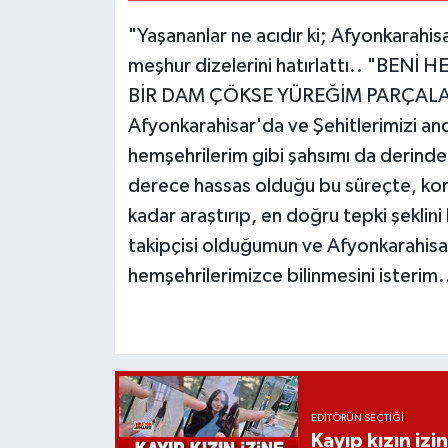
"Yaşananlar ne acıdır ki; Afyonkarahisa
meşhur dizelerini hatırlattı.. "B
BİR DAM ÇÖKSE YÜREĞİM PARÇALAN
Afyonkarahisar'da ve Şehitlerimizi an
hemşehrilerim gibi şahsımı da derinden
derece hassas olduğu bu süreçte, konu i
kadar araştırıp, en doğru tepki şeklini
takipçisi olduğumun ve Afyonkarahisar
hemşehrilerimizce bilinmesini isterim.
EDITÖRÜN SEÇTIĞI
Kayıp kızın izi