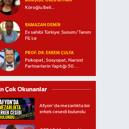
MÜRŞIDE OKLU AYHAN
Köroğlu Beli...
RAMAZAN DEMİR
Ev sahibi Türkiye; Sunum/Tanım
FİL’ce
PROF. DR. EKREM ÇULFA
Psikopat, Sosyopat, Narsist
Partnerlerin Yaptığı 50
Manipülasyon
En Çok Okunanlar
Afyon'da mezarlıkta bir
erkek cesedi bulundu