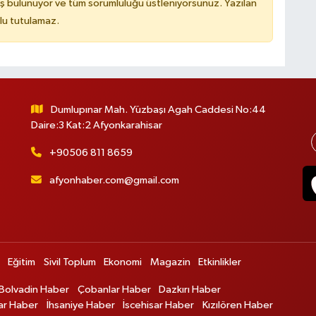
ş bulunuyor ve tüm sorumluluğu üstleniyorsunuz. Yazılan
lu tutulamaz.
Dumlupınar Mah. Yüzbaşı Agah Caddesi No:44
Daire:3 Kat:2 Afyonkarahisar
+90506 811 8659
afyonhaber.com@gmail.com
Eğitim
Sivil Toplum
Ekonomi
Magazin
Etkinlikler
Bolvadin Haber
Çobanlar Haber
Dazkırı Haber
ar Haber
İhsaniye Haber
İscehisar Haber
Kızılören Haber