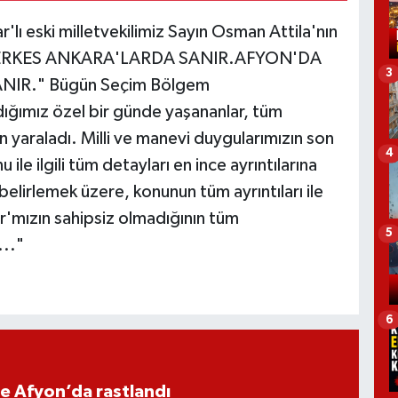
r'lı eski milletvekilimiz Sayın Osman Attila'nın
ENİ HERKES ANKARA'LARDA SANIR.AFYON'DA
3
IR." Bügün Seçim Bölgem
dığımız özel bir günde yaşananlar, tüm
 yaraladı. Milli ve manevi duygularımızın son
4
le ilgili tüm detayları en ince ayrıntılarına
 belirlemek üzere, konunun tüm ayrıntıları ile
'mızın sahipsiz olmadığının tüm
5
..."
6
ne Afyon’da rastlandı