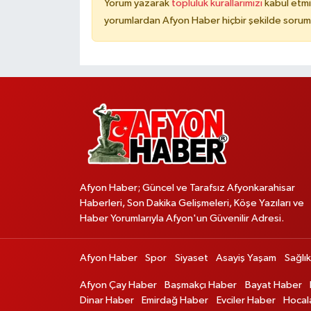
Yorum yazarak
topluluk kurallarımızı
kabul etmi
yorumlardan Afyon Haber hiçbir şekilde sorum
Afyon Haber; Güncel ve Tarafsız Afyonkarahisar
Haberleri, Son Dakika Gelişmeleri, Köşe Yazıları ve
Haber Yorumlarıyla Afyon'un Güvenilir Adresi.
Afyon Haber
Spor
Siyaset
Asayiş Yaşam
Sağlık
Afyon Çay Haber
Başmakçı Haber
Bayat Haber
Dinar Haber
Emirdağ Haber
Evciler Haber
Hocal