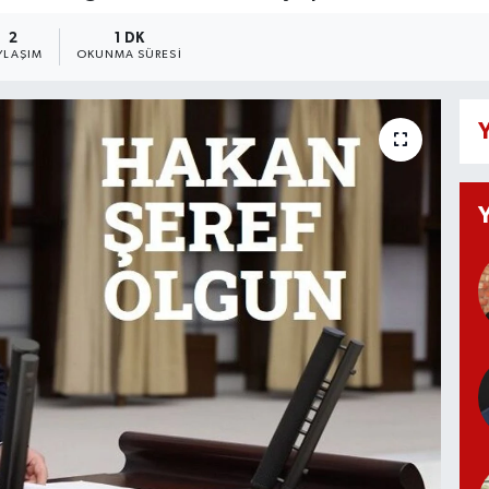
2
1 DK
YLAŞIM
OKUNMA SÜRESI
Y