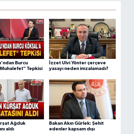
lu'ndan Burcu
İzzet Ulvi Yönter çerçeve
"Muhalefet" Tepkisi
yasayı neden imzalamadı?
ürşat Ağduk
Bakan Akın Gürlek: Şehit
nı aldı
edenler kapsam dışı