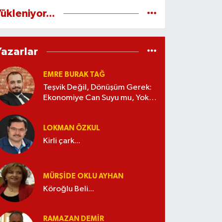
ükleniyor...
Yazarlar
EMRE BURAK TAĞ
Teşvik Değil, Dönüşüm Gerek:
Ekonomiye Can Suyu mu, Yoksa
Kaynak İsrafı mı?
LOKMAN ÖZKUL
Kirli çark...
MÜRŞIDE OKLU AYHAN
Köroğlu Beli...
RAMAZAN DEMİR