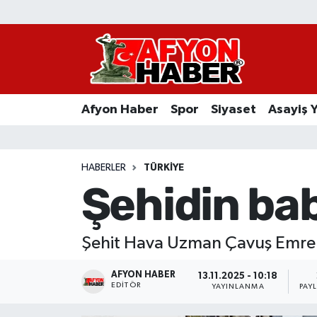
Afyon Haber
Siyaset
Afyon Haber
Spor
Siyaset
Asayiş 
Spor
Asayiş Yaşam
HABERLER
TÜRKIYE
Şehidin bab
Sağlık
Eğitim
Şehit Hava Uzman Çavuş Emre Sa
Sivil Toplum
AFYON HABER
13.11.2025 - 10:18
EDITÖR
YAYINLANMA
PAY
Ekonomi