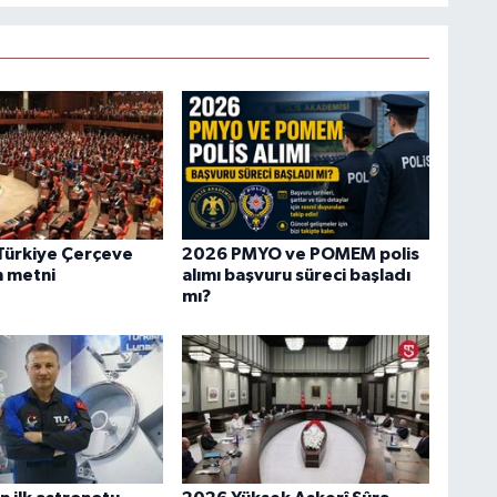
Türkiye Çerçeve
2026 PMYO ve POMEM polis
m metni
alımı başvuru süreci başladı
mı?