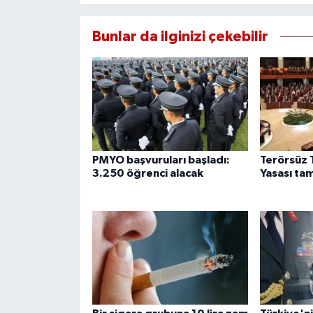
Bunlar da ilginizi çekebilir
PMYO başvuruları başladı:
Terörsüz 
3.250 öğrenci alacak
Yasası ta