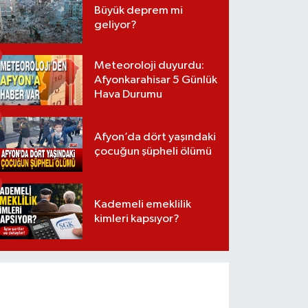
Büyük deprem mi
geliyor?
Meteoroloji duyurdu:
Afyonkarahisar 5 Günlük
Hava Durumu
Afyon’da dört yaşındaki
çocuğun şüpheli ölümü
Kademeli emeklilik
kimleri kapsıyor?