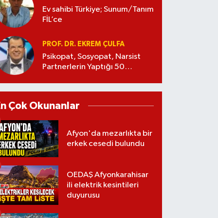
Ev sahibi Türkiye; Sunum/Tanım
FİL’ce
PROF. DR. EKREM ÇULFA
Psikopat, Sosyopat, Narsist
Partnerlerin Yaptığı 50
Manipülasyon
En Çok Okunanlar
Afyon'da mezarlıkta bir
erkek cesedi bulundu
OEDAŞ Afyonkarahisar
ili elektrik kesintileri
duyurusu