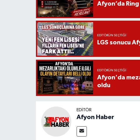
Afyon’da Ring 
EDITÖRÜN SEÇTIĞI
LGS sonucu Afy
EDITÖRÜN SEÇTIĞI
Afyon'da mezarl
oldu
EDITÖR
Afyon Haber