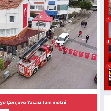
4
5
6
iye Çerçeve Yasası tam metni