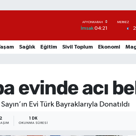
İmsak
04:21
Yaşam
Sağlık
Eğitim
Sivil Toplum
Ekonomi
Mag
a evinde acı be
yın’ın Evi Türk Bayraklarıyla Donatıldı
2
1 DK
LAŞIM
OKUNMA SÜRESI