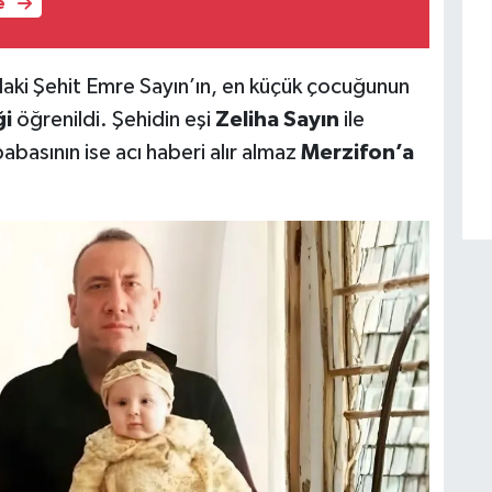
e
daki Şehit Emre Sayın’ın, en küçük çocuğunun
ği
öğrenildi. Şehidin eşi
Zeliha Sayın
ile
babasının ise acı haberi alır almaz
Merzifon’a