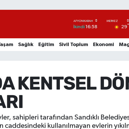
29
İkindi
16:58
Yaşam
Sağlık
Eğitim
Sivil Toplum
Ekonomi
Mag
DA KENTSEL D
ARI
, sahipleri tarafından Sandıklı Belediyesi il
 caddesindeki kullanılmayan evlerin yıkılm