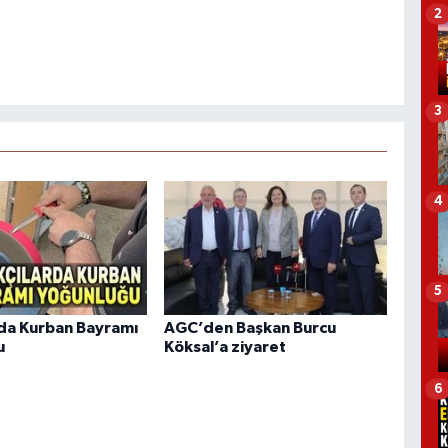
2
3
4
5
rda Kurban Bayramı
AGC’den Başkan Burcu
u
Köksal’a ziyaret
6