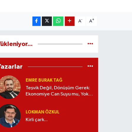
-
+
A
A
ükleniyor...
Yazarlar
EMRE BURAK TAĞ
Teşvik Değil, Dönüşüm Gerek:
Ekonomiye Can Suyu mu, Yoksa
Kaynak İsrafı mı?
LOKMAN ÖZKUL
Kirli çark...