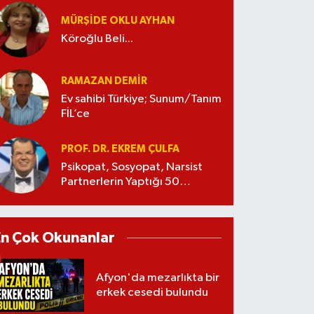
MÜRŞIDE OKLU AYHAN
Köroğlu Beli...
RAMAZAN DEMİR
Ev sahibi Türkiye; Sunum/Tanım
FİL’ce
PROF. DR. EKREM ÇULFA
Psikopat, Sosyopat, Narsist
Partnerlerin Yaptığı 50
Manipülasyon
En Çok Okunanlar
Afyon'da mezarlıkta bir
erkek cesedi bulundu