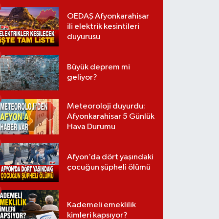
OEDAŞ Afyonkarahisar
ili elektrik kesintileri
duyurusu
Büyük deprem mi
geliyor?
Meteoroloji duyurdu:
Afyonkarahisar 5 Günlük
Hava Durumu
Afyon’da dört yaşındaki
çocuğun şüpheli ölümü
Kademeli emeklilik
kimleri kapsıyor?