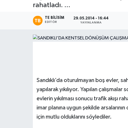
rahatladı. ...
Magazin
TE BILISIM
29.05.2014 - 16:44
EDITÖR
YAYINLANMA
Etkinlikler
Sandıklı’da oturulmayan boş evler, sahip
yapılarak yıkılıyor. Yapılan çalışmala
evlerin yıkılması sonucu trafik akışı raha
imar planına uygun şekilde arsalarının
için mutlu olduklarını söylediler.