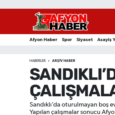
Afyon Haber
Siyaset
Afyon Haber
Spor
Siyaset
Asayiş 
Spor
Asayiş Yaşam
HABERLER
ARŞIV HABER
SANDIKLI’
Sağlık
ÇALIŞMAL
Eğitim
Sivil Toplum
Sandıklı’da oturulmayan boş evler
Ekonomi
Yapılan çalışmalar sonucu Afyon