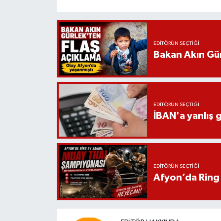
EDITÖRÜN SEÇTIĞI
Bakan Akın Gür
EDITÖRÜN SEÇTIĞI
İBAN'a yanlış g
EDITÖRÜN SEÇTIĞI
Afyon’da Ring 