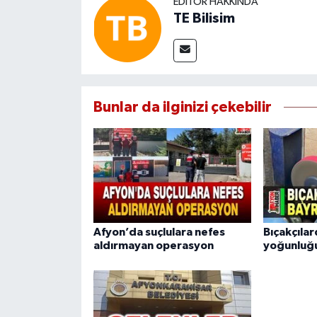
EDITÖR HAKKINDA
TE Bilisim
Bunlar da ilginizi çekebilir
Afyon’da suçlulara nefes
Bıçakçıla
aldırmayan operasyon
yoğunluğ