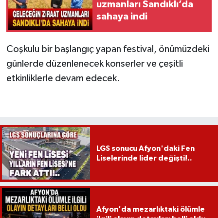
uzmanları Sandıklı’da
sahaya indi
Coşkulu bir başlangıç yapan festival, önümüzdeki
günlerde düzenlenecek konserler ve çeşitli
etkinliklerle devam edecek.
LGS sonucu Afyon'daki Fen
Liselerinde lider değişti!..
Afyon'da mezarlıktaki ölümle