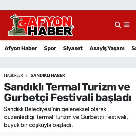
Afyon Haber
Siyaset
Afyon Haber
Spor
Siyaset
Asayiş Yaşam
S
Spor
Asayiş Yaşam
HABERLER
SANDIKLI HABER
Sandıklı Termal Turizm ve
Sağlık
Gurbetçi Festivali başladı
Eğitim
Sandıklı Belediyesi’nin geleneksel olarak
Sivil Toplum
düzenlediği Termal Turizm ve Gurbetçi Festivali,
büyük bir coşkuyla başladı.
Ekonomi