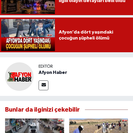
ilgili olayın detayları belli oldu
Afyon’da dört yaşındaki
çocuğun şüpheli ölümü
EDITÖR
Afyon Haber
Bunlar da ilginizi çekebilir