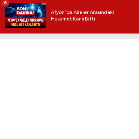
6
Afyon'da Aileler Arasındaki
Husumet Kanlı Bitti