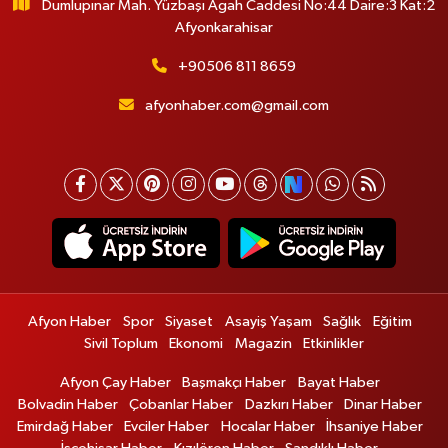
Dumlupınar Mah. Yüzbaşı Agah Caddesi No:44 Daire:3 Kat:2
Afyonkarahisar
+90506 811 8659
afyonhaber.com@gmail.com
Afyon Haber
Spor
Siyaset
Asayiş Yaşam
Sağlık
Eğitim
Sivil Toplum
Ekonomi
Magazin
Etkinlikler
Afyon Çay Haber
Başmakçı Haber
Bayat Haber
Bolvadin Haber
Çobanlar Haber
Dazkırı Haber
Dinar Haber
Emirdağ Haber
Evciler Haber
Hocalar Haber
İhsaniye Haber