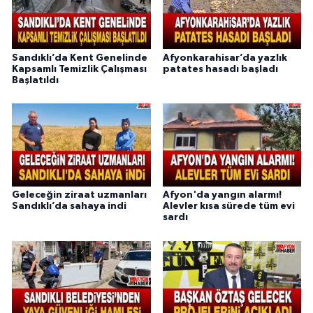
Sandıklı’da Kent Genelinde
Afyonkarahisar’da yazlık
Kapsamlı Temizlik Çalışması
patates hasadı başladı
Başlatıldı
Geleceğin ziraat uzmanları
Afyon'da yangın alarmı!
Sandıklı’da sahaya indi
Alevler kısa sürede tüm evi
sardı