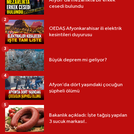
Afyon'da mezarlıkta bir erkek
cesedi bulundu
2
OEDAŞ Afyonkarahisar ili elektrik
kesintileri duyurusu
3
Büyük deprem mi geliyor?
4
Afyon’da dört yaşındaki çocuğun
şüpheli ölümü
5
Bakanlık açıkladı: İşte tağşiş yapılan
3 sucuk markası!..