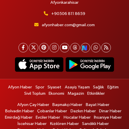
Afyonkarahisar
+90506 811 8659
afyonhaber.com@gmail.com
Afyon Haber
Spor
Siyaset
Asayiş Yaşam
Sağlık
Eğitim
Sivil Toplum
Ekonomi
Magazin
Etkinlikler
Afyon Çay Haber
Başmakçı Haber
Bayat Haber
Bolvadin Haber
Çobanlar Haber
Dazkırı Haber
Dinar Haber
Emirdağ Haber
Evciler Haber
Hocalar Haber
İhsaniye Haber
İscehisar Haber
Kızılören Haber
Sandıklı Haber