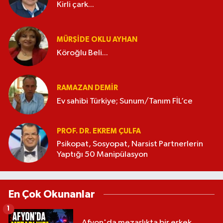
Kirli çark...
MÜRŞIDE OKLU AYHAN
Köroğlu Beli...
RAMAZAN DEMİR
Ev sahibi Türkiye; Sunum/Tanım FİL’ce
PROF. DR. EKREM ÇULFA
Psikopat, Sosyopat, Narsist Partnerlerin
Yaptığı 50 Manipülasyon
En Çok Okunanlar
1
Afyon'da mezarlıkta bir erkek