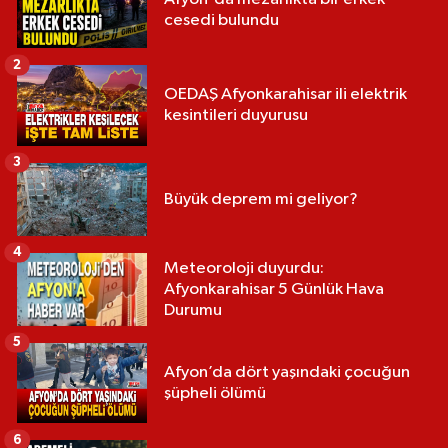
cesedi bulundu
2
OEDAŞ Afyonkarahisar ili elektrik
kesintileri duyurusu
3
Büyük deprem mi geliyor?
4
Meteoroloji duyurdu:
Afyonkarahisar 5 Günlük Hava
Durumu
5
Afyon’da dört yaşındaki çocuğun
şüpheli ölümü
6