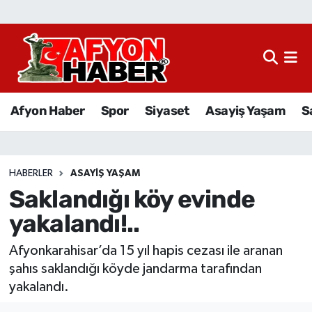
Afyon Haber
Siyaset
Afyon Haber
Spor
Siyaset
Asayiş Yaşam
S
Spor
Asayiş Yaşam
HABERLER
ASAYIŞ YAŞAM
Saklandığı köy evinde
Sağlık
yakalandı!..
Eğitim
Afyonkarahisar’da 15 yıl hapis cezası ile aranan
Sivil Toplum
şahıs saklandığı köyde jandarma tarafından
yakalandı.
Ekonomi