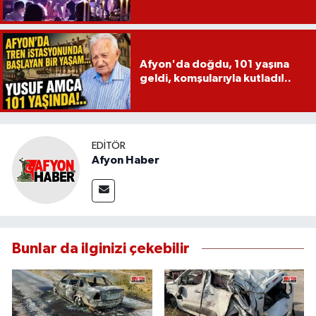
Afyon'da doğdu, 101 yaşına
geldi, komşularıyla kutladı!..
EDITÖR
Afyon Haber
Bunlar da ilginizi çekebilir