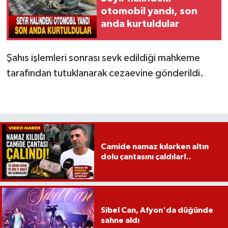
otomobil yandı, son
anda kurtuldular
Şahıs işlemleri sonrası sevk edildiği mahkeme
tarafından tutuklanarak cezaevine gönderildi.
Camide namaz kılarken altın
dolu çantasını çaldılar!..
Sibel Can, Afyon'da düğünde
sahne aldı