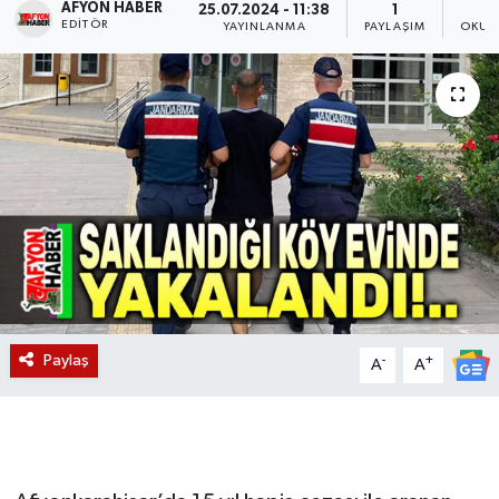
AFYON HABER
25.07.2024 - 11:38
1
EDITÖR
YAYINLANMA
PAYLAŞIM
OKUN
Magazin
Etkinlikler
Paylaş
-
+
A
A