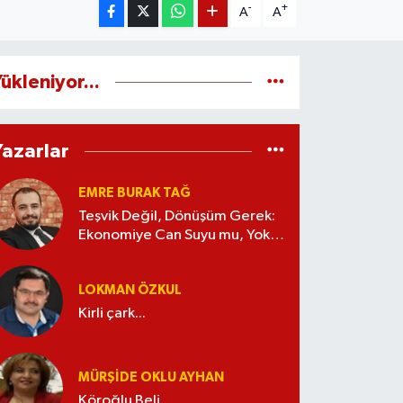
-
+
A
A
ükleniyor...
Yazarlar
EMRE BURAK TAĞ
Teşvik Değil, Dönüşüm Gerek:
Ekonomiye Can Suyu mu, Yoksa
Kaynak İsrafı mı?
LOKMAN ÖZKUL
Kirli çark...
MÜRŞIDE OKLU AYHAN
Köroğlu Beli...