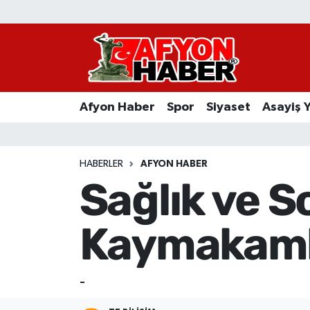
Afyon Haber
Siyaset
Afyon Haber
Spor
Siyaset
Asayiş 
Spor
Asayiş Yaşam
HABERLER
AFYON HABER
Sağlık ve S
Sağlık
Kaymakaml
Eğitim
Sivil Toplum
-
Ekonomi