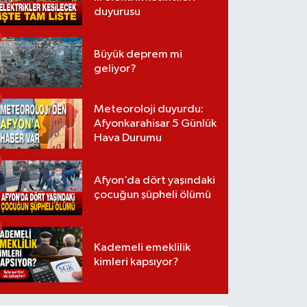
duyurusu
Büyük deprem mi
geliyor?
Meteoroloji duyurdu:
Afyonkarahisar 5 Günlük
Hava Durumu
Afyon’da dört yaşındaki
çocuğun şüpheli ölümü
Kademeli emeklilik
kimleri kapsıyor?