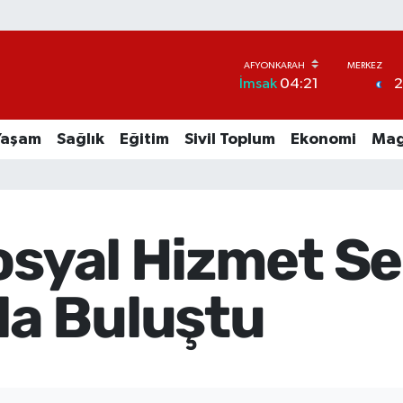
İmsak
04:21
Yaşam
Sağlık
Eğitim
Sivil Toplum
Ekonomi
Mag
osyal Hizmet Se
a Buluştu