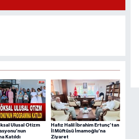
ksal Ulusal Otizm
Hafız Halil İbrahim Ertunç’tan
asyonu’nun
İl Müftüsü İmamoğlu’na
a Katıldı
Ziyaret