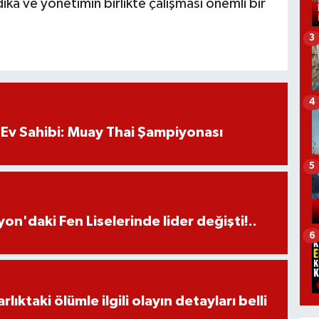
ika ve yönetimin birlikte çalışması önemli bir
3
4
Ev Sahibi: Muay Thai Şampiyonası
5
on'daki Fen Liselerinde lider değişti!..
6
ıktaki ölümle ilgili olayın detayları belli