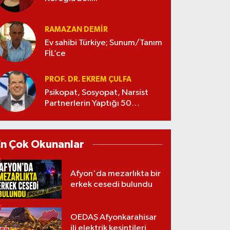
RAMAZAN DEMİR
Ev sahibi Türkiye; Sunum/Tanım
FİL’ce
PROF. DR. EKREM ÇULFA
Psikopat, Sosyopat, Narsist
Partnerlerin Yaptığı 50
Manipülasyon
En Çok Okunanlar
Afyon'da mezarlıkta bir
erkek cesedi bulundu
OEDAŞ Afyonkarahisar
ili elektrik kesintileri