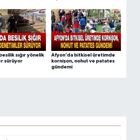
esilik sığır yönelik
Afyon’da bitkisel üretimde
r sürüyor
kornişon, nohut ve patates
gündemi