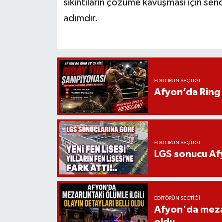
sıkıntıların çözüme kavuşması için send
adımdır.
EDITÖRÜN SEÇTIĞI
Afyon’da Ring 
EDITÖRÜN SEÇTIĞI
LGS sonucu Afy
EDITÖRÜN SEÇTIĞI
Afyon'da mezarl
oldu