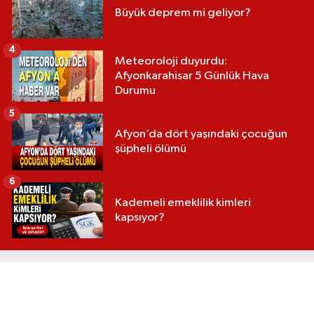
Büyük deprem mi geliyor?
4
Meteoroloji duyurdu:
Afyonkarahisar 5 Günlük Hava
Durumu
5
Afyon’da dört yaşındaki çocuğun
şüpheli ölümü
6
Kademeli emeklilik kimleri
kapsıyor?