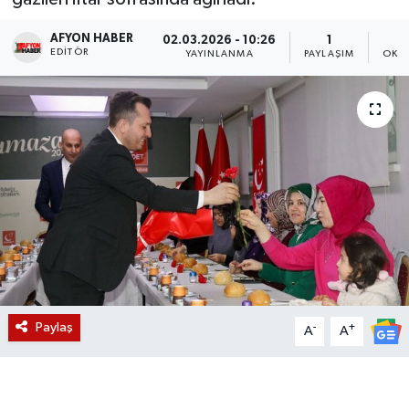
Magazin
AFYON HABER
02.03.2026 - 10:26
1
EDITÖR
YAYINLANMA
PAYLAŞIM
OKU
Etkinlikler
Paylaş
-
+
A
A