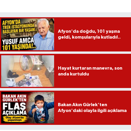
Afyon'da doğdu, 101 yaşına
geldi, komşularıyla kutladı!..
Hayat kurtaran manevra, son
anda kurtuldu
Bakan Akın Gürlek'ten
Afyon'daki olayla ilgili açıklama