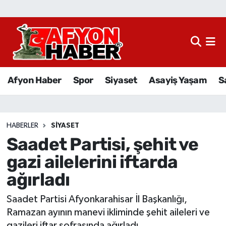
Afyon Haber
Siyaset
Afyon Haber
Spor
Siyaset
Asayiş Yaşam
S
Spor
Asayiş Yaşam
HABERLER
SIYASET
Saadet Partisi, şehit ve
Sağlık
gazi ailelerini iftarda
Eğitim
ağırladı
Sivil Toplum
Saadet Partisi Afyonkarahisar İl Başkanlığı,
Ramazan ayının manevi ikliminde şehit aileleri ve
Ekonomi
gazileri iftar sofrasında ağırladı.