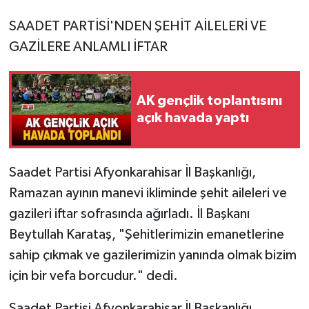
SAADET PARTİSİ'NDEN ŞEHİT AİLELERİ VE
GAZİLERE ANLAMLI İFTAR
AK gençlik toplantısını
açık havada yaptı
Saadet Partisi Afyonkarahisar İl Başkanlığı,
Ramazan ayının manevi ikliminde şehit aileleri ve
gazileri iftar sofrasında ağırladı. İl Başkanı
Beytullah Karataş, "Şehitlerimizin emanetlerine
sahip çıkmak ve gazilerimizin yanında olmak bizim
için bir vefa borcudur." dedi.
Saadet Partisi Afyonkarahisar İl Başkanlığı,