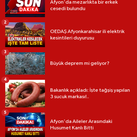
Afyon'da mezarlıkta bir erkek
cesedi bulundu
2
OEDAŞ Afyonkarahisar ili elektrik
kesintileri duyurusu
3
Büyük deprem mi geliyor?
4
Bakanlık açıkladı: İşte tağşiş yapılan
3 sucuk markası!..
5
Afyon'da Aileler Arasındaki
Husumet Kanlı Bitti