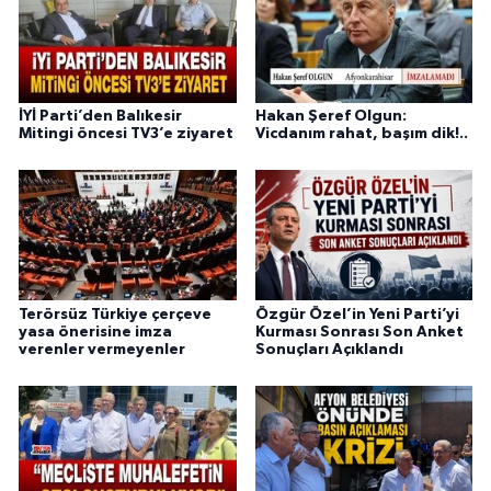
İYİ Parti’den Balıkesir
Hakan Şeref Olgun:
Mitingi öncesi TV3’e ziyaret
Vicdanım rahat, başım dik!..
Terörsüz Türkiye çerçeve
Özgür Özel’in Yeni Parti’yi
yasa önerisine imza
Kurması Sonrası Son Anket
verenler vermeyenler
Sonuçları Açıklandı