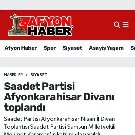
Afyon Haber
Siyaset
Afyon Haber
Spor
Siyaset
Asayiş Yaşam
S
Spor
Asayiş Yaşam
HABERLER
SIYASET
Saadet Partisi
Sağlık
Afyonkarahisar Divanı
Eğitim
toplandı
Sivil Toplum
Saadet Partisi Afyonkarahisar Nisan İl Divan
Toplantısı Saadet Partisi Samsun Milletvekili
Ekonomi
Mehmet Karaman'ın katılımıyla yapıldı.