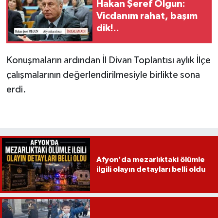
Hakan Şeref Olgun:
Vicdanım rahat, başım
dik!..
Konuşmaların ardından İl Divan Toplantısı aylık İlçe
çalışmalarının değerlendirilmesiyle birlikte sona
erdi.
Afyon'da mezarlıktaki ölümle
ilgili olayın detayları belli oldu