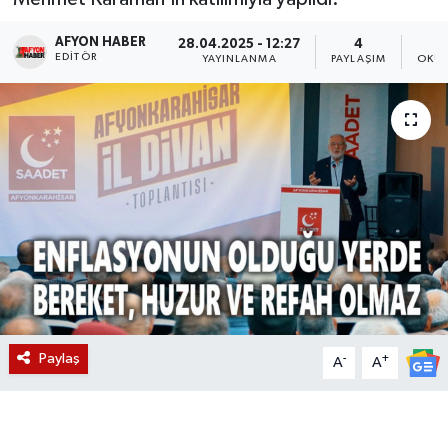
Magazin
AFYON HABER
28.04.2025 - 12:27
4
EDITÖR
YAYINLANMA
PAYLAŞIM
OKUN
Etkinlikler
Paylaş
-
+
A
A