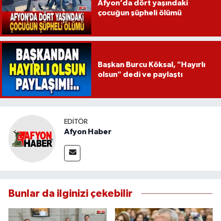
Afyon’da dört yaşındaki
çocuğun şüpheli ölümü
Başkan Burcu Köksal, "Hayırlı
olsun" dedi ve paylaştı
EDITÖR
Afyon Haber
Bunlar da ilginizi çekebilir