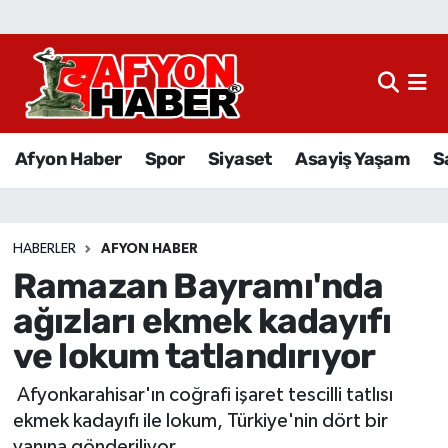
Afyon Haber
Siyaset
Afyon Haber
Spor
Siyaset
Asayiş Yaşam
S
Spor
Asayiş Yaşam
HABERLER
AFYON HABER
Ramazan Bayramı'nda
Sağlık
ağızları ekmek kadayıfı
Eğitim
ve lokum tatlandırıyor
Sivil Toplum
Afyonkarahisar'ın coğrafi işaret tescilli tatlısı
ekmek kadayıfı ile lokum, Türkiye'nin dört bir
Ekonomi
yanına gönderiliyor.