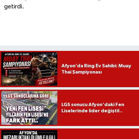
getirdi.
Afyon’da Ring Ev Sahibi: Muay
Thai Şampiyonası
LGS sonucu Afyon'daki Fen
Liselerinde lider değişti!..