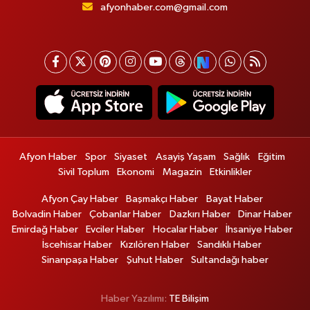
afyonhaber.com@gmail.com
Afyon Haber
Spor
Siyaset
Asayiş Yaşam
Sağlık
Eğitim
Sivil Toplum
Ekonomi
Magazin
Etkinlikler
Afyon Çay Haber
Başmakçı Haber
Bayat Haber
Bolvadin Haber
Çobanlar Haber
Dazkırı Haber
Dinar Haber
Emirdağ Haber
Evciler Haber
Hocalar Haber
İhsaniye Haber
İscehisar Haber
Kızılören Haber
Sandıklı Haber
Sinanpaşa Haber
Şuhut Haber
Sultandağı haber
Haber Yazılımı:
TE Bilişim