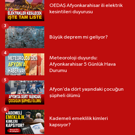
OEDAŞ Afyonkarahisar ili elektrik
kesintileri duyurusu
3
Büyük deprem mi geliyor?
4
Meteoroloji duyurdu:
Afyonkarahisar 5 Günlük Hava
Durumu
5
Afyon’da dört yaşındaki çocuğun
şüpheli ölümü
6
Kademeli emeklilik kimleri
kapsıyor?