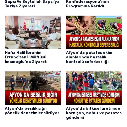
Şapçı Ve Beytullah Şapçı’ya
Konfederasyonu’nun
Taziye Ziyareti
Programına Katıldı
Hafız Halil İbrahim
Afyon’da patates ekim
Ertunç’tan İl Müftüsü
alanlarında hastalık
İmamoğlu’na Ziyaret
kontrolü seferberliği
Afyon’da besilik sığır
Afyon’da bitkisel üretimde
yönelik denetimler sürüyor
kornişon, nohut ve patates
gündemi