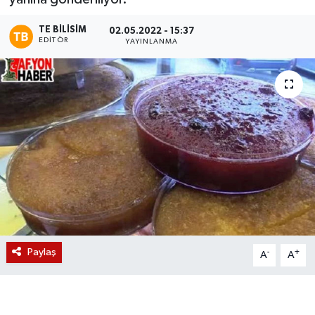
Magazin
TE BILISIM
02.05.2022 - 15:37
EDITÖR
YAYINLANMA
Etkinlikler
Paylaş
-
+
A
A