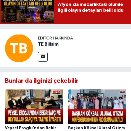
Afyon'da mezarlıktaki ölümle
ilgili olayın detayları belli oldu
EDITÖR HAKKINDA
TE Bilisim
Bunlar da ilginizi çekebilir
Veysel Eroğlu’ndan Bekir
Başkan Köksal Ulusal Otizm