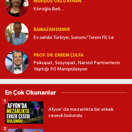
MÜRŞIDE OKLU AYHAN
Köroğlu Beli...
RAMAZAN DEMİR
Ev sahibi Türkiye; Sunum/Tanım FİL’ce
PROF. DR. EKREM ÇULFA
Psikopat, Sosyopat, Narsist Partnerlerin
Yaptığı 50 Manipülasyon
En Çok Okunanlar
1
Afyon'da mezarlıkta bir erkek
cesedi bulundu
2