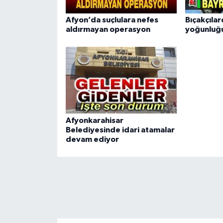
Afyon’da suçlulara nefes
Bıçakçıla
aldırmayan operasyon
yoğunluğ
Afyonkarahisar
Belediyesinde idari atamalar
devam ediyor