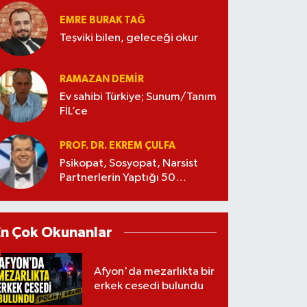
EMRE BURAK TAĞ
Teşviki bilen, geleceği okur
RAMAZAN DEMİR
Ev sahibi Türkiye; Sunum/Tanım
FİL’ce
PROF. DR. EKREM ÇULFA
Psikopat, Sosyopat, Narsist
Partnerlerin Yaptığı 50
Manipülasyon
En Çok Okunanlar
Afyon'da mezarlıkta bir
erkek cesedi bulundu