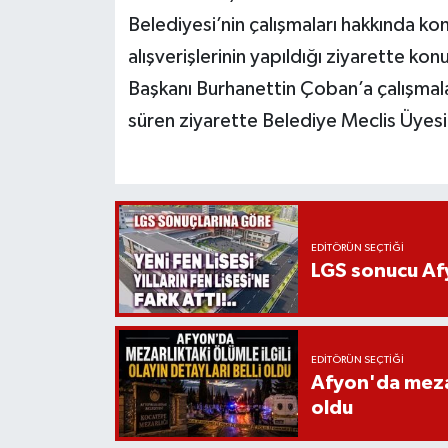
Belediyesi’nin çalışmaları hakkında konu
alışverişlerinin yapıldığı ziyarette ko
Başkanı Burhanettin Çoban’a çalışmalar
süren ziyarette Belediye Meclis Üyesi M
EDITÖRÜN SEÇTIĞI
LGS sonucu Afy
EDITÖRÜN SEÇTIĞI
Afyon'da mezarl
oldu