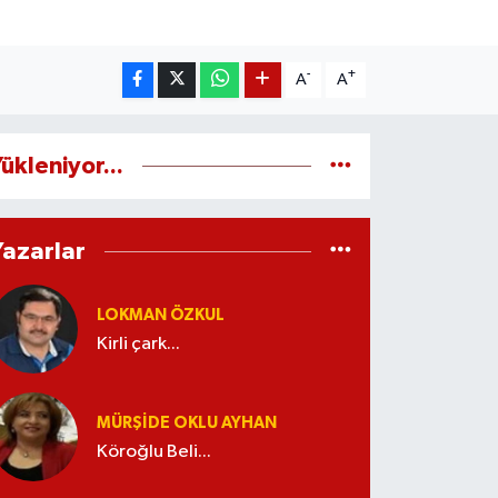
-
+
A
A
ükleniyor...
Yazarlar
LOKMAN ÖZKUL
Kirli çark...
MÜRŞIDE OKLU AYHAN
Köroğlu Beli...