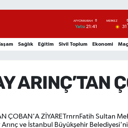
31
Yatsı
21:41
Yaşam
Sağlık
Eğitim
Sivil Toplum
Ekonomi
Mag
Y ARINÇ’TAN 
 ÇOBAN'A ZİYARETrnrnFatih Sultan Mehme
Arınç ve İstanbul Büyükşehir Belediyesi'nin