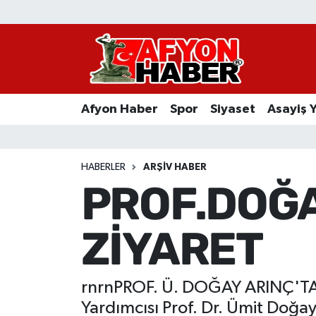
Afyon Haber
Siyaset
Afyon Haber
Spor
Siyaset
Asayiş 
Spor
Asayiş Yaşam
HABERLER
ARŞIV HABER
PROF.DOĞA
Sağlık
ZİYARET
Eğitim
Sivil Toplum
rnrnPROF. Ü. DOĞAY ARINÇ'TAN
Ekonomi
Yardımcısı Prof. Dr. Ümit Doğay 