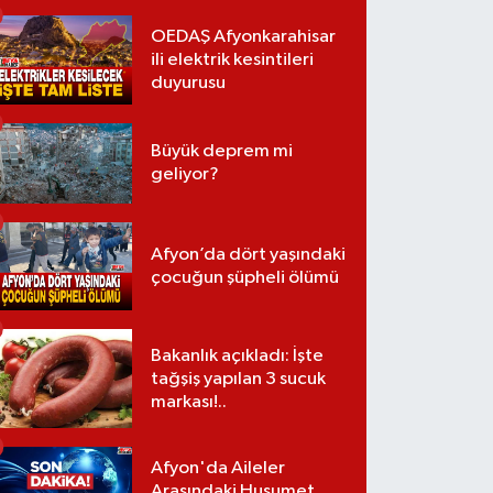
OEDAŞ Afyonkarahisar
ili elektrik kesintileri
duyurusu
Büyük deprem mi
geliyor?
Afyon’da dört yaşındaki
çocuğun şüpheli ölümü
Bakanlık açıkladı: İşte
tağşiş yapılan 3 sucuk
markası!..
Afyon'da Aileler
Arasındaki Husumet