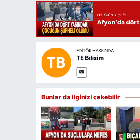
EDITÖRÜN SEÇTIĞI
Afyon’da dört
EDITÖR HAKKINDA
TE Bilisim
Bunlar da ilginizi çekebilir