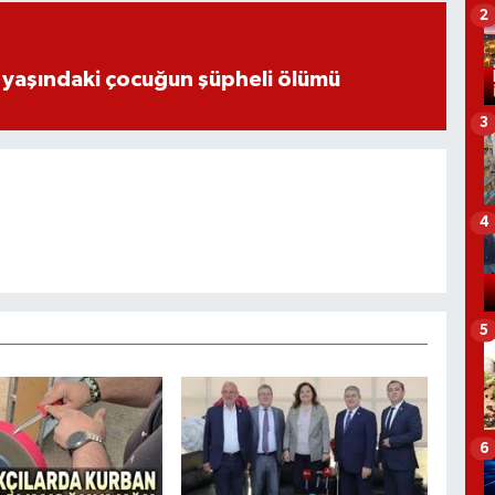
2
 yaşındaki çocuğun şüpheli ölümü
3
4
5
6