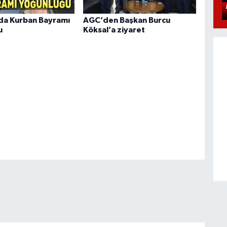
rda Kurban Bayramı
AGC’den Başkan Burcu
u
Köksal’a ziyaret