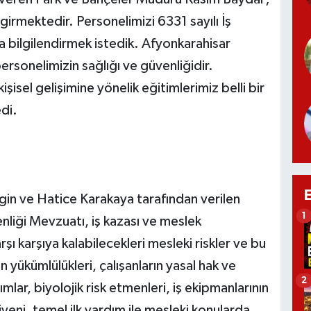
girmektedir. Personelimizi 6331 sayılı İş
a bilgilendirmek istedik. Afyonkarahisar
ersonelimizin sağlığı ve güvenliğidir.
şisel gelişimine yönelik eğitimlerimiz belli bir
di.
 ve Hatice Karakaya tarafından verilen
1
enliği Mevzuatı, iş kazası ve meslek
arşı karşıya kalabilecekleri mesleki riskler ve bu
 yükümlülükleri, çalışanların yasal hak ve
2
mlar, biyolojik risk etmenleri, iş ekipmanlarının
ijyeni, temel ilk yardım ile mesleki konularda