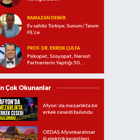
RAMAZAN DEMİR
Ev sahibi Türkiye; Sunum/Tanım
FİL’ce
PROF. DR. EKREM ÇULFA
Psikopat, Sosyopat, Narsist
Partnerlerin Yaptığı 50
Manipülasyon
En Çok Okunanlar
Afyon'da mezarlıkta bir
erkek cesedi bulundu
OEDAŞ Afyonkarahisar
ili elektrik kesintileri