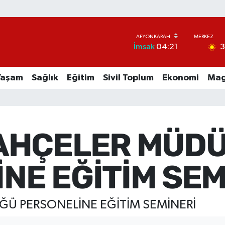
İmsak
04:21
Yaşam
Sağlık
Eğitim
Sivil Toplum
Ekonomi
Mag
BAHÇELER MÜD
NE EĞİTİM SEM
ĞÜ PERSONELİNE EĞİTİM SEMİNERİ