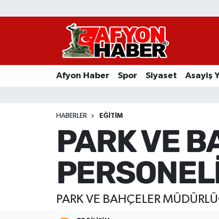
Afyon Haber
Siyaset
Afyon Haber
Spor
Siyaset
Asayiş 
Spor
Asayiş Yaşam
HABERLER
EĞITIM
PARK VE 
Sağlık
PERSONELİ
Eğitim
Sivil Toplum
PARK VE BAHÇELER MÜDÜRLÜ
Ekonomi