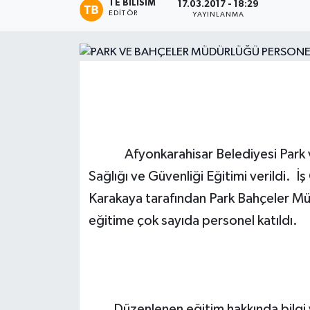
TE BILISIM
17.03.2017 - 18:29
EDITÖR
YAYINLANMA
Magazin
Etkinlikler
Afyonkarahisar Belediyesi Park ve 
Sağlığı ve Güvenliği Eğitimi verildi. 
Karakaya tarafından Park Bahçeler Müd
eğitime çok sayıda personel katıldı.
Düzenlenen eğitim hakkında bilgi v