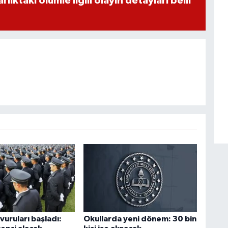
ıktaki ölümle ilgili olayın detayları belli
uruları başladı:
Okullarda yeni dönem: 30 bin