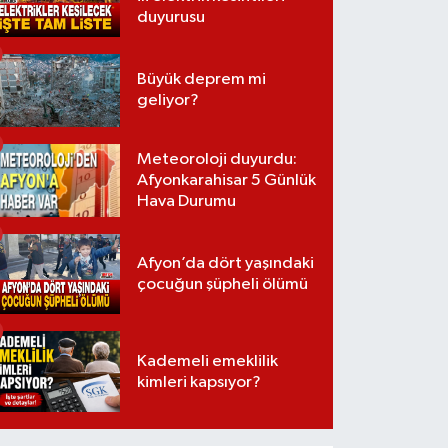
duyurusu
Büyük deprem mi
geliyor?
Meteoroloji duyurdu:
Afyonkarahisar 5 Günlük
Hava Durumu
Afyon’da dört yaşındaki
çocuğun şüpheli ölümü
Kademeli emeklilik
kimleri kapsıyor?