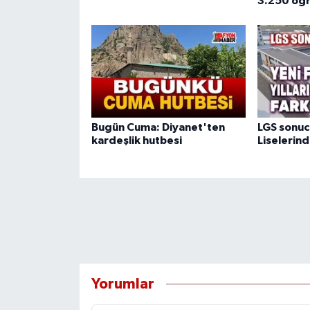
3.250 öğr
Bugün Cuma: Diyanet'ten
LGS sonuc
kardeşlik hutbesi
Liselerind
Yorumlar