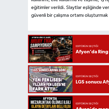
eğitimler verildi. Slaytlar eşliğinde v
güvenli bir çalışma ortamı oluşturmak i
EDITÖRÜN SEÇTIĞI
Afyon’da Ring 
EDITÖRÜN SEÇTIĞI
LGS sonucu Afy
EDITÖRÜN SEÇTIĞI