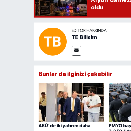
Afyon'da mezarl
oldu
EDITÖR HAKKINDA
TE Bilisim
Bunlar da ilginizi çekebilir
AKÜ'de iki yatırım daha
PMYO başv