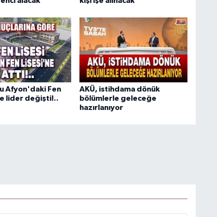
enci alacak
kişi işe alınacak
u Afyon'daki Fen
AKÜ, istihdama dönük
e lider değişti!..
bölümlerle geleceğe
hazırlanıyor