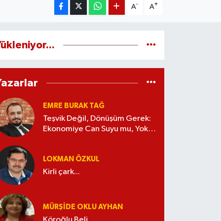
-
+
A
A
ükleniyor...
Yazarlar
EMRE BURAK TAĞ
Teşvik Değil, Dönüşüm Gerek:
Ekonomiye Can Suyu mu, Yoksa
Kaynak İsrafı mı?
LOKMAN ÖZKUL
Kirli çark...
MÜRŞIDE OKLU AYHAN
Köroğlu Beli...