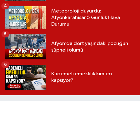
4
Meteoroloji duyurdu:
Afyonkarahisar 5 Günlük Hava
Durumu
5
Afyon’da dört yaşındaki çocuğun
şüpheli ölümü
6
Kademeli emeklilik kimleri
kapsıyor?