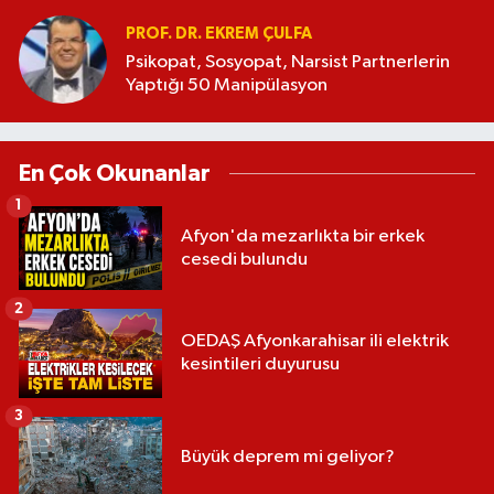
PROF. DR. EKREM ÇULFA
Psikopat, Sosyopat, Narsist Partnerlerin
Yaptığı 50 Manipülasyon
En Çok Okunanlar
1
Afyon'da mezarlıkta bir erkek
cesedi bulundu
2
OEDAŞ Afyonkarahisar ili elektrik
kesintileri duyurusu
3
Büyük deprem mi geliyor?