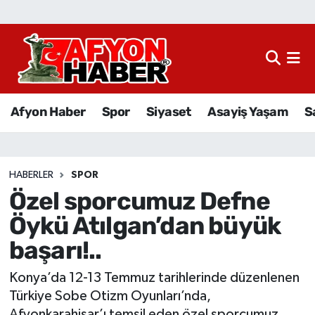
Afyon Haber
Siyaset
Afyon Haber
Spor
Siyaset
Asayiş Yaşam
S
Spor
Asayiş Yaşam
HABERLER
SPOR
Özel sporcumuz Defne
Sağlık
Öykü Atılgan’dan büyük
Eğitim
başarı!..
Sivil Toplum
Konya’da 12-13 Temmuz tarihlerinde düzenlenen
Türkiye Sobe Otizm Oyunları’nda,
Ekonomi
Afyonkarahisar’ı temsil eden özel sporcumuz