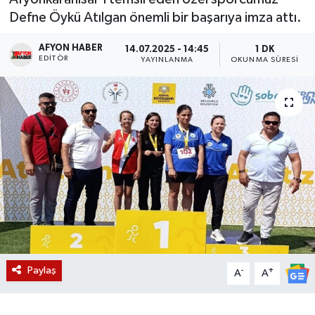
Defne Öykü Atılgan önemli bir başarıya imza attı.
Magazin
AFYON HABER
14.07.2025 - 14:45
1 DK
EDITÖR
Etkinlikler
YAYINLANMA
OKUNMA SÜRESI
Paylaş
-
+
A
A