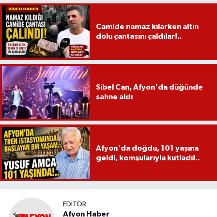
Camide namaz kılarken altın
dolu çantasını çaldılar!..
Sibel Can, Afyon'da düğünde
sahne aldı
Afyon'da doğdu, 101 yaşına
geldi, komşularıyla kutladı!..
EDITÖR
Afyon Haber