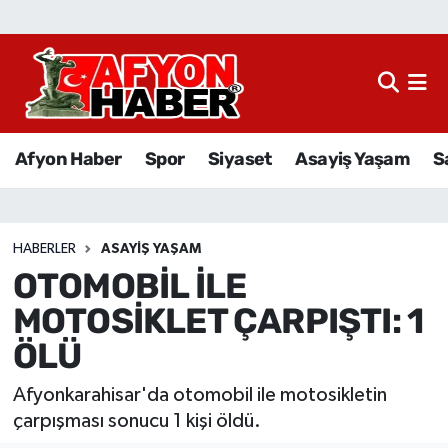
Afyon Haber
Siyaset
Afyon Haber
Spor
Siyaset
Asayiş Yaşam
S
Spor
Asayiş Yaşam
HABERLER
ASAYIŞ YAŞAM
OTOMOBİL İLE
Sağlık
MOTOSİKLET ÇARPIŞTI: 1
Eğitim
ÖLÜ
Sivil Toplum
Afyonkarahisar'da otomobil ile motosikletin
çarpışması sonucu 1 kişi öldü.
Ekonomi