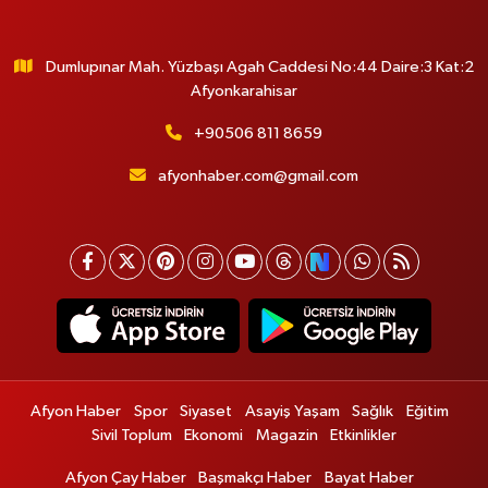
Dumlupınar Mah. Yüzbaşı Agah Caddesi No:44 Daire:3 Kat:2
Afyonkarahisar
+90506 811 8659
afyonhaber.com@gmail.com
Afyon Haber
Spor
Siyaset
Asayiş Yaşam
Sağlık
Eğitim
Sivil Toplum
Ekonomi
Magazin
Etkinlikler
Afyon Çay Haber
Başmakçı Haber
Bayat Haber