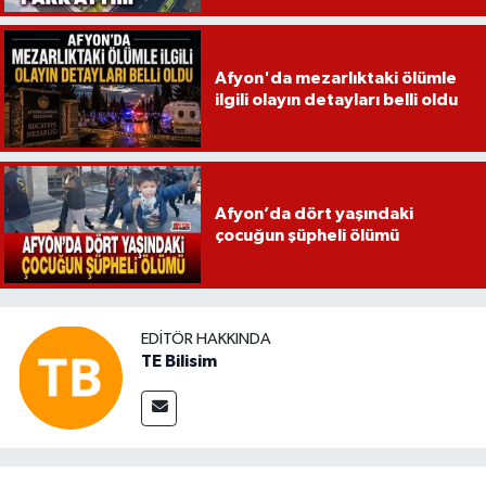
Afyon'da mezarlıktaki ölümle
ilgili olayın detayları belli oldu
Afyon’da dört yaşındaki
çocuğun şüpheli ölümü
EDITÖR HAKKINDA
TE Bilisim