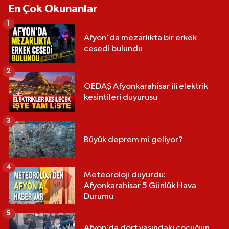
En Çok Okunanlar
1
Afyon'da mezarlıkta bir erkek
cesedi bulundu
2
OEDAŞ Afyonkarahisar ili elektrik
kesintileri duyurusu
3
Büyük deprem mi geliyor?
4
Meteoroloji duyurdu:
Afyonkarahisar 5 Günlük Hava
Durumu
5
Afyon’da dört yaşındaki çocuğun