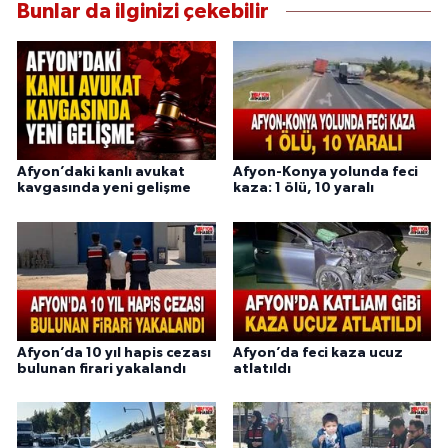
Bunlar da ilginizi çekebilir
Afyon’daki kanlı avukat
Afyon-Konya yolunda feci
kavgasında yeni gelişme
kaza: 1 ölü, 10 yaralı
Afyon’da 10 yıl hapis cezası
Afyon’da feci kaza ucuz
bulunan firari yakalandı
atlatıldı