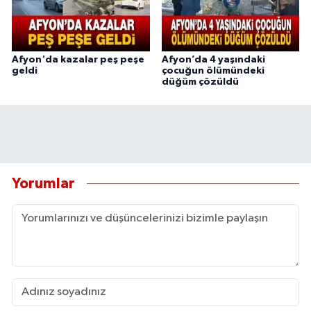
Afyon'da kazalar peş peşe
Afyon’da 4 yaşındaki
geldi
çocuğun ölümündeki
düğüm çözüldü
Yorumlar