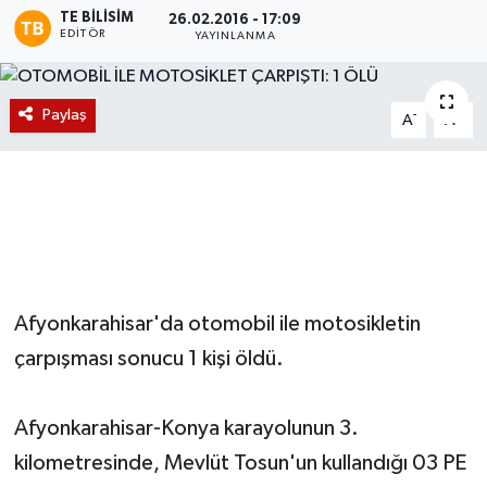
TE BILISIM
26.02.2016 - 17:09
EDITÖR
Magazin
YAYINLANMA
Etkinlikler
Paylaş
-
+
A
A
Afyonkarahisar'da otomobil ile motosikletin
çarpışması sonucu 1 kişi öldü.
Afyonkarahisar-Konya karayolunun 3.
kilometresinde, Mevlüt Tosun'un kullandığı 03 PE