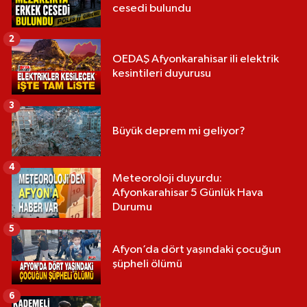
cesedi bulundu
2
OEDAŞ Afyonkarahisar ili elektrik
kesintileri duyurusu
3
Büyük deprem mi geliyor?
4
Meteoroloji duyurdu:
Afyonkarahisar 5 Günlük Hava
Durumu
5
Afyon’da dört yaşındaki çocuğun
şüpheli ölümü
6