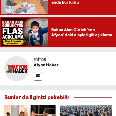
anda kurtuldu
Bakan Akın Gürlek'ten
Afyon'daki olayla ilgili açıklama
EDITÖR
Afyon Haber
Bunlar da ilginizi çekebilir