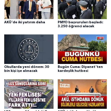
AKÜ'de iki yatırım daha
PMYO başvuruları başladı:
3.250 öğrenci alacak
Okullarda yeni dönem: 30
Bugün Cuma: Diyanet'ten
bin kişi işe alınacak
kardeşlik hutbesi