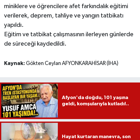
miniklere ve öğrencilere afet farkındalık eğitimi
verilerek, deprem, tahliye ve yangın tatbikatı
yapıldı.
Eğitim ve tatbikat çalışmasının ilerleyen günlerde
de süreceği kaydedildi.
Kaynak:
Gökten Ceylan AFYONKARAHİSAR (İHA)
Afyon'da doğdu, 101 yaşına
geldi, komşularıyla kutladı!..
Hayat kurtaran manevra, son