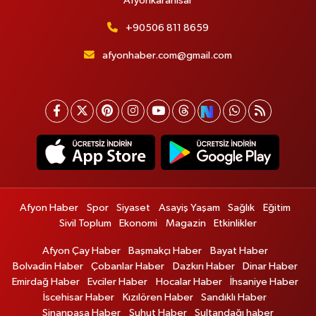
Afyonkarahisar
+90506 811 8659
afyonhaber.com@gmail.com
Afyon Haber
Spor
Siyaset
Asayiş Yaşam
Sağlık
Eğitim
Sivil Toplum
Ekonomi
Magazin
Etkinlikler
Afyon Çay Haber
Başmakçı Haber
Bayat Haber
Bolvadin Haber
Çobanlar Haber
Dazkırı Haber
Dinar Haber
Emirdağ Haber
Evciler Haber
Hocalar Haber
İhsaniye Haber
İscehisar Haber
Kızılören Haber
Sandıklı Haber
Sinanpaşa Haber
Şuhut Haber
Sultandağı haber