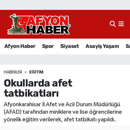
Afyon Haber
Siyaset
Afyon Haber
Spor
Siyaset
Asayiş Yaşam
S
Spor
Asayiş Yaşam
HABERLER
EĞITIM
Okullarda afet
Sağlık
tatbikatları
Eğitim
Afyonkarahisar İl Afet ve Acil Durum Müdürlüğü
Sivil Toplum
(AFAD) tarafından miniklere ve lise öğrencilerine
yönelik eğitim verilerek, afet tatbikatı yapıldı.
Ekonomi