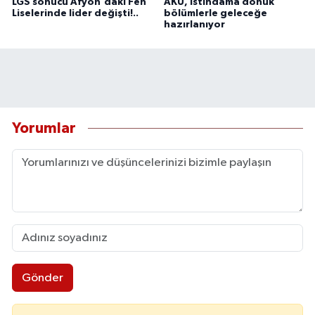
LGS sonucu Afyon'daki Fen
AKÜ, istihdama dönük
Liselerinde lider değişti!..
bölümlerle geleceğe
hazırlanıyor
Yorumlar
Gönder