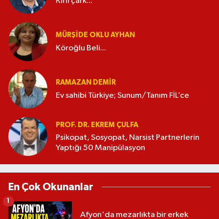
Kirli çark...
MÜRŞIDE OKLU AYHAN
Köroğlu Beli...
RAMAZAN DEMİR
Ev sahibi Türkiye; Sunum/Tanım FİL’ce
PROF. DR. EKREM ÇULFA
Psikopat, Sosyopat, Narsist Partnerlerin
Yaptığı 50 Manipülasyon
En Çok Okunanlar
1
Afyon'da mezarlıkta bir erkek