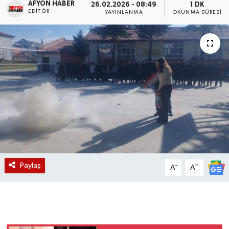
AFYON HABER
26.02.2026 - 08:49
1 DK
EDITÖR
YAYINLANMA
OKUNMA SÜRESI
Magazin
Etkinlikler
Paylaş
-
+
A
A