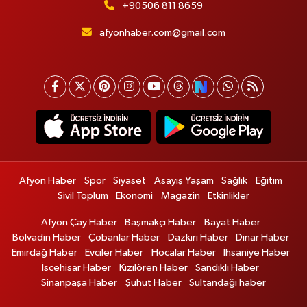
+90506 811 8659
afyonhaber.com@gmail.com
Afyon Haber
Spor
Siyaset
Asayiş Yaşam
Sağlık
Eğitim
Sivil Toplum
Ekonomi
Magazin
Etkinlikler
Afyon Çay Haber
Başmakçı Haber
Bayat Haber
Bolvadin Haber
Çobanlar Haber
Dazkırı Haber
Dinar Haber
Emirdağ Haber
Evciler Haber
Hocalar Haber
İhsaniye Haber
İscehisar Haber
Kızılören Haber
Sandıklı Haber
Sinanpaşa Haber
Şuhut Haber
Sultandağı haber