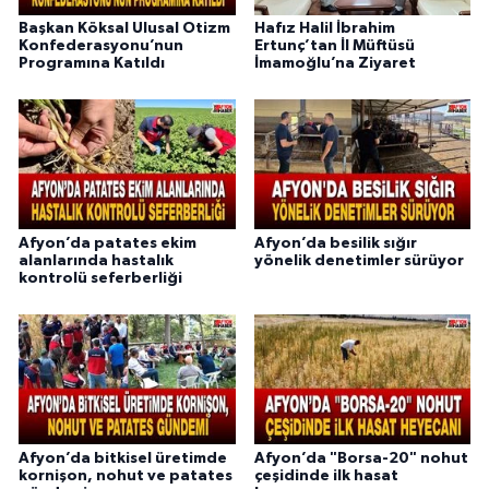
Başkan Köksal Ulusal Otizm
Hafız Halil İbrahim
Konfederasyonu’nun
Ertunç’tan İl Müftüsü
Programına Katıldı
İmamoğlu’na Ziyaret
Afyon’da patates ekim
Afyon’da besilik sığır
alanlarında hastalık
yönelik denetimler sürüyor
kontrolü seferberliği
Afyon’da bitkisel üretimde
Afyon’da "Borsa-20" nohut
kornişon, nohut ve patates
çeşidinde ilk hasat