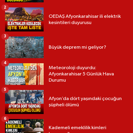
2
OEDAŞ Afyonkarahisar ili elektrik
kesintileri duyurusu
3
Büyük deprem mi geliyor?
4
Meteoroloji duyurdu:
Afyonkarahisar 5 Günlük Hava
Durumu
5
Afyon’da dört yaşındaki çocuğun
şüpheli ölümü
6
Kademeli emeklilik kimleri