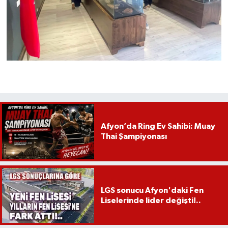
Afyon’da Ring Ev Sahibi: Muay
Thai Şampiyonası
LGS sonucu Afyon'daki Fen
Liselerinde lider değişti!..