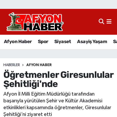
Afyon Haber
Siyaset
Afyon Haber
Spor
Siyaset
Asayiş Yaşam
S
Spor
Asayiş Yaşam
HABERLER
AFYON HABER
Öğretmenler Giresunlular
Sağlık
Şehitliği'nde
Eğitim
Afyon İl Milli Eğitim Müdürlüğü tarafından
Sivil Toplum
başarıyla yürütülen Şehir ve Kültür Akademisi
etkinlikleri kapsamında öğretmenler, Giresunlular
Ekonomi
Şehitliği’ni ziyaret etti