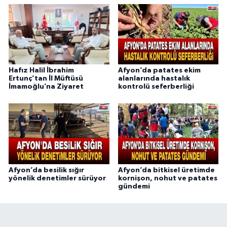
Hafız Halil İbrahim
Afyon’da patates ekim
Ertunç’tan İl Müftüsü
alanlarında hastalık
İmamoğlu’na Ziyaret
kontrolü seferberliği
Afyon’da besilik sığır
Afyon’da bitkisel üretimde
yönelik denetimler sürüyor
kornişon, nohut ve patates
gündemi