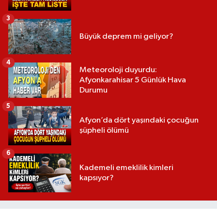
3
Büyük deprem mi geliyor?
4
Meteoroloji duyurdu:
Afyonkarahisar 5 Günlük Hava
Durumu
5
Afyon’da dört yaşındaki çocuğun
şüpheli ölümü
6
Kademeli emeklilik kimleri
kapsıyor?