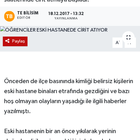
Magazin
TE BILISIM
18.12.2017 - 13:32
EDITÖR
YAYINLANMA
Etkinlikler
Paylaş
-
+
A
A
Önceden de ilçe basınında kimliği belirsiz kişilerin
eski hastane binaları etrafında gezdiğini ve bazı
hoş olmayan olayların yaşadığı ile ilgili haberler
yazılmıştı.
Eski hastanenin bir an önce yıkılarak yerinin