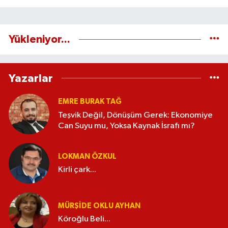
Yükleniyor...
Yazarlar
EMRE BURAK TAĞ
Teşvik Değil, Dönüşüm Gerek: Ekonomiye
Can Suyu mu, Yoksa Kaynak İsrafı mı?
LOKMAN ÖZKUL
Kirli çark...
MÜRŞIDE OKLU AYHAN
Köroğlu Beli...