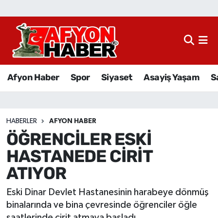
Afyon Haber
Siyaset
Afyon Haber
Spor
Siyaset
Asayiş Yaşam
S
Spor
Asayiş Yaşam
HABERLER
AFYON HABER
ÖĞRENCİLER ESKİ
Sağlık
HASTANEDE CİRİT
Eğitim
ATIYOR
Sivil Toplum
Eski Dinar Devlet Hastanesinin harabeye dönmüş
binalarında ve bina çevresinde öğrenciler öğle
Ekonomi
saatlerinde cirit atmaya başladı.