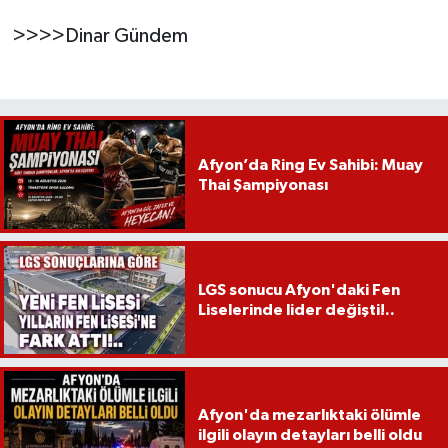
>>>>Dinar Gündem
Afyon’da Ring Ev Sahibi: Muay
Thai Şampiyonası
LGS sonucu Afyon'daki Fen
Liselerinde lider değişti!..
Afyon'da mezarlıktaki ölümle
ilgili olayın detayları belli oldu