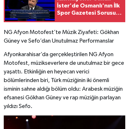
İster'de Osmanlı'nın İlk
Spor Gazetesi Sorusu
Gündem Oldu!
NG Afyon Motofest’te Müzik Ziyafeti: Gökhan
Güney ve Sefo’dan Unutulmaz Performanslar
Afyonkarahisar’da gerçekleştirilen NG Afyon
Motofest, müzikseverlere de unutulmaz bir gece
yaşattı. Etkinliğin en heyecan verici
bölümlerinden biri, Türk müziğinin iki önemli
isminin sahne aldığı bölüm oldu: Arabesk müziğin
efsanesi Gökhan Güney ve rap müziğin parlayan
yıldızı Sefo.