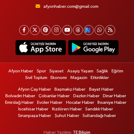
afyonhaber.com@gmail.com
Afyon Haber
Spor
Siyaset
Asayiş Yaşam
Sağlık
Eğitim
Sivil Toplum
Ekonomi
Magazin
Etkinlikler
Afyon Çay Haber
Başmakçı Haber
Bayat Haber
Bolvadin Haber
Çobanlar Haber
Dazkırı Haber
Dinar Haber
Emirdağ Haber
Evciler Haber
Hocalar Haber
İhsaniye Haber
İscehisar Haber
Kızılören Haber
Sandıklı Haber
Sinanpaşa Haber
Şuhut Haber
Sultandağı haber
Haber Yazılımı:
TE Bilişim