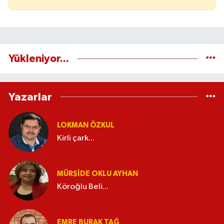
Yükleniyor...
Yazarlar
LOKMAN ÖZKUL
Kirli çark...
MÜRŞIDE OKLU AYHAN
Köroğlu Beli...
EMRE BURAK TAĞ