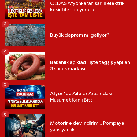
OEDAŞ Afyonkarahisar ili elektrik
kesintileri duyurusu
3
Büyük deprem mi geliyor?
4
Bakanlık açıkladı: İşte tağşiş yapılan
3 sucuk markası!..
5
Afyon'da Aileler Arasındaki
Husumet Kanlı Bitti
6
Motorine dev indirim!.. Pompaya
yansıyacak