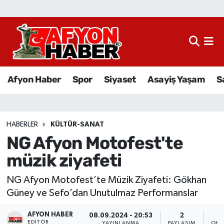
Afyon Haber
Siyaset
Afyon Haber
Spor
Siyaset
Asayiş Yaşam
S
Spor
Asayiş Yaşam
HABERLER
KÜLTÜR-SANAT
NG Afyon Motofest'te
Sağlık
müzik ziyafeti
Eğitim
NG Afyon Motofest’te Müzik Ziyafeti: Gökhan
Sivil Toplum
Güney ve Sefo’dan Unutulmaz Performanslar
AFYON HABER
Ekonomi
08.09.2024 - 20:53
2
EDITÖR
YAYINLANMA
PAYLAŞIM
OKU