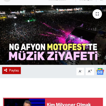
Magazin
Etkinlikler
Paylaş
-
+
A
A
Kim Milyoner Olmak