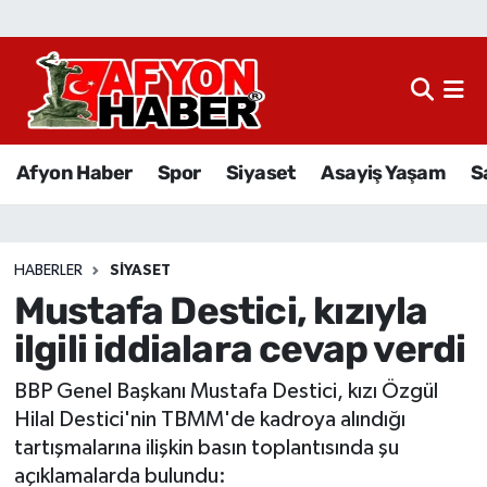
Afyon Haber
Siyaset
Afyon Haber
Spor
Siyaset
Asayiş Yaşam
S
Spor
Asayiş Yaşam
HABERLER
SIYASET
Mustafa Destici, kızıyla
Sağlık
ilgili iddialara cevap verdi
Eğitim
BBP Genel Başkanı Mustafa Destici, kızı Özgül
Sivil Toplum
Hilal Destici'nin TBMM'de kadroya alındığı
tartışmalarına ilişkin basın toplantısında şu
Ekonomi
açıklamalarda bulundu: