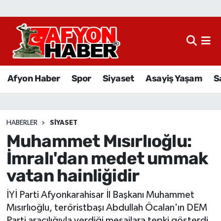
Afyon Haber
Siyaset
Afyon Haber
Spor
Siyaset
Asayiş Yaşam
S
Spor
Asayiş Yaşam
HABERLER
SIYASET
Muhammet Mısırlıoğlu:
Sağlık
İmralı'dan medet ummak
Eğitim
vatan hainliğidir
Sivil Toplum
İYİ Parti Afyonkarahisar İl Başkanı Muhammet
Mısırlıoğlu, teröristbaşı Abdullah Öcalan'ın DEM
Ekonomi
Parti aracılığıyla verdiği mesajlara tepki gösterdi.