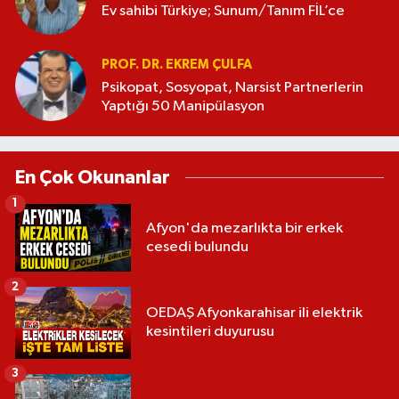
Ev sahibi Türkiye; Sunum/Tanım FİL’ce
PROF. DR. EKREM ÇULFA
Psikopat, Sosyopat, Narsist Partnerlerin
Yaptığı 50 Manipülasyon
En Çok Okunanlar
1
Afyon'da mezarlıkta bir erkek
cesedi bulundu
2
OEDAŞ Afyonkarahisar ili elektrik
kesintileri duyurusu
3