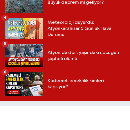
Büyük deprem mi geliyor?
4
Meteoroloji duyurdu:
Afyonkarahisar 5 Günlük Hava
Durumu
5
Afyon’da dört yaşındaki çocuğun
şüpheli ölümü
6
Kademeli emeklilik kimleri
kapsıyor?