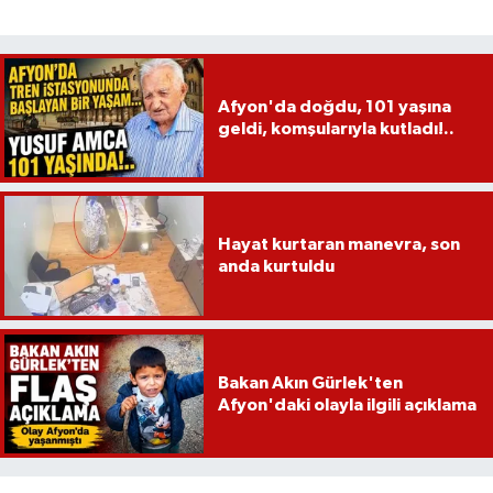
Afyon'da doğdu, 101 yaşına
geldi, komşularıyla kutladı!..
Hayat kurtaran manevra, son
anda kurtuldu
Bakan Akın Gürlek'ten
Afyon'daki olayla ilgili açıklama