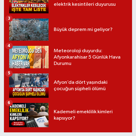
elektrik kesintileri duyurusu
3
Büyük deprem mi geliyor?
4
Meteoroloji duyurdu:
Afyonkarahisar 5 Günlük Hava
Durumu
5
Afyon’da dört yaşındaki
çocuğun şüpheli ölümü
6
Kademeli emeklilik kimleri
kapsıyor?