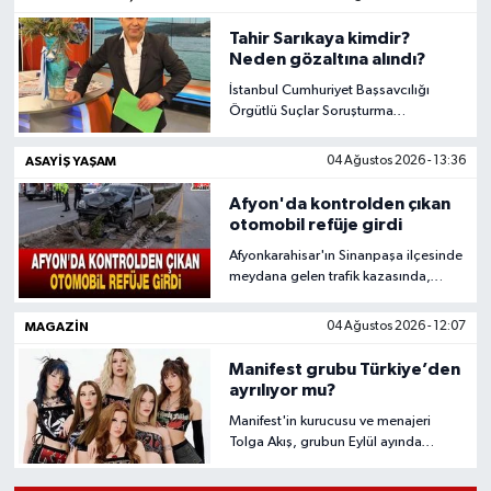
makamında kabul etti.
Tahir Sarıkaya kimdir?
Neden gözaltına alındı?
İstanbul Cumhuriyet Başsavcılığı
Örgütlü Suçlar Soruşturma
Bürosunca yürütülen "Cem Küçük
soruşturması" kapsamında gazeteci
ASAYIŞ YAŞAM
04 Ağustos 2026 - 13:36
ve haber spikeri Tahir Sarıkaya
gözaltına alındı.
Afyon'da kontrolden çıkan
otomobil refüje girdi
Afyonkarahisar'ın Sinanpaşa ilçesinde
meydana gelen trafik kazasında,
kontrolden çıkan otomobilin orta
refüje girmesi sonucu 3 kişi yaralandı.
MAGAZIN
04 Ağustos 2026 - 12:07
Manifest grubu Türkiye’den
ayrılıyor mu?
Manifest'in kurucusu ve menajeri
Tolga Akış, grubun Eylül ayında
İstanbul'daki ortak evini kapatarak
tamamen Londra'ya taşınacağını