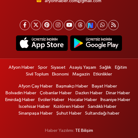
afyonhaber.com@gmail.com
Afyon Haber
Spor
Siyaset
Asayiş Yaşam
Sağlık
Eğitim
Sivil Toplum
Ekonomi
Magazin
Etkinlikler
Afyon Çay Haber
Başmakçı Haber
Bayat Haber
Bolvadin Haber
Çobanlar Haber
Dazkırı Haber
Dinar Haber
Emirdağ Haber
Evciler Haber
Hocalar Haber
İhsaniye Haber
İscehisar Haber
Kızılören Haber
Sandıklı Haber
Sinanpaşa Haber
Şuhut Haber
Sultandağı haber
Haber Yazılımı:
TE Bilişim