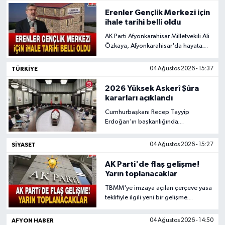
tarihinden itibaren yeni rütbesiyle
Erenler Gençlik Merkezi için
görev yapacak.
ihale tarihi belli oldu
AK Parti Afyonkarahisar Milletvekili Ali
Özkaya, Afyonkarahisar'da hayata
geçirilmesi planlanan Erenler Gençlik
Merkezi yatırımına ilişkin açıklamada
TÜRKIYE
04 Ağustos 2026 - 15:37
bulundu.
2026 Yüksek Askerî Şûra
kararları açıklandı
Cumhurbaşkanı Recep Tayyip
Erdoğan'ın başkanlığında
Cumhurbaşkanlığı Külliyesi'nde
gerçekleştirilen 2026 yılı Yüksek
SIYASET
04 Ağustos 2026 - 15:27
Askerî Şûra (YAŞ) toplantısı
tamamlandı. Toplantının ardından
AK Parti'de flaş gelişme!
alınan kararlar Cumhurbaşkanı
Yarın toplanacaklar
Erdoğan tarafından imzalandı.
TBMM'ye imzaya açılan çerçeve yasa
teklifiyle ilgili yeni bir gelişme
yaşandı. AK Parti çerçeve yasa için
toplanacak. Abdullah Güler, yarın
AFYON HABER
04 Ağustos 2026 - 14:50