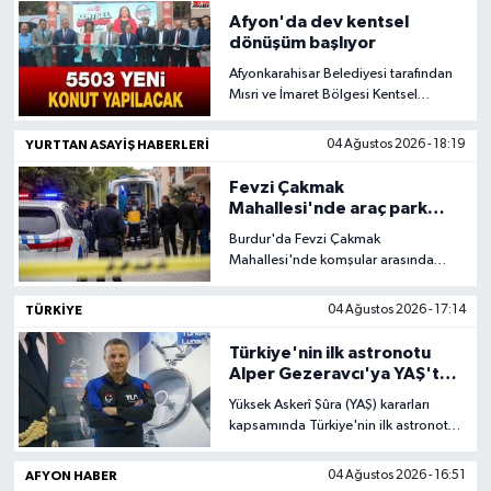
Afyon'da dev kentsel
Magazin
dönüşüm başlıyor
Afyonkarahisar Belediyesi tarafından
Etkinlikler
Mısri ve İmaret Bölgesi Kentsel
Dönüşüm Projesi kapsamında
oluşturulan Kentsel Dönüşüm Ofisi
YURTTAN ASAYIŞ HABERLERI
04 Ağustos 2026 - 18:19
düzenlenen törenle hizmete açıldı.
Fevzi Çakmak
Mahallesi'nde araç park
kavgası kanlı bitti
Burdur'da Fevzi Çakmak
Mahallesi'nde komşular arasında
araç parkı nedeniyle çıkan tartışma
bıçaklı kavgaya dönüştü. Olayda
TÜRKIYE
04 Ağustos 2026 - 17:14
baba ile oğlu yaralanırken, şüpheli
polis ekiplerince gözaltına alındı.
Türkiye'nin ilk astronotu
Olayla ilgili soruşturma başlatıldı.
Alper Gezeravcı'ya YAŞ'ta
terfi!
Yüksek Askerî Şûra (YAŞ) kararları
kapsamında Türkiye'nin ilk astronotu
Hava Pilot Albay Alper Gezeravcı,
tuğgeneral rütbesine terfi etti.
AFYON HABER
04 Ağustos 2026 - 16:51
Gezeravcı, 30 Ağustos 2026