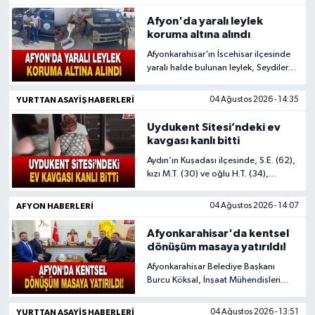
milletvekillerini bilgilendirecek.
Afyon'da yaralı leylek
koruma altına alındı
Afyonkarahisar'ın İscehisar ilçesinde
yaralı halde bulunan leylek, Seydiler
Belediyesi temizlik personelinin
dikkati sayesinde kurtarıldı. Doğa
YURTTAN ASAYIŞ HABERLERI
04 Ağustos 2026 - 14:35
Koruma ve Milli Parklar Müdürlüğü
ekiplerine teslim edilen leylek tedavi
Uydukent Sitesi’ndeki ev
altına alınırken, iyileşmesinin
kavgası kanlı bitti
ardından doğal yaşam alanına
Aydın’ın Kuşadası ilçesinde, S.E. (62),
bırakılacak.
kızı M.T. (30) ve oğlu H.T. (34),
Uydukent Sitesi’ndeki kendilerine ait
apartman dairesine izinsiz
AFYON HABERLERI
04 Ağustos 2026 - 14:07
yerleştiklerini öne sürdükleri İ.D. ve
oğlu R.D. tarafından darp edilip,
Afyonkarahisar'da kentsel
vücutlarının çeşitli yerlerinden
dönüşüm masaya yatırıldı!
bıçaklandı.
Afyonkarahisar Belediye Başkanı
Burcu Köksal, İnşaat Mühendisleri
Odası Afyonkarahisar İl Temsilcisi
Tuna Seçme ile beraberindeki heyeti
YURTTAN ASAYIŞ HABERLERI
04 Ağustos 2026 - 13:51