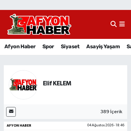
Afyon Haber
Siyaset
Afyon Haber
Spor
Siyaset
Asayiş Yaşam
S
Spor
Asayiş Yaşam
Sağlık
Elif KELEM
Eğitim
Sivil Toplum
389 İçerik
AFYON HABER
04 Ağustos 2026 - 18:46
Ekonomi