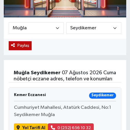
Magazin
Etkinlikler
Paylaş
Muğla
Seydikemer
07 Ağustos 2026 Cuma
nöbetçi eczane adres, telefon ve konumları
Kemer Eczanesi
Seydikemer
Cumhuriyet Mahallesi, Atatürk Caddesi, No:1
Seydikemer Muğla
Yol Tarifi Al
0 (252) 656 10 32