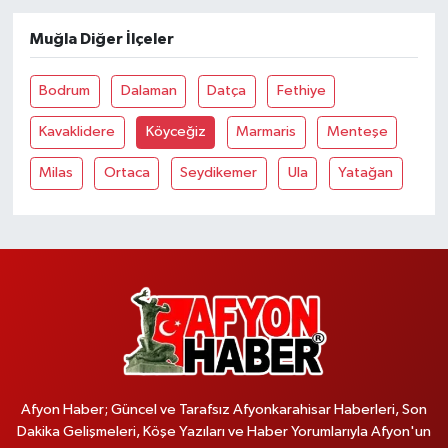
Muğla Diğer İlçeler
Bodrum
Dalaman
Datça
Fethiye
Kavaklidere
Köyceğiz
Marmaris
Menteşe
Milas
Ortaca
Seydikemer
Ula
Yatağan
Afyon Haber; Güncel ve Tarafsız Afyonkarahisar Haberleri, Son
Dakika Gelişmeleri, Köşe Yazıları ve Haber Yorumlarıyla Afyon'un