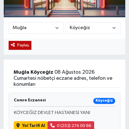
Magazin
Etkinlikler
Paylaş
Muğla
Köyceğiz
08 Ağustos 2026
Cumartesi nöbetçi eczane adres, telefon ve
konumları
Cemre Eczanesi
Köyceğiz
KÖYCEĞİZ DEVLET HASTANESİ YANI
Yol Tarifi Al
0 (252) 274 00 66