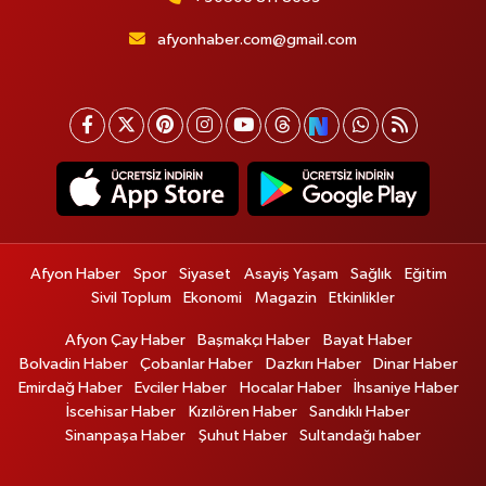
afyonhaber.com@gmail.com
Afyon Haber
Spor
Siyaset
Asayiş Yaşam
Sağlık
Eğitim
Sivil Toplum
Ekonomi
Magazin
Etkinlikler
Afyon Çay Haber
Başmakçı Haber
Bayat Haber
Bolvadin Haber
Çobanlar Haber
Dazkırı Haber
Dinar Haber
Emirdağ Haber
Evciler Haber
Hocalar Haber
İhsaniye Haber
İscehisar Haber
Kızılören Haber
Sandıklı Haber
Sinanpaşa Haber
Şuhut Haber
Sultandağı haber