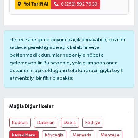
Yol Tarifi Al
0 (252) 592 76 30
Her eczane gece boyunca açık olmayabilir, bazıları
sadece gerektiğinde açık kalabilir veya
beklenmedik durumlar nedeniyle nöbete
gelemeyebilir. Bu nedenle, yola çıkmadan önce
eczanenin açık olduğunu telefon aracılığıyla teyit
etmeniz iyi bir fikir olacaktır.
Muğla Diğer İlçeler
Bodrum
Dalaman
Datça
Fethiye
Kavaklidere
Köyceğiz
Marmaris
Menteşe