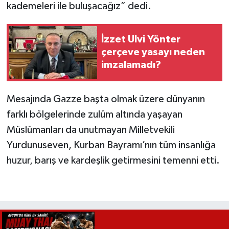
kademeleri ile buluşacağız” dedi.
İzzet Ulvi Yönter
çerçeve yasayı neden
imzalamadı?
Mesajında Gazze başta olmak üzere dünyanın
farklı bölgelerinde zulüm altında yaşayan
Müslümanları da unutmayan Milletvekili
Yurdunuseven, Kurban Bayramı’nın tüm insanlığa
huzur, barış ve kardeşlik getirmesini temenni etti.