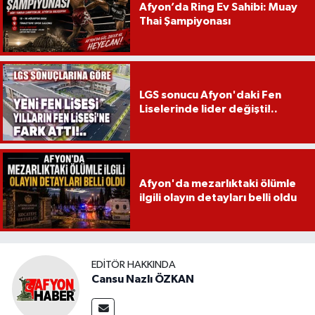
Afyon’da Ring Ev Sahibi: Muay
Thai Şampiyonası
LGS sonucu Afyon'daki Fen
Liselerinde lider değişti!..
Afyon'da mezarlıktaki ölümle
ilgili olayın detayları belli oldu
EDITÖR HAKKINDA
Cansu Nazlı ÖZKAN