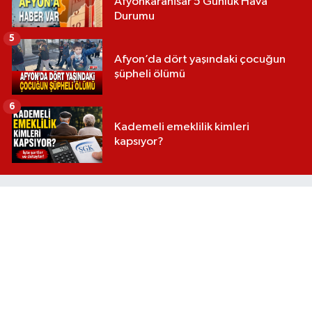
Afyonkarahisar 5 Günlük Hava
Durumu
5
Afyon’da dört yaşındaki çocuğun
şüpheli ölümü
6
Kademeli emeklilik kimleri
kapsıyor?