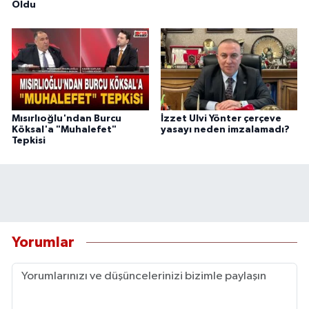
Oldu
Mısırlıoğlu'ndan Burcu
İzzet Ulvi Yönter çerçeve
Köksal'a "Muhalefet"
yasayı neden imzalamadı?
Tepkisi
Yorumlar