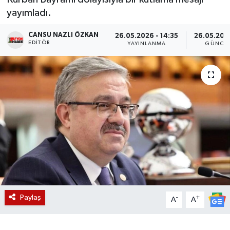
yayımladı.
Magazin
CANSU NAZLI ÖZKAN
26.05.2026 - 14:35
26.05.2026
EDITÖR
Etkinlikler
YAYINLANMA
GÜNCEL
Paylaş
-
+
A
A