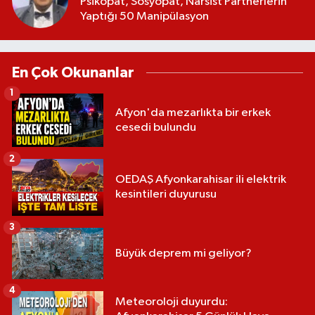
Psikopat, Sosyopat, Narsist Partnerlerin
Yaptığı 50 Manipülasyon
En Çok Okunanlar
1
Afyon'da mezarlıkta bir erkek
cesedi bulundu
2
OEDAŞ Afyonkarahisar ili elektrik
kesintileri duyurusu
3
Büyük deprem mi geliyor?
4
Meteoroloji duyurdu: