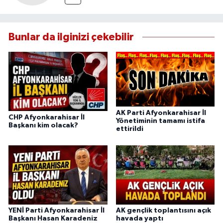
Bunlar da ilginizi çekebilir
AK Parti Afyonkarahisar İl
CHP Afyonkarahisar İl
Yönetiminin tamamı istifa
Başkanı kim olacak?
ettirildi
YENİ Parti Afyonkarahisar İl
AK gençlik toplantısını açık
Başkanı Hasan Karadeniz
havada yaptı