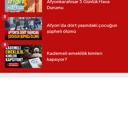
Afyonkarahisar 5 Günlük Hava
Durumu
5
Afyon’da dört yaşındaki çocuğun
şüpheli ölümü
6
Kademeli emeklilik kimleri
kapsıyor?