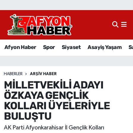
Afyon Haber
Siyaset
Afyon Haber
Spor
Siyaset
Asayiş Yaşam
S
Spor
Asayiş Yaşam
HABERLER
ARŞIV HABER
MİLLETVEKİLİ ADAYI
Sağlık
ÖZKAYA GENÇLİK
Eğitim
KOLLARI ÜYELERİYLE
BULUŞTU
Sivil Toplum
AK Parti Afyonkarahisar İl Gençlik Kolları
Ekonomi