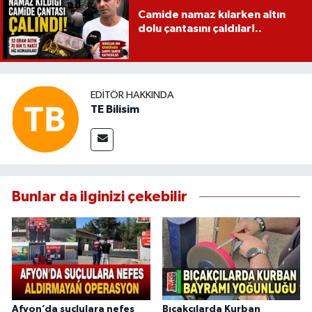
Camide namaz kılarken altın
dolu çantasını çaldılar!..
EDITÖR HAKKINDA
TE Bilisim
Bunlar da ilginizi çekebilir
Afyon’da suçlulara nefes
Bıçakçılarda Kurban