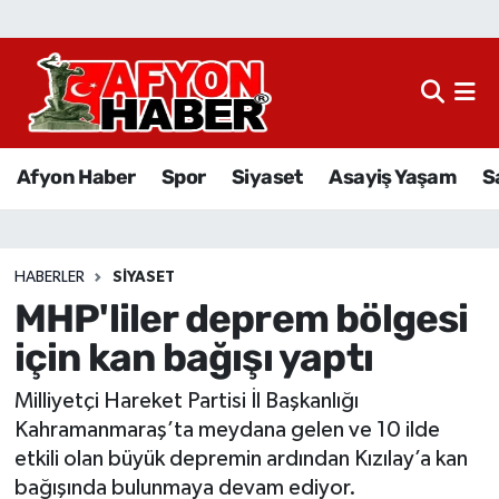
Afyon Haber
Siyaset
Afyon Haber
Spor
Siyaset
Asayiş Yaşam
S
Spor
Asayiş Yaşam
HABERLER
SIYASET
MHP'liler deprem bölgesi
Sağlık
için kan bağışı yaptı
Eğitim
Milliyetçi Hareket Partisi İl Başkanlığı
Sivil Toplum
Kahramanmaraş’ta meydana gelen ve 10 ilde
etkili olan büyük depremin ardından Kızılay’a kan
Ekonomi
bağışında bulunmaya devam ediyor.