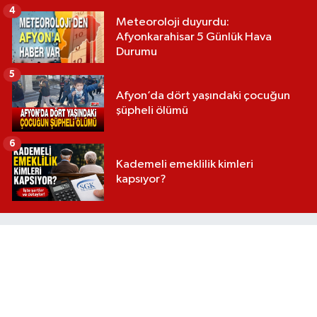
4
Meteoroloji duyurdu:
Afyonkarahisar 5 Günlük Hava
Durumu
5
Afyon’da dört yaşındaki çocuğun
şüpheli ölümü
6
Kademeli emeklilik kimleri
kapsıyor?