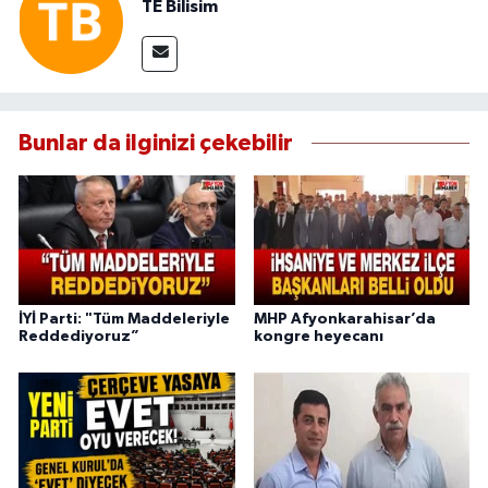
TE Bilisim
Bunlar da ilginizi çekebilir
İYİ Parti: "Tüm Maddeleriyle
MHP Afyonkarahisar’da
Reddediyoruz”
kongre heyecanı