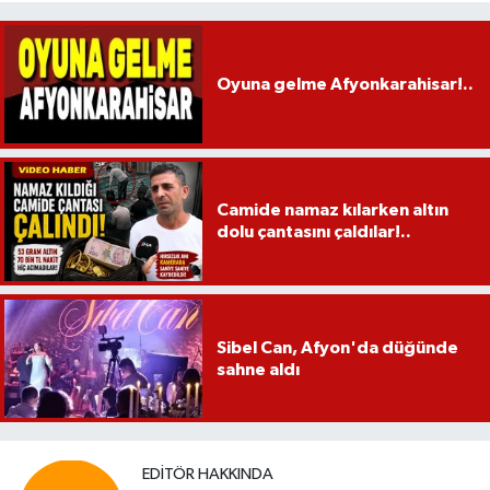
Oyuna gelme Afyonkarahisar!..
Camide namaz kılarken altın
dolu çantasını çaldılar!..
Sibel Can, Afyon'da düğünde
sahne aldı
EDITÖR HAKKINDA