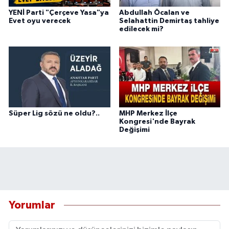
YENİ Parti "Çerçeve Yasa"ya
Abdullah Öcalan ve
Evet oyu verecek
Selahattin Demirtaş tahliye
edilecek mi?
Süper Lig sözü ne oldu?..
MHP Merkez İlçe
Kongresi'nde Bayrak
Değişimi
Yorumlar