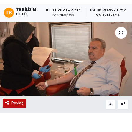
TE BILISIM
Magazin
01.03.2023 - 21:35
09.06.2026 - 11:57
EDITÖR
YAYINLANMA
GÜNCELLEME
Etkinlikler
Paylaş
-
+
A
A