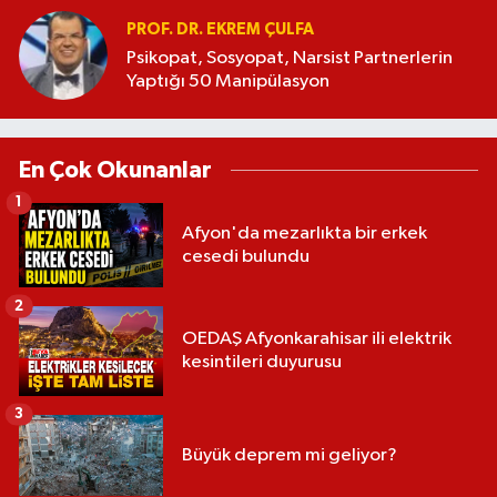
PROF. DR. EKREM ÇULFA
Psikopat, Sosyopat, Narsist Partnerlerin
Yaptığı 50 Manipülasyon
En Çok Okunanlar
1
Afyon'da mezarlıkta bir erkek
cesedi bulundu
2
OEDAŞ Afyonkarahisar ili elektrik
kesintileri duyurusu
3
Büyük deprem mi geliyor?