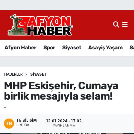
Afyon Haber
Siyaset
Afyon Haber
Spor
Siyaset
Asayiş Yaşam
S
Spor
Asayiş Yaşam
HABERLER
SIYASET
MHP Eskişehir, Cumaya
Sağlık
birlik mesajıyla selam!
Eğitim
-
Sivil Toplum
TE BILISIM
12.01.2024 - 17:02
EDITÖR
YAYINLANMA
Ekonomi