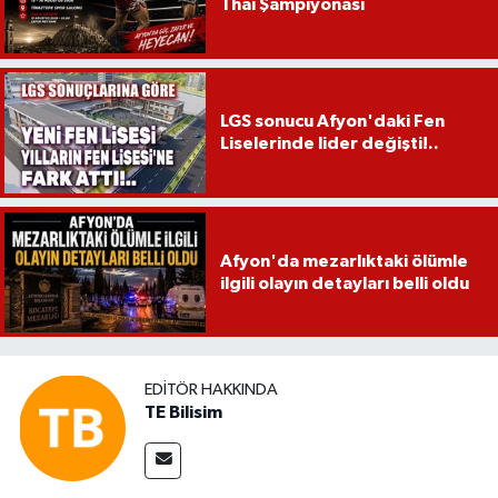
Thai Şampiyonası
LGS sonucu Afyon'daki Fen
Liselerinde lider değişti!..
Afyon'da mezarlıktaki ölümle
ilgili olayın detayları belli oldu
EDITÖR HAKKINDA
TE Bilisim