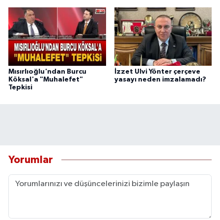
Mısırlıoğlu'ndan Burcu
İzzet Ulvi Yönter çerçeve
Köksal'a "Muhalefet"
yasayı neden imzalamadı?
Tepkisi
Yorumlar