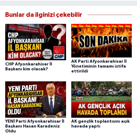
Bunlar da ilginizi çekebilir
AK Parti Afyonkarahisar İl
CHP Afyonkarahisar İl
Yönetiminin tamamı istifa
Başkanı kim olacak?
ettirildi
YENİ Parti Afyonkarahisar İl
AK gençlik toplantısını açık
Başkanı Hasan Karadeniz
havada yaptı
Oldu