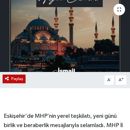
Magazin
Etkinlikler
Paylaş
-
+
A
A
Eskişehir'de MHP'nin yerel teşkilatı, yeni günü
birlik ve beraberlik mesajlarıyla selamladı. MHP İl