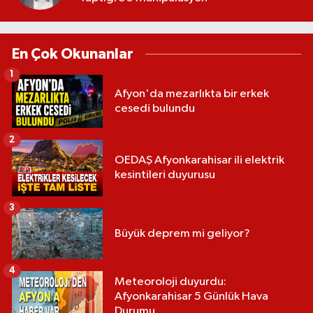
En Çok Okunanlar
1
Afyon'da mezarlıkta bir erkek
cesedi bulundu
2
OEDAŞ Afyonkarahisar ili elektrik
kesintileri duyurusu
3
Büyük deprem mi geliyor?
4
Meteoroloji duyurdu:
Afyonkarahisar 5 Günlük Hava
Durumu