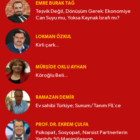
EMRE BURAK TAĞ
Teşvik Değil, Dönüşüm Gerek: Ekonomiye
Can Suyu mu, Yoksa Kaynak İsrafı mı?
LOKMAN ÖZKUL
Kirli çark...
MÜRŞIDE OKLU AYHAN
Köroğlu Beli...
RAMAZAN DEMİR
Ev sahibi Türkiye; Sunum/Tanım FİL’ce
PROF. DR. EKREM ÇULFA
Psikopat, Sosyopat, Narsist Partnerlerin
Yaptığı 50 Manipülasyon