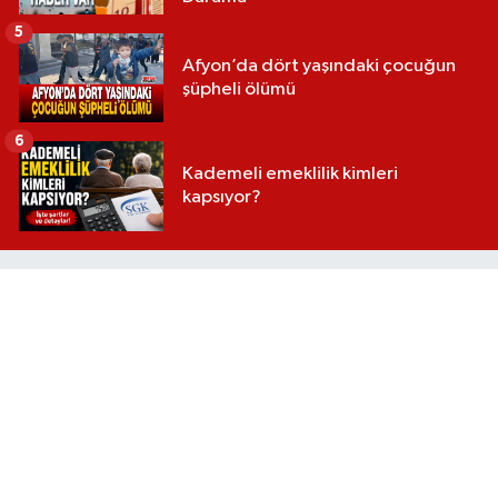
5
Afyon’da dört yaşındaki çocuğun
şüpheli ölümü
6
Kademeli emeklilik kimleri
kapsıyor?