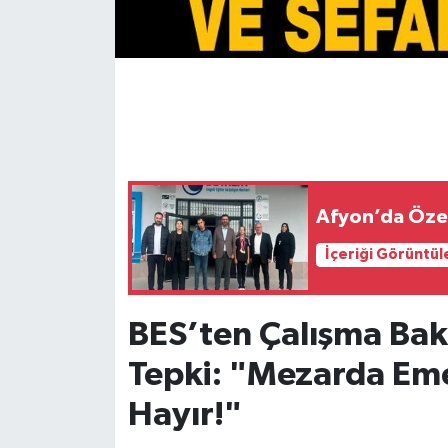
Afyon’da Özel
İçeriği Görüntül
BES’ten Çalışma Bak
Tepki: "Mezarda Eme
Hayır!"