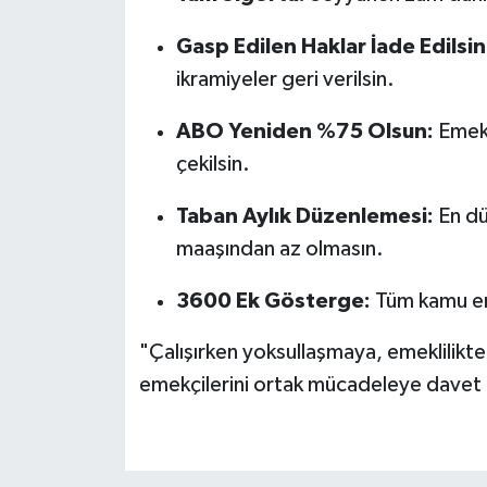
Gasp Edilen Haklar İade Edilsin
ikramiyeler geri verilsin.
ABO Yeniden %75 Olsun:
Emekl
çekilsin.
Taban Aylık Düzenlemesi:
En dü
maaşından az olmasın.
3600 Ek Gösterge:
Tüm kamu eme
"Çalışırken yoksullaşmaya, emeklilikt
emekçilerini ortak mücadeleye davet 