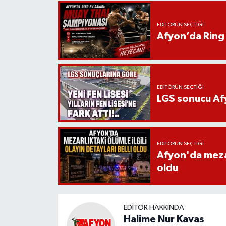
EDITÖRÜN SEÇTIĞI
Afyon’da Ring 
EDITÖRÜN SEÇTIĞI
LGS sonucu Afy
EDITÖRÜN SEÇTIĞI
Afyon'da mezarl
oldu
EDITÖR HAKKINDA
Halime Nur Kavas