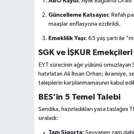
ABO Kaybı:
Aylık Bağlama Oranı
Güncelleme Katsayısı:
Refah pa
maaşlar enflasyona ezdirildi.
Emeklilik Yaşı:
65 yaş şartı ile "m
SGK ve İŞKUR Emekçileri 
EYT sürecinin ağır yükünü omuzlayan SG
hatırlatan Ali İhsan Orhan; ikramiye, 
taleplerin karşılanmamasının kabul edi
BES’in 5 Temel Talebi
Sendika, hazırladıkları yasa taslağını 
sıraladı:
Tam Sigorta:
Seyyanen zam dahil 