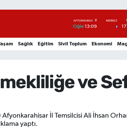
17
Öğle
13:09
Yaşam
Sağlık
Eğitim
Sivil Toplum
Ekonomi
Mag
mekliliğe ve Se
 Afyonkarahisar İl Temsilcisi Ali İhsan Orh
çıklama yaptı.