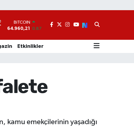
BITCOIN
64.960,21
0.87
DOLAR
°
47,7436
0.18
EURO
55,2510
0.32
azin
Etkinlikler
STERLİN
64,4811
0.38
GRAM ALTIN
6660.55
0.03
BİST100
falete
13.779
-14
an, kamu emekçilerinin yaşadığı