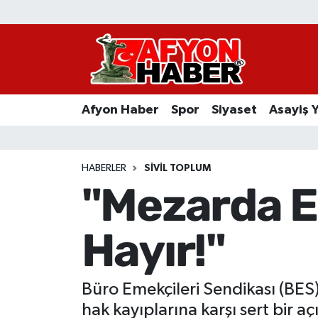
Afyon Haber
Siyaset
Afyon Haber
Spor
Siyaset
Asayiş 
Spor
Asayiş Yaşam
HABERLER
SIVIL TOPLUM
"Mezarda E
Sağlık
Hayır!"
Eğitim
Sivil Toplum
Büro Emekçileri Sendikası (BES)
Ekonomi
hak kayıplarına karşı sert bir a