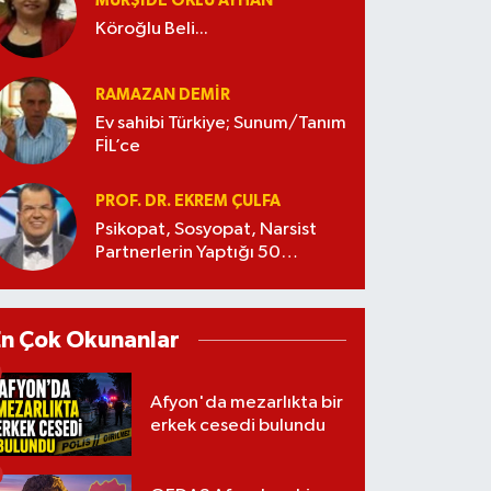
MÜRŞIDE OKLU AYHAN
Köroğlu Beli...
RAMAZAN DEMİR
Ev sahibi Türkiye; Sunum/Tanım
FİL’ce
PROF. DR. EKREM ÇULFA
Psikopat, Sosyopat, Narsist
Partnerlerin Yaptığı 50
Manipülasyon
En Çok Okunanlar
Afyon'da mezarlıkta bir
erkek cesedi bulundu