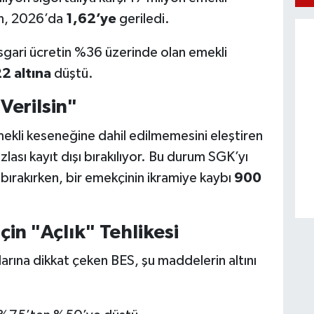
an, 2026’da
1,62’ye
geriledi.
gari ücretin %36 üzerinde olan emekli
2 altına
düştü.
Verilsin"
kli keseneğine dahil edilmemesini eleştiren
ası kayıt dışı bırakılıyor. Bu durum SGK’yı
ırakırken, bir emekçinin ikramiye kaybı
900
in "Açlık" Tehlikesi
larına dikkat çeken BES, şu maddelerin altını