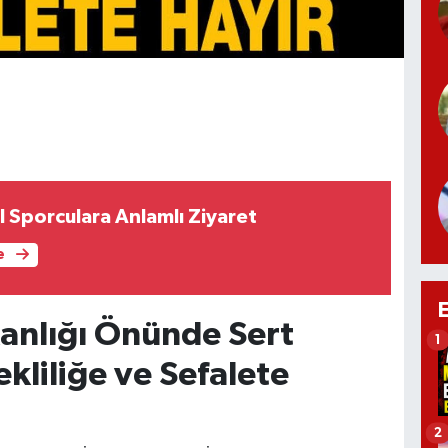
 Sporculara Anlamlı Ziyaret
e
anlığı Önünde Sert
1
kliliğe ve Sefalete
2