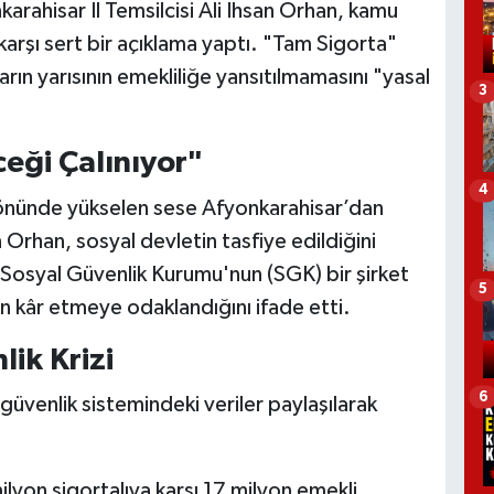
arahisar İl Temsilcisi Ali İhsan Orhan, kamu
karşı sert bir açıklama yaptı. "Tam Sigorta"
ın yarısının emekliliğe yansıtılmamasını "yasal
3
eği Çalınıyor"
4
 önünde yükselen sese Afyonkarahisar’dan
n Orhan, sosyal devletin tasfiye edildiğini
Sosyal Güvenlik Kurumu'nun (SGK) bir şirket
5
an kâr etmeye odaklandığını ifade etti.
ik Krizi
6
 güvenlik sistemindeki veriler paylaşılarak
lyon sigortalıya karşı 17 milyon emekli