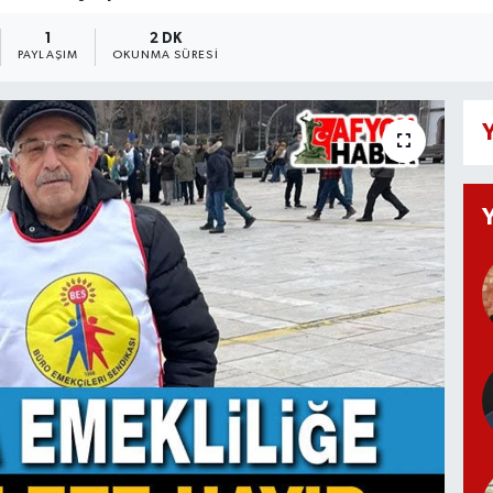
1
2 DK
PAYLAŞIM
OKUNMA SÜRESI
Y