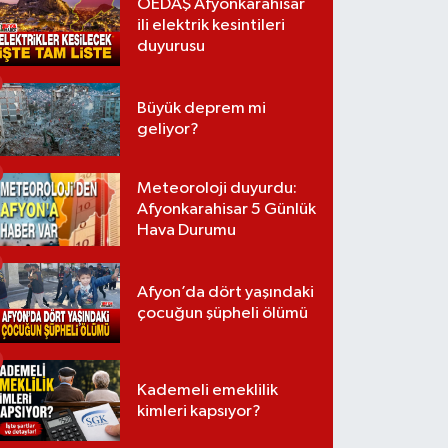
OEDAŞ Afyonkarahisar
ili elektrik kesintileri
duyurusu
Büyük deprem mi
geliyor?
Meteoroloji duyurdu:
Afyonkarahisar 5 Günlük
Hava Durumu
Afyon’da dört yaşındaki
çocuğun şüpheli ölümü
Kademeli emeklilik
kimleri kapsıyor?