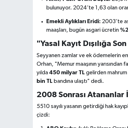
bulunuyor. 2024’te 1,63 olan or
Emekli Aylıkları Eridi:
2003’te as
maaşları, bugün asgari ücretin
%2
"Yasal Kayıt Dışılığa Son 
Seyyanen zamlar ve ek ödemelerin eme
Orhan, "Memur maaşının yarısından fazl
yılda
450 milyar TL
gelirden mahrum b
bin TL
bandına ulaştı" dedi.
2008 Sonrası Atananlar İç
5510 sayılı yasanın getirdiği hak kayıp
çizdi: