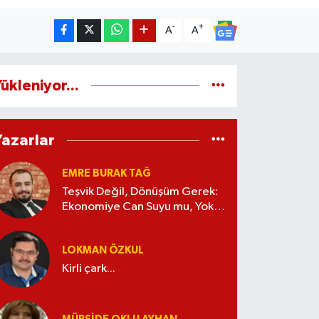
-
+
A
A
ükleniyor...
Yazarlar
EMRE BURAK TAĞ
Teşvik Değil, Dönüşüm Gerek:
Ekonomiye Can Suyu mu, Yoksa
Kaynak İsrafı mı?
LOKMAN ÖZKUL
Kirli çark...