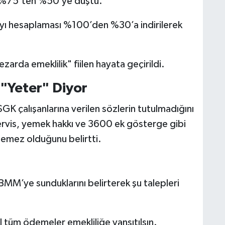
 %75’ten %50’ye düştü.
yı hesaplaması %100’den %30’a indirilerek
ezarda emeklilik" fiilen hayata geçirildi.
"Yeter" Diyor
K çalışanlarına verilen sözlerin tutulmadığını
servis, yemek hakkı ve 3600 ek gösterge gibi
lemez olduğunu belirtti.
TBMM’ye sunduklarını belirterek şu talepleri
tüm ödemeler emekliliğe yansıtılsın.