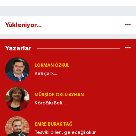
Yükleniyor...
Yazarlar
LOKMAN ÖZKUL
Kirli çark...
MÜRŞIDE OKLU AYHAN
Köroğlu Beli...
EMRE BURAK TAĞ
Teşviki bilen, geleceği okur