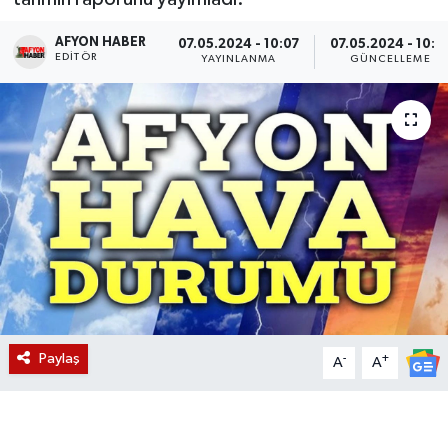
Magazin
AFYON HABER
07.05.2024 - 10:07
07.05.2024 - 10:1
EDITÖR
YAYINLANMA
GÜNCELLEME
Etkinlikler
Paylaş
-
+
A
A