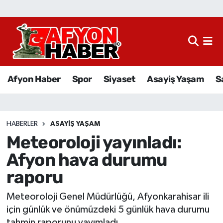
Afyon Haber
Siyaset
Afyon Haber
Spor
Siyaset
Asayiş Yaşam
S
Spor
Asayiş Yaşam
HABERLER
ASAYIŞ YAŞAM
Meteoroloji yayınladı:
Sağlık
Afyon hava durumu
Eğitim
raporu
Sivil Toplum
Meteoroloji Genel Müdürlüğü, Afyonkarahisar ili
için günlük ve önümüzdeki 5 günlük hava durumu
Ekonomi
tahmin raporunu yayımladı.