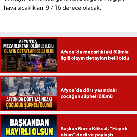
hava sıcaklıkları 9 / 16 derece olacak.
Afyon'da mezarlıktaki ölümle
ilgili olayın detayları belli oldu
Afyon’da dört yaşındaki
çocuğun şüpheli ölümü
Başkan Burcu Köksal, "Hayırlı
olsun" dedi ve paylaştı