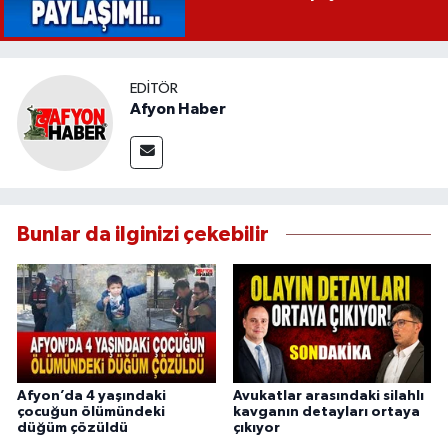
EDITÖR
Afyon Haber
Bunlar da ilginizi çekebilir
Afyon’da 4 yaşındaki
Avukatlar arasındaki silahlı
çocuğun ölümündeki
kavganın detayları ortaya
düğüm çözüldü
çıkıyor