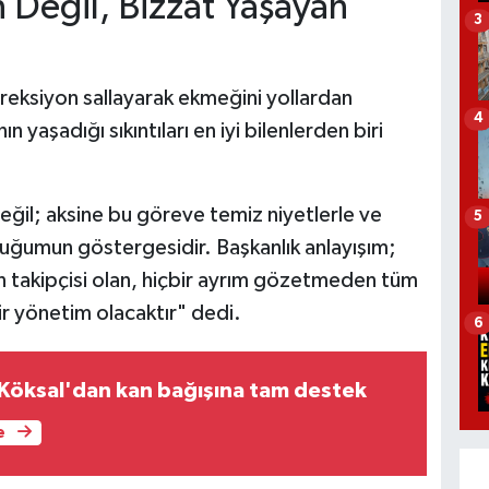
n Değil, Bizzat Yaşayan
3
direksiyon sallayarak ekmeğini yollardan
4
n yaşadığı sıkıntıları en iyi bilenlerden biri
 değil; aksine bu göreve temiz niyetlerle ve
5
olduğumun göstergesidir. Başkanlık anlayışım;
in takipçisi olan, hiçbir ayrım gözetmeden tüm
r yönetim olacaktır" dedi.
6
Köksal'dan kan bağışına tam destek
e