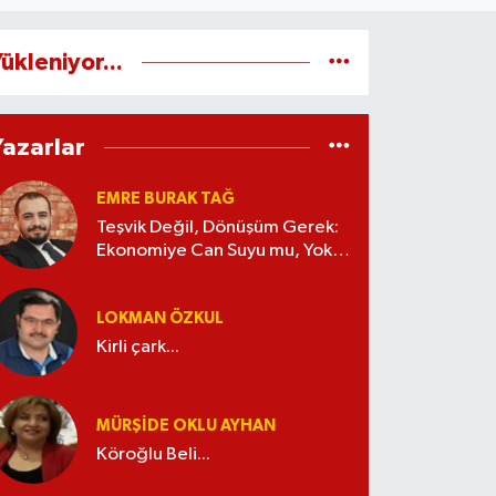
ükleniyor...
Yazarlar
EMRE BURAK TAĞ
Teşvik Değil, Dönüşüm Gerek:
Ekonomiye Can Suyu mu, Yoksa
Kaynak İsrafı mı?
LOKMAN ÖZKUL
Kirli çark...
MÜRŞIDE OKLU AYHAN
Köroğlu Beli...