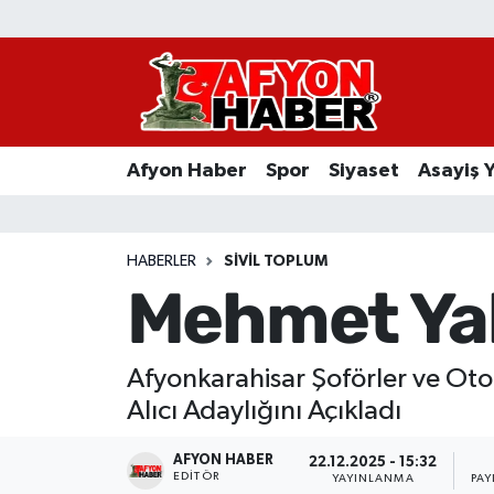
Afyon Haber
Siyaset
Afyon Haber
Spor
Siyaset
Asayiş 
Spor
Asayiş Yaşam
HABERLER
SIVIL TOPLUM
Mehmet Yalç
Sağlık
Eğitim
Afyonkarahisar Şoförler ve Otom
Alıcı Adaylığını Açıkladı
Sivil Toplum
AFYON HABER
22.12.2025 - 15:32
Ekonomi
EDITÖR
YAYINLANMA
PAY