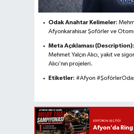
Odak Anahtar Kelimeler:
Mehmet
Afyonkarahisar Şoförler ve Otomob
Meta Açıklaması (Description)
Mehmet Yalçın Alıcı, yakıt ve sigort
Alıcı'nın projeleri.
Etiketler:
#Afyon #ŞoförlerOdas
EDITÖRÜN SEÇTIĞI
Afyon’da Ring 