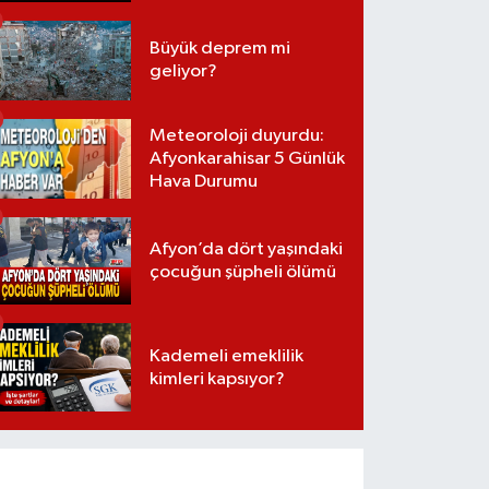
Büyük deprem mi
geliyor?
Meteoroloji duyurdu:
Afyonkarahisar 5 Günlük
Hava Durumu
Afyon’da dört yaşındaki
çocuğun şüpheli ölümü
Kademeli emeklilik
kimleri kapsıyor?