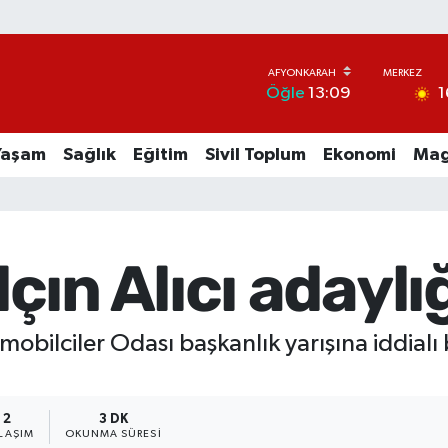
1
Öğle
13:09
Yaşam
Sağlık
Eğitim
Sivil Toplum
Ekonomi
Mag
ın Alıcı adaylığ
obilciler Odası başkanlık yarışına iddialı 
2
3 DK
LAŞIM
OKUNMA SÜRESI