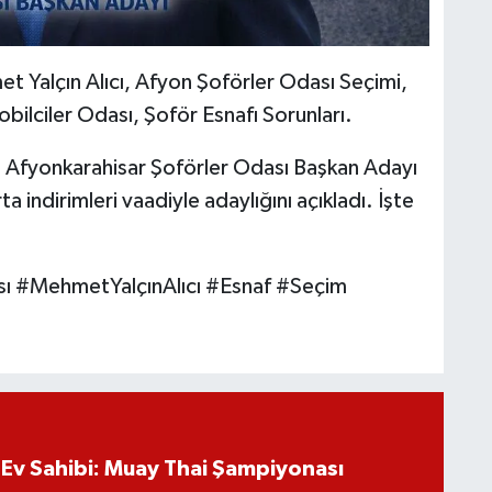
 Yalçın Alıcı, Afyon Şoförler Odası Seçimi,
ilciler Odası, Şoför Esnafı Sorunları.
:
Afyonkarahisar Şoförler Odası Başkan Adayı
a indirimleri vaadiyle adaylığını açıkladı. İşte
ı #MehmetYalçınAlıcı #Esnaf #Seçim
Ev Sahibi: Muay Thai Şampiyonası