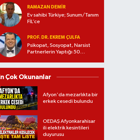
RAMAZAN DEMİR
Ev sahibi Türkiye; Sunum/Tanım
FİL’ce
PROF. DR. EKREM ÇULFA
Psikopat, Sosyopat, Narsist
Partnerlerin Yaptığı 50
Manipülasyon
En Çok Okunanlar
Afyon'da mezarlıkta bir
erkek cesedi bulundu
OEDAŞ Afyonkarahisar
ili elektrik kesintileri
duyurusu