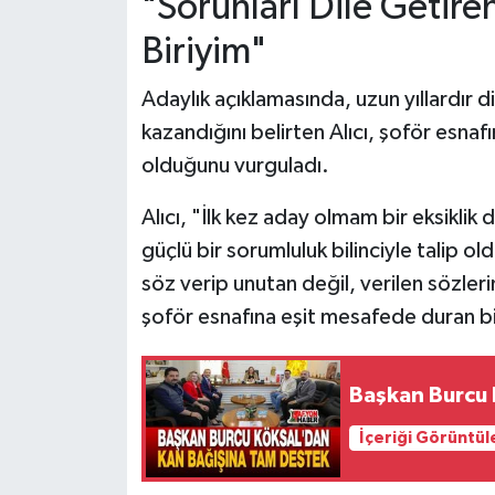
"Sorunları Dile Getire
Biriyim"
Adaylık açıklamasında, uzun yıllardır 
kazandığını belirten Alıcı, şoför esnafını
olduğunu vurguladı.
Alıcı, "İlk kez aday olmam bir eksiklik
güçlü bir sorumluluk bilinciyle talip 
söz verip unutan değil, verilen sözler
şoför esnafına eşit mesafede duran bi
Başkan Burcu 
İçeriği Görüntül