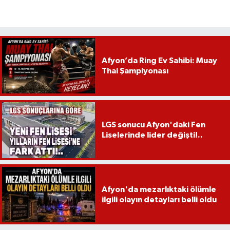
Afyon’da Ring Ev Sahibi: Muay
Thai Şampiyonası
LGS sonucu Afyon'daki Fen
Liselerinde lider değişti!..
Afyon'da mezarlıktaki ölümle
ilgili olayın detayları belli oldu