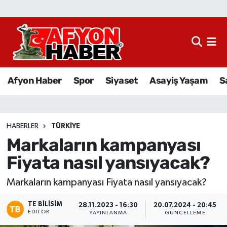
Afyon Haber
Siyaset
Afyon Haber
Spor
Siyaset
Asayiş Yaşam
S
Spor
Asayiş Yaşam
HABERLER
TÜRKIYE
Markaların kampanyası
Sağlık
Fiyata nasıl yansıyacak?
Eğitim
Markaların kampanyası Fiyata nasıl yansıyacak?
Sivil Toplum
TE BILISIM
28.11.2023 - 16:30
20.07.2024 - 20:45
EDITÖR
YAYINLANMA
GÜNCELLEME
Ekonomi