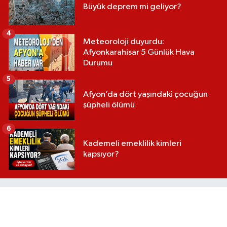
Büyük deprem mi geliyor?
4
Meteoroloji duyurdu:
Afyonkarahisar 5 Günlük Hava
Durumu
5
Afyon’da dört yaşındaki çocuğun
şüpheli ölümü
6
Kademeli emeklilik kimleri
kapsıyor?