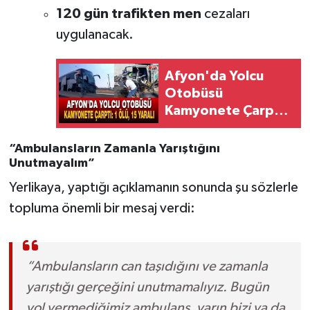
120 gün trafikten men
cezaları
uygulanacak.
Afyon'da Yolcu
Otobüsü
Kamyonete Çarptı:
1 Ölü, 15 Yaralı
“Ambulansların Zamanla Yarıştığını
Unutmayalım”
Yerlikaya, yaptığı açıklamanın sonunda şu sözlerle
topluma önemli bir mesaj verdi:
“Ambulansların can taşıdığını ve zamanla
yarıştığı gerçeğini unutmamalıyız. Bugün
yol vermediğimiz ambulans, yarın bizi ya da