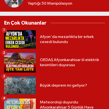
Yaptığı 50 Manipülasyon
En Çok Okunanlar
1
Afyon'da mezarlıkta bir erkek
cesedi bulundu
2
OEDAŞ Afyonkarahisar ili elektrik
kesintileri duyurusu
3
Büyük deprem mi geliyor?
4
Meteoroloji duyurdu:
Afyonkarahisar 5 Günlük Hava