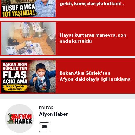
geldi, komşularıyla kutladı!..
Hayat kurtaran manevra, son
anda kurtuldu
Bakan Akın Gürlek'ten
Afyon'daki olayla ilgili açıklama
EDITÖR
Afyon Haber