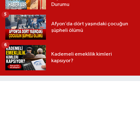
Durumu
5
Afyon’da dört yaşındaki çocuğun
şüpheli ölümü
6
Kademeli emeklilik kimleri
kapsıyor?