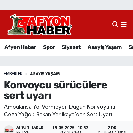
Afyon Haber
Siyaset
Afyon Haber
Spor
Siyaset
Asayiş Yaşam
S
Spor
Asayiş Yaşam
HABERLER
ASAYIŞ YAŞAM
Konvoycu sürücülere
Sağlık
sert uyarı
Eğitim
Ambulansa Yol Vermeyen Düğün Konvoyuna
Sivil Toplum
Ceza Yağdı: Bakan Yerlikaya’dan Sert Uyarı
AFYON HABER
Ekonomi
19.05.2025 - 10:53
2 DK
EDITÖR
YAYINLANMA
OKUNMA SÜRESI