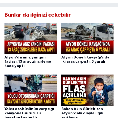
Bunlar da ilginizi çekebilir
Afyon’da anız yangını
Afyon Döneli Kavşağı’nda
faciası: 13 araç zincirleme
iki araç çarpıştı: 5 yaralı
kaza yaptı
Yolcu otobüsünün çarptığı
Bakan Akın Gürlek'ten
kamyonet sürücüsü
Afyon'daki olayla ilgili
hayatını kaybetti
açıklama