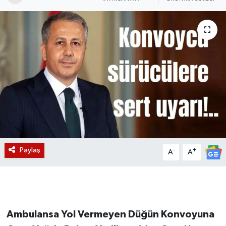
Magazin
Etkinlikler
Paylaş
-
+
A
A
Ambulansa Yol Vermeyen Düğün Konvoyuna