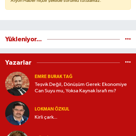
Afyon Haber hiçbir şekilde sorumlu tutulamaz.
Yükleniyor...
Yazarlar
EMRE BURAK TAĞ
Teşvik Değil, Dönüşüm Gerek: Ekonomiye
Can Suyu mu, Yoksa Kaynak İsrafı mı?
LOKMAN ÖZKUL
Kirli çark...