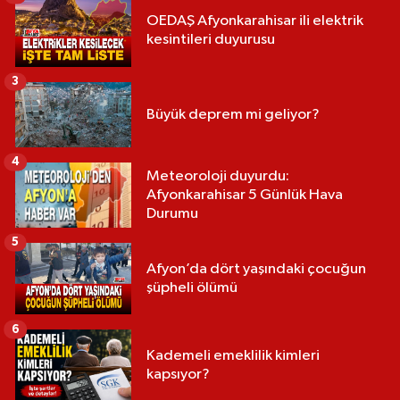
OEDAŞ Afyonkarahisar ili elektrik
kesintileri duyurusu
3
Büyük deprem mi geliyor?
4
Meteoroloji duyurdu:
Afyonkarahisar 5 Günlük Hava
Durumu
5
Afyon’da dört yaşındaki çocuğun
şüpheli ölümü
6
Kademeli emeklilik kimleri
kapsıyor?