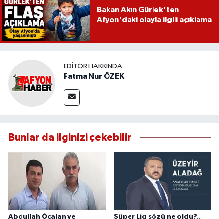
Bakan Akın Gürlek'ten
Afyon'daki olayla ilgili açıklama
EDITÖR HAKKINDA
Fatma Nur ÖZEK
Bunlar da ilginizi çekebilir
Abdullah Öcalan ve
Süper Lig sözü ne oldu?..