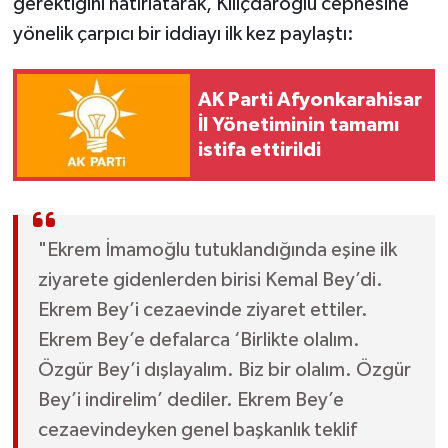
gerektiğini hatırlatarak, Kılıçdaroğlu cephesine
yönelik çarpıcı bir iddiayı ilk kez paylaştı:
AK Parti Afyonkarahisar
İl Yönetiminin tamamı
istifa ettirildi
"Ekrem İmamoğlu tutuklandığında eşine ilk
ziyarete gidenlerden birisi Kemal Bey’di.
Ekrem Bey’i cezaevinde ziyaret ettiler.
Ekrem Bey’e defalarca ‘Birlikte olalım.
Özgür Bey’i dışlayalım. Biz bir olalım. Özgür
Bey’i indirelim’ dediler. Ekrem Bey’e
cezaevindeyken genel başkanlık teklif