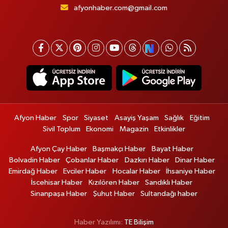
afyonhaber.com@gmail.com
Afyon Haber
Spor
Siyaset
Asayiş Yaşam
Sağlık
Eğitim
Sivil Toplum
Ekonomi
Magazin
Etkinlikler
Afyon Çay Haber
Başmakçı Haber
Bayat Haber
Bolvadin Haber
Çobanlar Haber
Dazkırı Haber
Dinar Haber
Emirdağ Haber
Evciler Haber
Hocalar Haber
İhsaniye Haber
İscehisar Haber
Kızılören Haber
Sandıklı Haber
Sinanpaşa Haber
Şuhut Haber
Sultandağı haber
Haber Yazılımı:
TE Bilişim