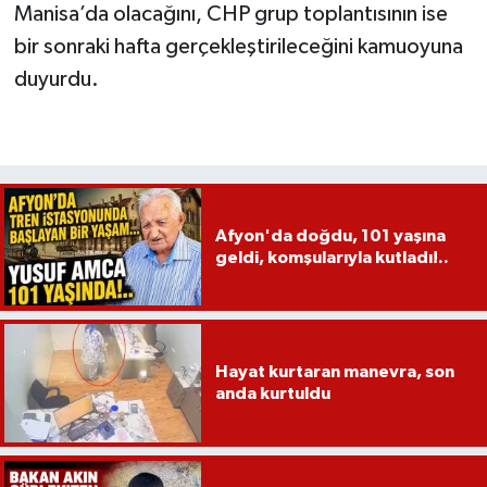
Manisa’da olacağını, CHP grup toplantısının ise
bir sonraki hafta gerçekleştirileceğini kamuoyuna
duyurdu.
Afyon'da doğdu, 101 yaşına
geldi, komşularıyla kutladı!..
Hayat kurtaran manevra, son
anda kurtuldu