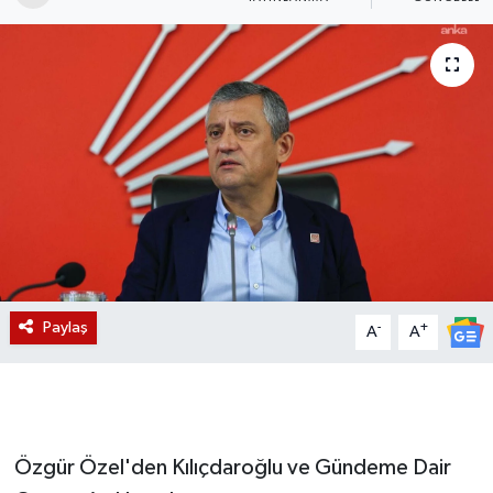
Magazin
Etkinlikler
Paylaş
-
+
A
A
Özgür Özel'den Kılıçdaroğlu ve Gündeme Dair