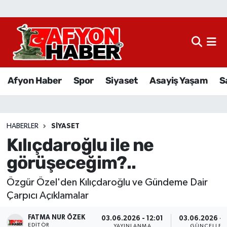
Afyon Haber
Siyaset
Afyon Haber
Spor
Siyaset
Asayiş Yaşam
S
Spor
Asayiş Yaşam
HABERLER
SIYASET
Kılıçdaroğlu ile ne
Sağlık
görüşeceğim?..
Eğitim
Özgür Özel'den Kılıçdaroğlu ve Gündeme Dair
Sivil Toplum
Çarpıcı Açıklamalar
FATMA NUR ÖZEK
Ekonomi
03.06.2026 - 12:01
03.06.2026 - 
EDITÖR
YAYINLANMA
GÜNCELLEM