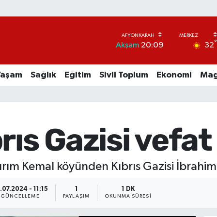
32
Akşam
20:09
Yaşam
Sağlık
Eğitim
Sivil Toplum
Ekonomi
Mag
ıs Gazisi vefat 
ırım Kemal köyünden Kıbrıs Gazisi İbrahim 
.07.2024 - 11:15
1
1 DK
GÜNCELLEME
PAYLAŞIM
OKUNMA SÜRESI