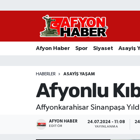
Afyon Haber
Siyaset
Afyon Haber
Spor
Siyaset
Asayiş 
Spor
Asayiş Yaşam
HABERLER
ASAYIŞ YAŞAM
Afyonlu Kıbr
Sağlık
Eğitim
Affyonkarahisar Sinanpaşa Yıld
Sivil Toplum
AFYON HABER
24.07.2024 - 11:08
24
EDITÖR
YAYINLANMA
Ekonomi