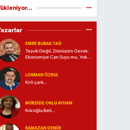
ükleniyor...
Yazarlar
EMRE BURAK TAĞ
Teşvik Değil, Dönüşüm Gerek:
Ekonomiye Can Suyu mu, Yoksa
Kaynak İsrafı mı?
LOKMAN ÖZKUL
Kirli çark...
MÜRŞIDE OKLU AYHAN
Köroğlu Beli...
RAMAZAN DEMİR