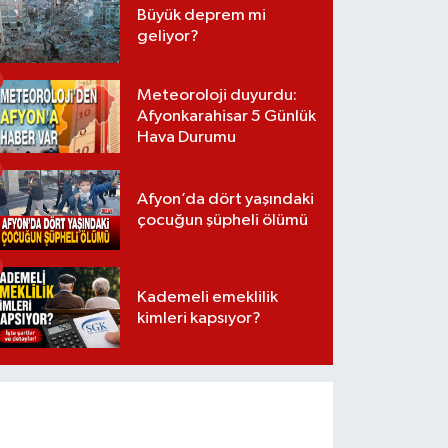
Büyük deprem mi
geliyor?
Meteoroloji duyurdu:
Afyonkarahisar 5 Günlük
Hava Durumu
Afyon’da dört yaşındaki
çocuğun şüpheli ölümü
Kademeli emeklilik
kimleri kapsıyor?