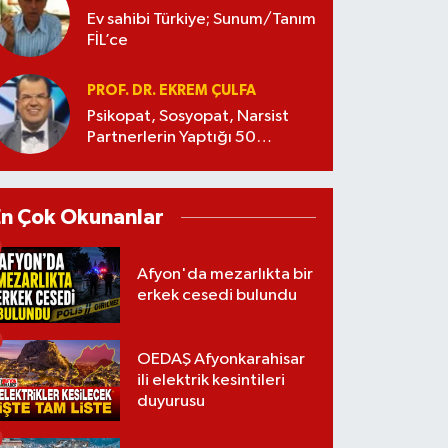
Ev sahibi Türkiye; Sunum/Tanım
FİL’ce
PROF. DR. EKREM ÇULFA
Psikopat, Sosyopat, Narsist
Partnerlerin Yaptığı 50
Manipülasyon
En Çok Okunanlar
Afyon'da mezarlıkta bir
erkek cesedi bulundu
OEDAŞ Afyonkarahisar
ili elektrik kesintileri
duyurusu