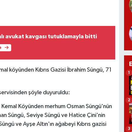
lı avukat kavgası tutuklamayla bitti
e
mal köyünden Kıbrıs Gazisi İbrahim Süngü, 71
1
servisinden şöyle duyuruldu:
2
rım Kemal Köyünden merhum Osman Süngü'nün
an Süngü, Seviye Süngü ve Hatice Çini'nin
ngü ve Ayşe Altın'ın ağabeyi Kıbrıs gazisi
3