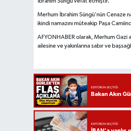
İbrahim Süngü vefat etmiştir.
Merhum İbrahim Süngü'nün Cenaze n
ikindi namazını müteakip Paşa Camiind
AFYONHABER olarak, Merhum Gazi amc
ailesine ve yakınlarına sabır ve başsağlı
EDITÖRÜN SEÇTIĞI
Bakan Akın Gür
EDITÖRÜN SEÇTIĞI
İBAN'a yanlış g