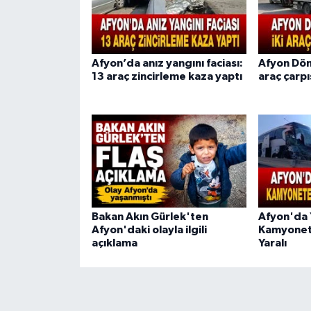
Afyon’da anız yangını faciası:
Afyon Döne
13 araç zincirleme kaza yaptı
araç çarpış
Bakan Akın Gürlek'ten
Afyon'da 
Afyon'daki olayla ilgili
Kamyonete
açıklama
Yaralı