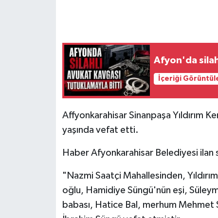
Afyon'da silah
İçeriği Görüntül
Affyonkarahisar Sinanpaşa Yıldırım Ke
yaşında vefat etti.
Haber Afyonkarahisar Belediyesi ilan 
"Nazmi Saatçi Mahallesinden, Yıldı
oğlu, Hamidiye Süngü'nün eşi, Süleym
babası, Hatice Bal, merhum Mehmet Sü