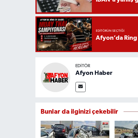
EDITÖRÜN SEÇTIĞI
Afyon’da Ring 
EDITÖR
Afyon Haber
Bunlar da ilginizi çekebilir