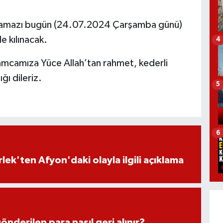
amazı bugün (24.07.2024 Çarşamba günü)
e kılınacak.
4
amıza Yüce Allah’tan rahmet, kederli
ğı dileriz.
5
6
lek'ten Afyon'daki olayla ilgili açıklama
önderilen para nasıl geri alınır?