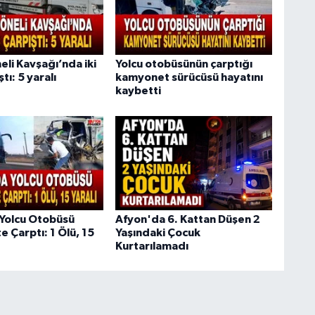
li Kavşağı’nda iki
Yolcu otobüsünün çarptığı
tı: 5 yaralı
kamyonet sürücüsü hayatını
kaybetti
Yolcu Otobüsü
Afyon'da 6. Kattan Düşen 2
 Çarptı: 1 Ölü, 15
Yaşındaki Çocuk
Kurtarılamadı