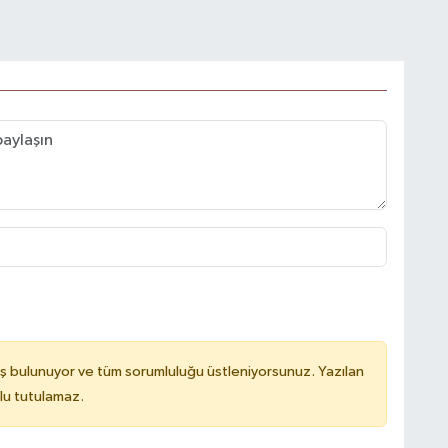
ş bulunuyor ve tüm sorumluluğu üstleniyorsunuz. Yazılan
lu tutulamaz.