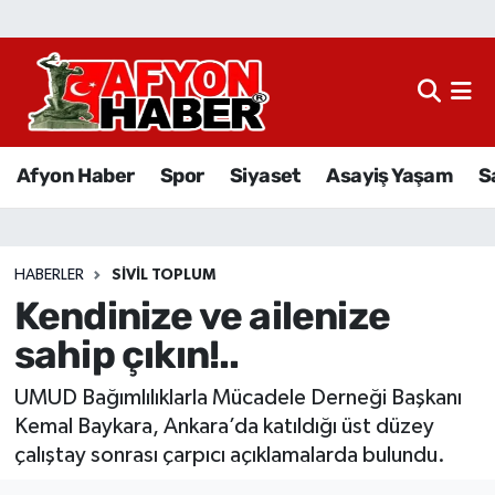
Afyon Haber
Siyaset
Afyon Haber
Spor
Siyaset
Asayiş Yaşam
S
Spor
Asayiş Yaşam
HABERLER
SIVIL TOPLUM
Kendinize ve ailenize
Sağlık
sahip çıkın!..
Eğitim
UMUD Bağımlılıklarla Mücadele Derneği Başkanı
Sivil Toplum
Kemal Baykara, Ankara’da katıldığı üst düzey
çalıştay sonrası çarpıcı açıklamalarda bulundu.
Ekonomi