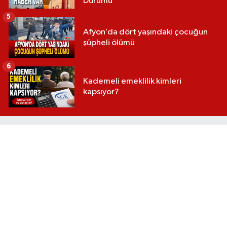
Durumu
5
Afyon’da dört yaşındaki çocuğun
şüpheli ölümü
6
Kademeli emeklilik kimleri
kapsıyor?