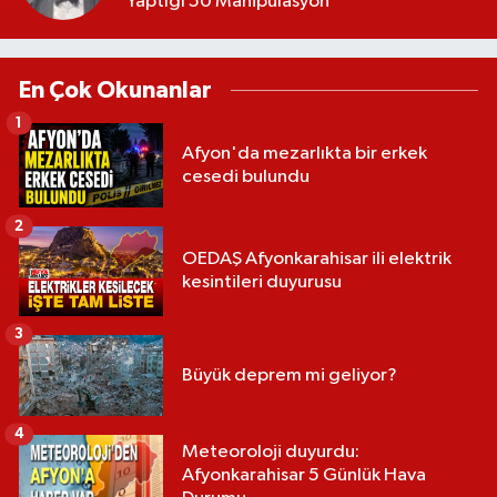
Yaptığı 50 Manipülasyon
En Çok Okunanlar
1
Afyon'da mezarlıkta bir erkek
cesedi bulundu
2
OEDAŞ Afyonkarahisar ili elektrik
kesintileri duyurusu
3
Büyük deprem mi geliyor?
4
Meteoroloji duyurdu:
Afyonkarahisar 5 Günlük Hava