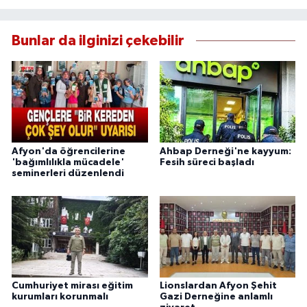
Bunlar da ilginizi çekebilir
Afyon'da öğrencilerine
Ahbap Derneği'ne kayyum:
'bağımlılıkla mücadele'
Fesih süreci başladı
seminerleri düzenlendi
Cumhuriyet mirası eğitim
Lionslardan Afyon Şehit
kurumları korunmalı
Gazi Derneğine anlamlı