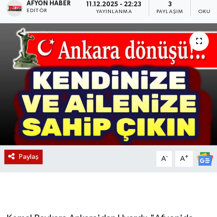
AFYON HABER
11.12.2025 - 22:23
3
EDITÖR
YAYINLANMA
PAYLAŞIM
OKUNM
Magazin
Etkinlikler
Paylaş
-
+
A
A