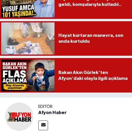
geldi, komşularıyla kutladı!..
Hayat kurtaran manevra, son
anda kurtuldu
Bakan Akın Gürlek'ten
Afyon'daki olayla ilgili açıklama
EDITÖR
Afyon Haber