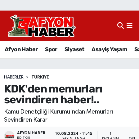
Afyon Haber
Siyaset
Afyon Haber
Spor
Siyaset
Asayiş Yaşam
S
Spor
Asayiş Yaşam
HABERLER
TÜRKIYE
KDK'den memurları
Sağlık
sevindiren haber!..
Eğitim
Kamu Denetçiliği Kurumu'ndan Memurları
Sivil Toplum
Sevindiren Karar
AFYON HABER
Ekonomi
10.08.2024 - 11:45
1
EDITÖR
YAYINLANMA
PAYLAŞIM
OKUN