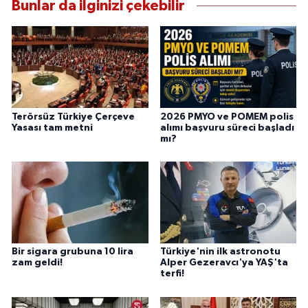
Bunlar da ilginizi çekebilir
Terörsüz Türkiye Çerçeve
2026 PMYO ve POMEM polis
Yasası tam metni
alımı başvuru süreci başladı
mı?
Bir sigara grubuna 10 lira
Türkiye'nin ilk astronotu
zam geldi!
Alper Gezeravcı'ya YAŞ'ta
terfi!