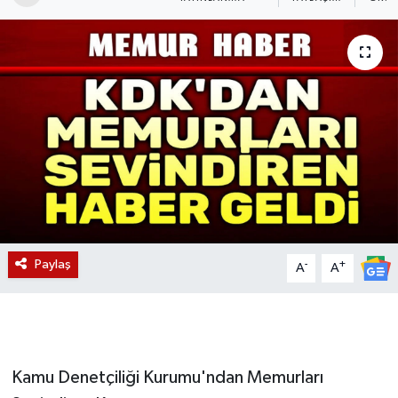
Magazin
Etkinlikler
Paylaş
-
+
A
A
Kamu Denetçiliği Kurumu'ndan Memurları