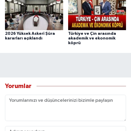
2026 Yüksek Askerî Şûra
Türkiye ve Çin arasında
kararları açıklandı
akademik ve ekonomik
köprü
Yorumlar