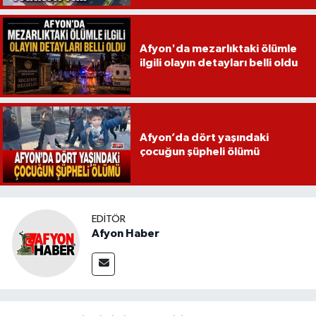
Afyon'da mezarlıktaki ölümle
ilgili olayın detayları belli oldu
Afyon’da dört yaşındaki
çocuğun şüpheli ölümü
EDITÖR
Afyon Haber