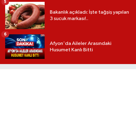
5
Bakanlık açıkladı: İşte tağşiş yapılan
3 sucuk markası!..
6
Afyon'da Aileler Arasındaki
Husumet Kanlı Bitti