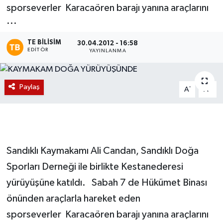
sporseverler Karacaören barajı yanına araçlarını
Magazin
...
Etkinlikler
TE BILISIM
30.04.2012 - 16:58
EDITÖR
YAYINLANMA
Paylaş
-
+
A
A
Sandıklı Kaymakamı Ali Candan, Sandıklı Doğa
Sporları Derneği ile birlikte Kestanederesi
yürüyüşüne katıldı. Sabah 7 de Hükümet Binası
önünden araçlarla hareket eden
sporseverler Karacaören barajı yanına araçlarını