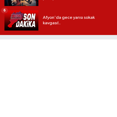
6
Afyon'da gece yarısı sokak
kavgası!..