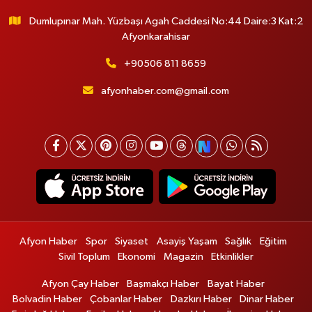
Dumlupınar Mah. Yüzbaşı Agah Caddesi No:44 Daire:3 Kat:2
Afyonkarahisar
+90506 811 8659
afyonhaber.com@gmail.com
Afyon Haber
Spor
Siyaset
Asayiş Yaşam
Sağlık
Eğitim
Sivil Toplum
Ekonomi
Magazin
Etkinlikler
Afyon Çay Haber
Başmakçı Haber
Bayat Haber
Bolvadin Haber
Çobanlar Haber
Dazkırı Haber
Dinar Haber