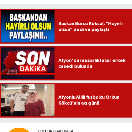
Başkan Burcu Köksal, "Hayırlı
olsun" dedi ve paylaştı
Afyon'da mezarlıkta bir erkek
cesedi bulundu
Afyonlu Milli futbolcu Orkun
Kökçü'nin acı günü
EDITÖR HAKKINDA