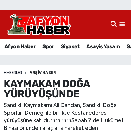
Afyon Haber
Siyaset
Afyon Haber
Spor
Siyaset
Asayiş Yaşam
S
Spor
Asayiş Yaşam
HABERLER
ARŞIV HABER
KAYMAKAM DOĞA
Sağlık
YÜRÜYÜŞÜNDE
Eğitim
Sandıklı Kaymakamı Ali Candan, Sandıklı Doğa
Sivil Toplum
Sporları Derneği ile birlikte Kestanederesi
yürüyüşüne katıldı.rnrn rnrnSabah 7 de Hükümet
Ekonomi
Binası önünden araçlarla hareket eden