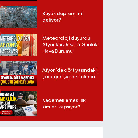
Büyük deprem mi
geliyor?
Meteoroloji duyurdu:
Afyonkarahisar 5 Günlük
Hava Durumu
Afyon’da dört yaşındaki
çocuğun şüpheli ölümü
Kademeli emeklilik
kimleri kapsıyor?