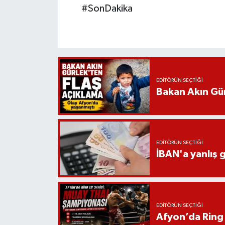
#SonDakika
EDITÖRÜN SEÇTIĞI
Bakan Akın Gür
EDITÖRÜN SEÇTIĞI
İBAN'a yanlış g
EDITÖRÜN SEÇTIĞI
Afyon’da Ring 