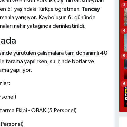
 basan ve en son Porsuk Çayı’nın Gökmeydan
3
ilen 51 yaşındaki Türkçe öğretmeni
Tuncay
amanla yarışıyor. Kayboluşun 6. gününde
ları nehir yatağında derinleştirildi.
4
hada
sinde yürütülen çalışmalara tam donanımlı 40
5
 ile tarama yapılırken, su içinde botlar ve
rama yapılıyor.
nlar:
6
rsonel)
tarma Ekibi - OBAK (5 Personel)
 Personel)