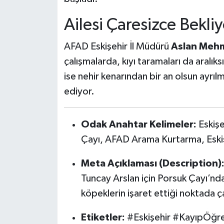
Ailesi Çaresizce Bekliy
AFAD Eskişehir İl Müdürü
Aslan Meh
çalışmalarda, kıyı taramaları da aralıks
ise nehir kenarından bir an olsun ayrıl
ediyor.
Odak Anahtar Kelimeler:
Eskişe
Çayı, AFAD Arama Kurtarma, Eskiş
Meta Açıklaması (Description)
Tuncay Arslan için Porsuk Çayı’nda
köpeklerin işaret ettiği noktada ç
Etiketler:
#Eskişehir #KayıpÖğ