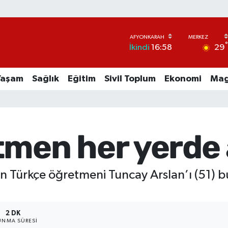
29
İkindi
16:58
Yaşam
Sağlık
Eğitim
Sivil Toplum
Ekonomi
Mag
tmen her yerde 
n Türkçe öğretmeni Tuncay Arslan’ı (51) bu
2 DK
NMA SÜRESI