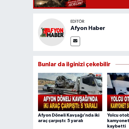
EDITÖR
Afyon Haber
Bunlar da ilginizi çekebilir
Afyon Döneli Kavşağı’nda iki
Yolcu oto
araç çarpıştı: 5 yaralı
kamyonet 
kaybetti