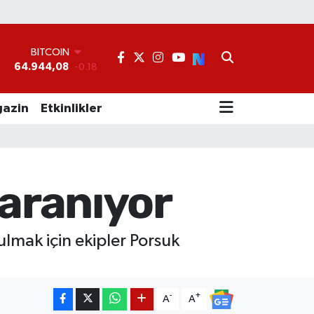
BITCOIN
64.944,08
-0.18
DOLAR
°
47,7436
0.18
EURO
55,2510
0.32
azin
Etkinlikler
STERLİN
64,4811
0.38
GRAM ALTIN
6660.55
0.03
BİST100
aranıyor
13.779
-14
lmak için ekipler Porsuk
-
+
A
A