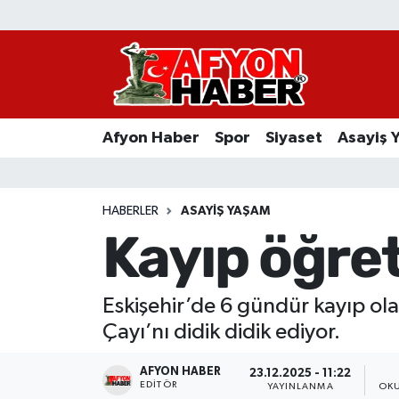
Afyon Haber
Siyaset
Afyon Haber
Spor
Siyaset
Asayiş 
Spor
Asayiş Yaşam
HABERLER
ASAYIŞ YAŞAM
Kayıp öğre
Sağlık
Eğitim
Eskişehir’de 6 gündür kayıp ola
Çayı’nı didik didik ediyor.
Sivil Toplum
AFYON HABER
23.12.2025 - 11:22
Ekonomi
EDITÖR
YAYINLANMA
OKU