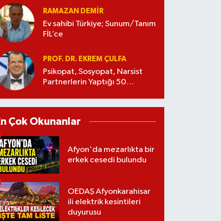
RAMAZAN DEMİR
Ev sahibi Türkiye; Sunum/Tanım
FİL’ce
PROF. DR. EKREM ÇULFA
Psikopat, Sosyopat, Narsist
Partnerlerin Yaptığı 50
Manipülasyon
En Çok Okunanlar
Afyon'da mezarlıkta bir
erkek cesedi bulundu
OEDAŞ Afyonkarahisar
ili elektrik kesintileri
duyurusu