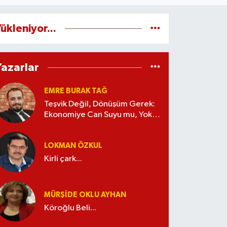
ükleniyor...
Yazarlar
EMRE BURAK TAĞ
Teşvik Değil, Dönüşüm Gerek:
Ekonomiye Can Suyu mu, Yoksa
Kaynak İsrafı mı?
LOKMAN ÖZKUL
Kirli çark...
MÜRŞIDE OKLU AYHAN
Köroğlu Beli...