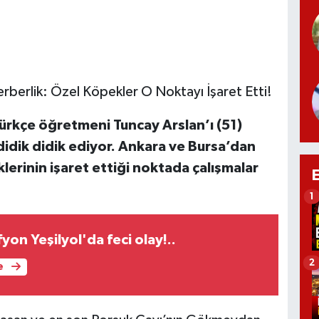
rberlik: Özel Köpekler O Noktayı İşaret Etti!
Türkçe öğretmeni Tuncay Arslan’ı (51)
 didik didik ediyor. Ankara ve Bursa’dan
lerinin işaret ettiği noktada çalışmalar
1
yon Yeşilyol'da feci olay!..
2
e